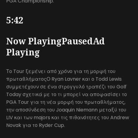
PGA Championship.
5:42
Now PlayingPausedAd
Playing
Το Tour ξεμένει από χρόνο για τη μορφή του
πρωταθλήματοςΟ Ryan Lavner και ο Todd Lewis
συμμετέχουν σε ένα στρογγυλό τραπέζι του Golf
Today σχετικά με το τι μπορεί να αποφασίσει το
PGA Tour για τη νέα μορφή του πρωταθλήματος,
την αποσύνδεση του Joaquin Niemann μεταξύ του
LIV και των majors και τις πιθανότητες του Andrew
Novak για το Ryder Cup.