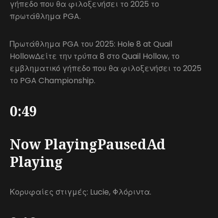
γήπεδο που θα φιλοξενήσει το 2025 το
πρωτάθλημα PGA.
Πρωτάθλημα PGA του 2025: Hole 8 at Quail
HollowΔείτε την τρύπα 8 στο Quail Hollow, το
εμβληματικό γήπεδο που θα φιλοξενήσει το 2025
το PGA Championship.
0:49
Now PlayingPausedAd
Playing
Κορυφαίες στιγμές: Lucie, Φλόριντα.