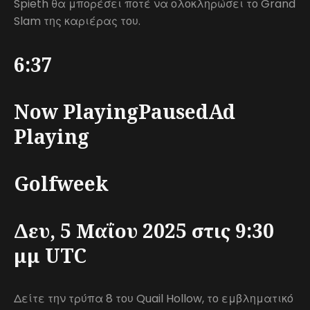
Spieth θα μπορέσει ποτέ να ολοκληρώσει το Grand
Slam της καριέρας του.
6:37
Now PlayingPausedAd
Playing
Golfweek
Δευ, 5 Μαΐου 2025 στις 9:30
μμ UTC
Δείτε την τρύπα 8 του Quail Hollow, το εμβληματικό