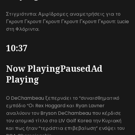
Στιγμιότυπα: Αμφίδρομες αναμετρήσεις για το
Γκρουπ Γκρουπ Γκρουπ Γκρουπ Γκρουπ Γκρουπ: Lucie
στη Φλόριντα.
10:37
Now PlayingPausedAd
Playing
Ο DeChambeau ξεπερνάει το “συναισθηματικό
εμπόδιο “Οι Rex Hoggard και Ryan Lavner
αναλύουν τον Bryson DeChambeau που κέρδισε
τον ατομικό τίτλο στο LIV Golf Korea την Κυριακή
και πως ήταν “τεράστια επιβεβαίωση” ενόψει του