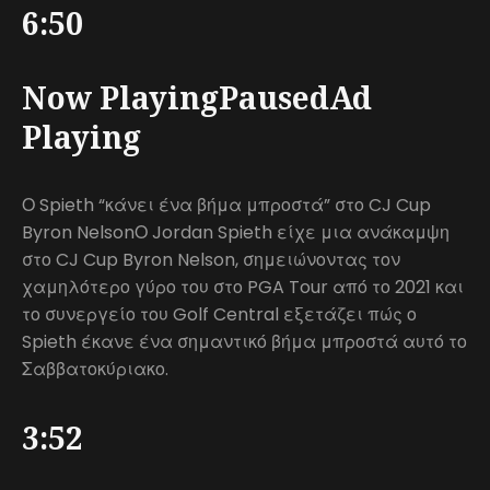
6:50
Now PlayingPausedAd
Playing
Ο Spieth “κάνει ένα βήμα μπροστά” στο CJ Cup
Byron NelsonΟ Jordan Spieth είχε μια ανάκαμψη
στο CJ Cup Byron Nelson, σημειώνοντας τον
χαμηλότερο γύρο του στο PGA Tour από το 2021 και
το συνεργείο του Golf Central εξετάζει πώς ο
Spieth έκανε ένα σημαντικό βήμα μπροστά αυτό το
Σαββατοκύριακο.
3:52