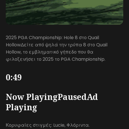
2025 PGA Championship: Hole 8 στο Quail
HollowΔείτε από ψηλά την τρύπα 8 στο Quail
Hollow, το εμβληματικό γήπεδο που θα
φιλοξενήσει το 2025 το PGA Championship.
0:49
Now PlayingPausedAd
Playing
Κορυφαίες στιγμές: Lucie, Φλόριντα.