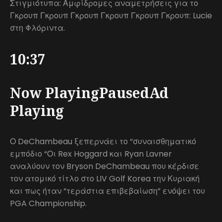
Στιγμιότυπα: Αμφίδρομες αναμετρήσεις για το
Γκρουπ Γκρουπ Γκρουπ Γκρουπ Γκρουπ Γκρουπ: Lucie
στη Φλόριντα.
10:37
Now PlayingPausedAd
Playing
Ο DeChambeau ξεπερνάει το “συναισθηματικό
εμπόδιο “Οι Rex Hoggard και Ryan Lavner
αναλύουν τον Bryson DeChambeau που κέρδισε
τον ατομικό τίτλο στο LIV Golf Korea την Κυριακή
και πως ήταν “τεράστια επιβεβαίωση” ενόψει του
PGA Championship.