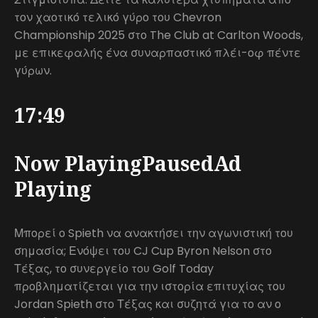
τον χαοτικό τελικό γύρο του Chevron
Championship 2025 στο The Club at Carlton Woods,
με επικεφαλής ένα συναρπαστικό πλέι-οφ πέντε
γύρων.
17:49
Now PlayingPausedAd
Playing
Μπορεί ο Spieth να ανακτήσει την αγωνιστική του
σημασία; Ενόψει του CJ Cup Byron Nelson στο
Τέξας, το συνεργείο του Golf Today
προβληματίζεται για την ιστορία επιτυχίας του
Jordan Spieth στο Τέξας και συζητά για το αν ο