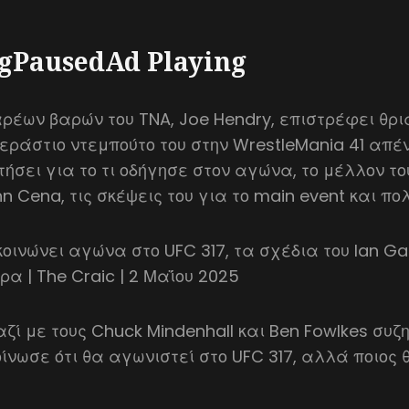
gPausedAd Playing
ρέων βαρών του TNA, Joe Hendry, επιστρέφει θρι
εράστιο ντεμπούτο του στην WrestleMania 41 απέ
τήσει για το τι οδήγησε στον αγώνα, το μέλλον το
n Cena, τις σκέψεις του για το main event και π
κοινώνει αγώνα στο UFC 317, τα σχέδια του Ian Ga
ρα | The Craic | 2 Μαΐου 2025
αζί με τους Chuck Mindenhall και Ben Fowlkes συζητ
ίνωσε ότι θα αγωνιστεί στο UFC 317, αλλά ποιος θ