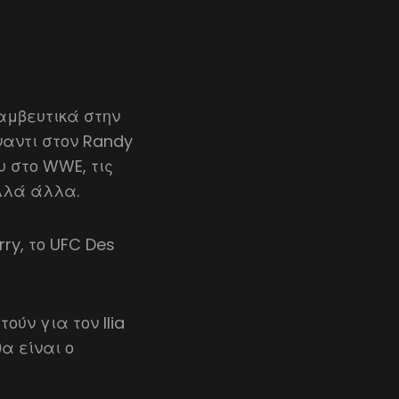
αμβευτικά στην
ναντι στον Randy
υ στο WWE, τις
ολλά άλλα.
rry, το UFC Des
ούν για τον Ilia
α είναι ο