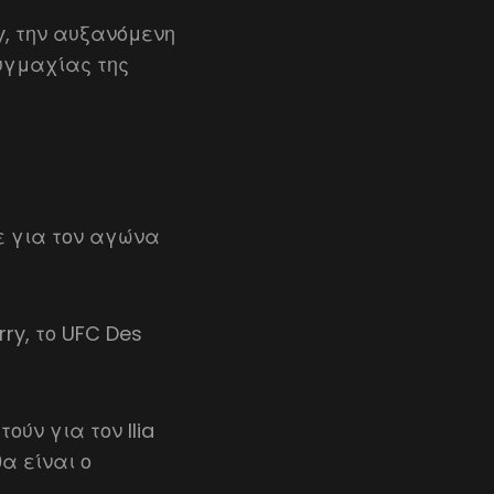
y, την αυξανόμενη
πυγμαχίας της
ε για τον αγώνα
rry, το UFC Des
ούν για τον Ilia
α είναι ο