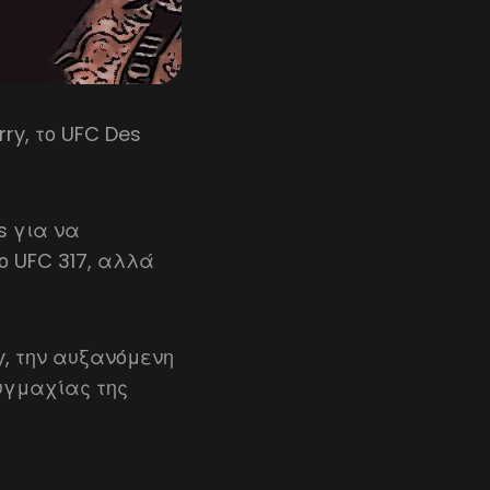
rry, το UFC Des
s για να
το UFC 317, αλλά
y, την αυξανόμενη
πυγμαχίας της