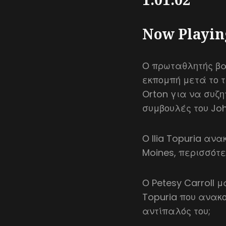
Now Playin
Ο πρωταθλητής βα
εκπομπή μετά το τ
Orton για να συζη
συμβουλές του Joh
Ο Ilia Topuria ανα
Moines, περισσότε
Ο Petesy Carroll μ
Topuria που ανακο
αντίπαλός του;