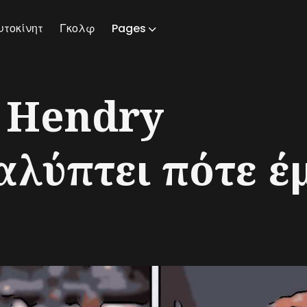
υτοκίνητ
Γκολφ
Pages
ch
e Hendry
αλύπτει πότε έ