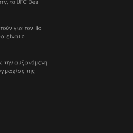
rry, το UFC Des
ούν για τον Ilia
α είναι ο
y, την αυξανόμενη
πυγμαχίας της