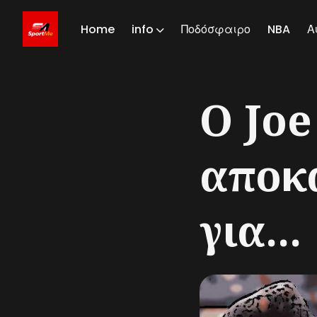
Home
info
Ποδόσφαιρο
NBA
Α
Sear
Ο Jo
for
Blog
αποκ
για...