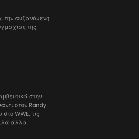
y, την αυξανόμενη
πυγμαχίας της
αμβευτικά στην
ναντι στον Randy
υ στο WWE, τις
ολλά άλλα.