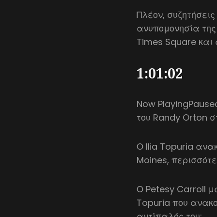
Πλέον, συζητήσεις
ανυπομονησία της 
Times Square και
1:01:02
Now PlayingPause
του Randy Orton σ
Ο Ilia Topuria ανα
Moines, περισσότερ
Ο Petesy Carroll μ
Topuria που ανακο
αντίπαλός του;