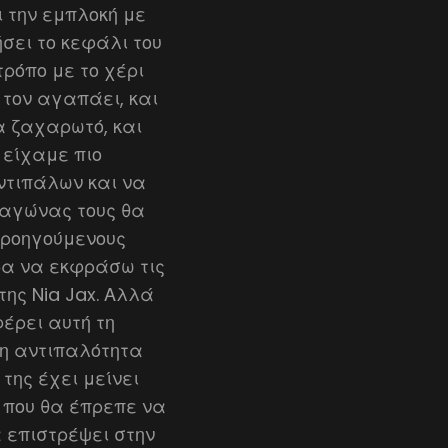
 την εμπλοκή με
ήσει το κεφάλι του
τρόπο με το χέρι
 τον αγαπάει, και
α ζαχαρωτό, και
 είχαμε πιο
ντιπάλων και να
 αγώνας τους θα
προηγούμενους
βα να εκφράσω τις
της Nia Jax. Αλλά
έρει αυτή τη
 η αντιπαλότητα
 της έχει μείνει
ι που θα έπρεπε να
α επιστρέψει στην