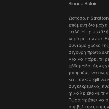
Bianca Belair.
Ωστόσο, η Stratto
επόμενη διαμάχη τη
καλή. Η πρωταθλή
νερό με την Jax. 
σύντομο χρόνο της 
σίγουρη πρωταθλή
για να πάρει τη ρ
εβδομάδα. Δεν έχω
μπορούμε να ονει
και τον Cargill ν
συγκεκριμένα, ένα
φινάλε έκανε την 
Τώρα πρέπει να σ
συμβεί την επόμεν