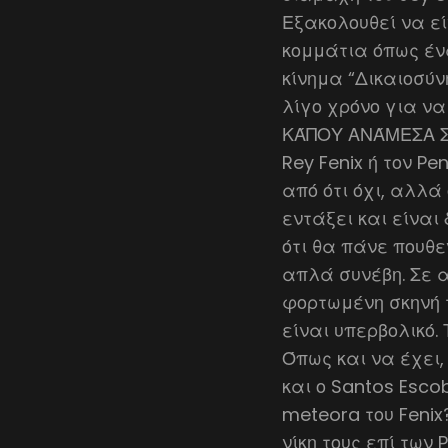
Εξακολουθεί να εί
κομμάτια όπως έν
κίνημα “Δικαιοσύν
λίγο χρόνο για να
ΚΆΠΟΥ ΑΝΆΜΕΣΑ ΣΕ…
Rey Fenix ή τον P
από ότι όχι, αλλά
εντάξει και είναι
ότι θα πάνε πουθε
απλά συνέβη. Σε α
φορτωμένη σκηνή 
είναι υπερβολικό.
Όπως και να έχει,
και ο Santos Esc
meteora του Fenix
νίκη τους επί των 