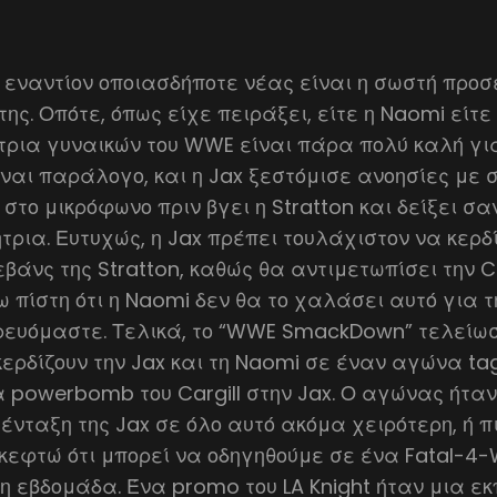
n εναντίον οποιασδήποτε νέας είναι η σωστή προσ
ς. Οπότε, όπως είχε πειράξει, είτε η Naomi είτε 
τρια γυναικών του WWE είναι πάρα πολύ καλή για
Είναι παράλογο, και η Jax ξεστόμισε ανοησίες με 
στο μικρόφωνο πριν βγει η Stratton και δείξει σα
τρια. Ευτυχώς, η Jax πρέπει τουλάχιστον να κερ
εβάνς της Stratton, καθώς θα αντιμετωπίσει την Ca
 πίστη ότι η Naomi δεν θα το χαλάσει αυτό για τη
ρευόμαστε. Τελικά, το “WWE SmackDown” τελείωσε
α κερδίζουν την Jax και τη Naomi σε έναν αγώνα t
 powerbomb του Cargill στην Jax. Ο αγώνας ήταν
ένταξη της Jax σε όλο αυτό ακόμα χειρότερη, ή π
κεφτώ ότι μπορεί να οδηγηθούμε σε ένα Fatal-4-
η εβδομάδα. Ένα promo του LA Knight ήταν μια ε