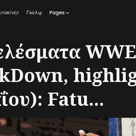
υτοκίνητ
Γκολφ
Pages
ch
ελέσματα WW
kDown, highlig
ΐου): Fatu...