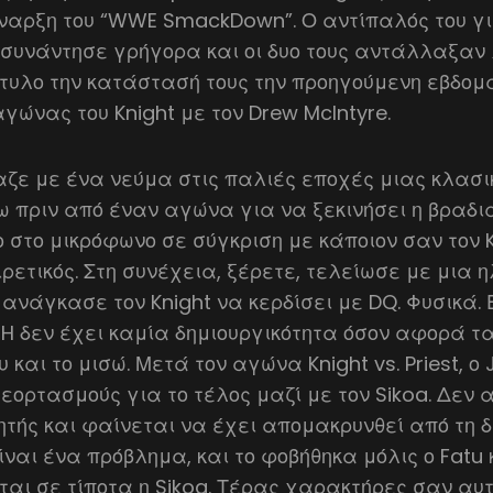
ναρξη του “WWE SmackDown”. Ο αντίπαλός του για
ν συνάντησε γρήγορα και οι δυο τους αντάλλαξαν
χτυλο την κατάστασή τους την προηγούμενη εβδομ
ώνας του Knight με τον Drew McIntyre.
αζε με ένα νεύμα στις παλιές εποχές μιας κλασ
πριν από έναν αγώνα για να ξεκινήσει η βραδιά.
ο στο μικρόφωνο σε σύγκριση με κάποιον σαν τον 
ετικός. Στη συνέχεια, ξέρετε, τελείωσε με μια 
 ανάγκασε τον Knight να κερδίσει με DQ. Φυσικά. Ε
ple H δεν έχει καμία δημιουργικότητα όσον αφορά 
και το μισώ. Μετά τον αγώνα Knight vs. Priest, ο
εορτασμούς για το τέλος μαζί με τον Sikoa. Δεν
τής και φαίνεται να έχει απομακρυνθεί από τη 
ίναι ένα πρόβλημα, και το φοβήθηκα μόλις ο Fatu 
αι σε τίποτα η Sikoa. Τέρας χαρακτήρες σαν αυτ