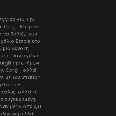
έγγιση για την
η Cargill θα ήταν
 να βαδίζει στο
σχόλια Barbie στο
ν μια δυνατή,
δίσει έναν αγώνα
rgill την επόμενη
ν Cargill, αλλά
 με τον Stratton
ag-team -
 καλός, αλλά το
ιο συγκεχυμένη.
Way μετά από ό,τι
κπληκτική αλλά