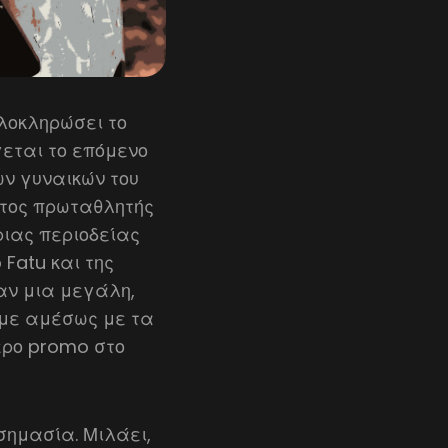
λοκληρώσει το
άγεται το επόμενο
ν γυναικών του
ητος πρωταθλητής
ριας περιοδείας
 Fatu και της
ταν μια μεγάλη,
υμε αμέσως με τα
ερο promo στο
σημασία. Μιλάει,