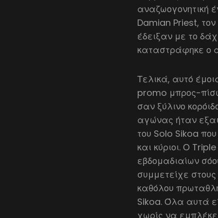
αναζωογονητική έ
Damian Priest, το
έδειξαν με το δά
καταστράφηκε ο αγ
Τελικά, αυτό έμοι
promo μπρος-πίσω 
σαν ξύλινο κορόιδ
αγώνας ήταν εξαιρ
του Solo Sikoa που
και κύριοι. Ο Tri
εβδομαδιαίων σόου 
συμμετείχε στους 
καθόλου πρωταθλη
Sikoa. Όλα αυτά ε
χωρίς να εμπλέκετ