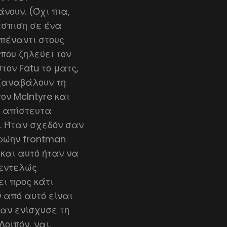
νουν. (Όχι πια,
άσπιση σε ένα
πέναντι στους
 που ζηλεύει τον
τον Fatu το ματς,
 ξαναβάλουν τη
ον McIntyre και
αν απίστευτα
ck. Ήταν σχεδόν σαν
ρώην frontman
και αυτό ήταν να
ν εντελώς
ει προς κάτι
 από αυτό είναι
ταν ενίσχυσε τη
οιπόν, ναι.