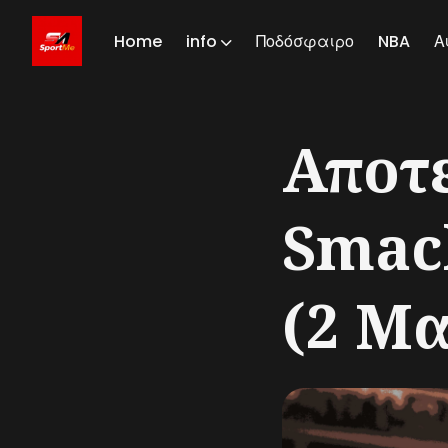
Home
info
Ποδόσφαιρο
NBA
Α
Sear
Αποτ
for
Blog
Smac
(2 Μα