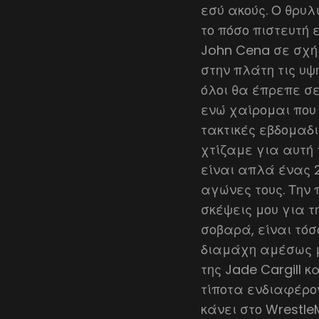
εσύ ακούς. Ο θρυλ
το πόσο πιστευτή 
John Cena σε σχήμ
στην πλάτη τις υψ
όλοι θα έπρεπε σε
ενώ χαίρομαι που
τακτικές εβδομαδ
χτίζαμε για αυτή 
είναι απλά ένας 
αγώνες τους. Την
σκέψεις μου για τ
σοβαρά, είναι τό
διαμάχη αμέσως μ
της Jade Cargill κ
τίποτα ενδιαφέρον
κάνει στο Wrestle