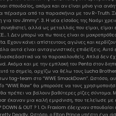
ναι σπουδαίος, ακόμα και αν είναι μόνο για ανό
α πέρασμα από τα παρασκήνια με τον R-Truth. Ξ
η για τον Jimmy”. 3. Η νέα είσοδος της Ναόμι χρε
 συνηθιστεί, αλλά ως μεταλλάς που είμαι, είμαι 
 1. Δεν μπορώ να πω ποιες είναι οι μακροπρόθεσ
enta. Έχουν κάνει απίστευτους αγώνες και κερδίζο
 όλα αυτά είναι ανταγωνιστικές επιδείξεις. Αυτό
 διασκεδαστικό να το παρακολουθείς. Απλά δεν έχ
νά. Ακόμα και με την εμπλοκή του Penta στον διηπε
υτό το σημείο, αρχίζω να θέλω τους Lucha Brother
των tag-team στο “WWE SmackDown”. Ωστόσο, αυ
 Το “WWE Raw” θα μπορούσε να τους χρησιμοποιήσ
 θα πρέπει να βάλουν βαθύτερες ρίζες σύντομα. Μέ
obar έκαναν μια καλή εμφάνιση, που τελείωσε με
? DOWN & OUT ? 1. Οι Fraxiom έδειχναν σπουδαίοι
Pretty Deadly. Ωστόσο, ο Elton Prince υπέστη ένα 