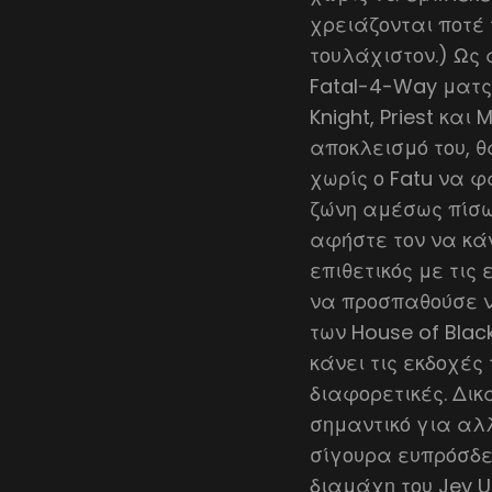
χρειάζονται ποτέ 
τουλάχιστον.) Ως 
Fatal-4-Way ματς
Knight, Priest και
αποκλεισμό του, θ
χωρίς ο Fatu να φ
ζώνη αμέσως πίσω 
αφήστε τον να κάνε
επιθετικός με τις 
να προσπαθούσε ν
των House of Blac
κάνει τις εκδοχές 
διαφορετικές. Δικ
σημαντικό για αλ
σίγουρα ευπρόσδεκ
διαμάχη του Jey U