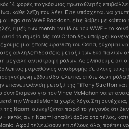
ικός 14 φορές παγκόσμιος πρωταθλητής επιβάλλει
είναι κάθε λέξη που λέει. Είτε υπόσχεται να χτυπ
α Lego στο WWE Backlash, είτε θάβει με κάποιο 
ηλές τιμές των merch του ίδιου του WWE - το κοινό
 αυτό το σημείο. Με τον Orton δεν υπάρχει κανέν
 έχουμε μια επανεμφάνιση του Cena, εύχομαι να
ιαίες αλληλεπιδράσεις μεταξύ των δύο παλιών α
τη μεγάλη αντιστροφή ρόλων. Ας ελπίσουμε ότι ο
25λεπτος μαραθώνιος αναδρομής σε όλους τους 
 προηγούμενη εβδομάδα έλειπα, οπότε δεν πρόλα
ην επανεμφάνιση μεταξύ της Tiffany Stratton και 
σο συνηθισμένο για τον Vince McMahon να επαναφ
ετά την WrestleMania χωρίς λόγο. Στη συνέχεια,
αι της Naomi συνεχίζεται παρά το γεγονός ότι δεν
 - εκτός αν η Naomi σταθεί όρθια στο τέλος, κάτ
Mania. Αφού τελειώσουν επιτέλους όλα, πρέπει ν