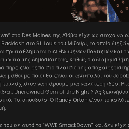
n” στο Des Moines της Αϊόβα είχε ως στόχο να ο
acklash στο St. Louis του Μιζούρι, το οποίο διεξ
Τα πρωταθλήματα των Ηνωμένων Πολιτειών και τω
 φώτα της δημοσιότητας, καθώς ο αδιαμφισβήτ
a πήρε ένα ρεπό στο πλαίσιο της αποχαιρετιστή
να μάθουμε ποιοι θα είναι οι αντίπαλοι του Jacob
- ή τουλάχιστον να πάρουμε μια καλύτερη ιδέα. Ή
ιδιά… Uncrowned Gem of the Night ? Ας ξεκινήσο
υτό: Τα σπουδαία. Ο Randy Orton είναι το καλύτ
μή.
ς του σε αυτό το “WWE SmackDown” και δεν είχε 