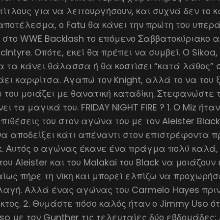
τίτλους για να λειτουργήσουν, και συχνά δεν το κά
αποτέλεσμα, ο Fatu θα κάνει την πρώτη του υπερ
 στο WWE Backlash το επόμενο Σαββατοκύριακο α
 McIntyre. Οπότε, εκεί θα πρέπει να συμβεί. Ο Sikoa,
α τα κάνει θάλασσα ή θα κοστίσει “κατά λάθος” σ
άει καρφίτσα. Αγαπώ τον Knight, αλλά το να του
του μοιάζει με θανατική καταδίκη. Στεφανώστε τ
ι τα μαγικά του. FRIDAY NIGHT FIRE ? 1. Ο Miz ήτ
επιθέσεις του στον αγώνα του με τον Aleister Bla
α αποδείξει κάτι απέναντι στον επιστρέφοντα π
k. Αυτός ο αγώνας έκανε ένα πράγμα πολύ καλά, 
του Aleister και του Malakai του Black να μοιάζου
αίως πήρε τη νίκη και μπορεί ελπίζω να προχωρήσ
λαγή. Αλλά ένας αγώνας του Carmelo Hayes πριν
τος. 2. Θυμάστε πόσο καλός ήταν ο Jimmy Uso ό
so με τον Gunther τις τελευταίες δύο εβδομάδες; Λ