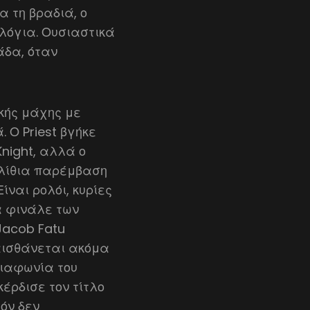
 τη βραδιά, ο
 λόγια. Ουσιαστικά
άδα, όταν
ικής μάχης με
 Ο Priest βγήκε
Knight, αλλά ο
ηλίθια παρέμβαση
ίναι ρολόι, κυρίες
τα φινάλε των
 Jacob Fatu
 αισθάνεται ακόμα
διαφωνία του
κέρδισε τον τίτλο
όν δεν