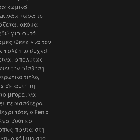
ητα κωμικά
εκινάω τώρα το
ιάζεται ακόμα
εδώ για αυτό….
μες ιδέες για τον
υν πολύ πιο συχνά
 είναι απολύτως
ουν την αίσθηση
ιρωτικό τίτλο,
s σε αυτή τη
τό μπορεί να
ει περισσότερο.
χρι τότε, ο Fenix
 ένα σούπερ
 όπως πάντα στη
άσχημο κόψιμο στο