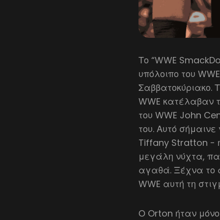
Το “WWE SmackDow
υπόλοιπο του WWE B
Σαββατοκύριακο. 
WWE κατέλαβαν τα
του WWE John Cen
του. Αυτό σήμαινε 
Tiffany Stratton 
μεγάλη νύχτα, πα
αγαθά. Ξέχνα το α
WWE αυτή τη στιγ
Ο Orton ήταν μόνο