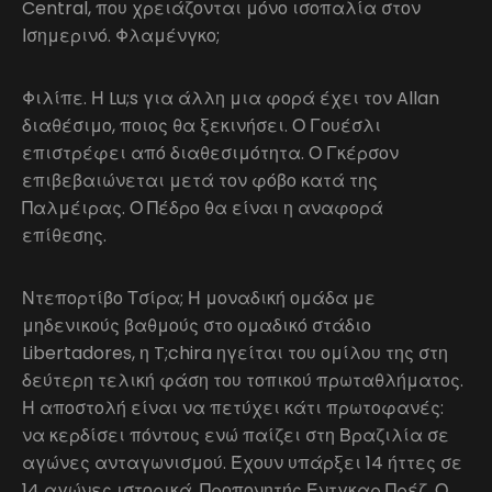
Central, που χρειάζονται μόνο ισοπαλία στον
Ισημερινό. Φλαμένγκο;
Φιλίπε. Η Lu;s για άλλη μια φορά έχει τον Allan
διαθέσιμο, ποιος θα ξεκινήσει. Ο Γουέσλι
επιστρέφει από διαθεσιμότητα. Ο Γκέρσον
επιβεβαιώνεται μετά τον φόβο κατά της
Παλμέιρας. Ο Πέδρο θα είναι η αναφορά
επίθεσης.
Ντεπορτίβο Τσίρα; Η μοναδική ομάδα με
μηδενικούς βαθμούς στο ομαδικό στάδιο
Libertadores, η T;chira ηγείται του ομίλου της στη
δεύτερη τελική φάση του τοπικού πρωταθλήματος.
Η αποστολή είναι να πετύχει κάτι πρωτοφανές:
να κερδίσει πόντους ενώ παίζει στη Βραζιλία σε
αγώνες ανταγωνισμού. Έχουν υπάρξει 14 ήττες σε
14 αγώνες ιστορικά. Προπονητής Έντγκαρ Πρέζ. Ο