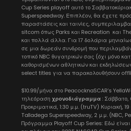
Cup Series playoff αυτό το Σαββατοκύρια
Superspeedway. Επιπλέον, θα έχετε πρό
παραστάσεις και ταινίες, συμπεριλαμβ
sitcom όπως Parks και Recreation και Th
και πολλά άλλα. Για 17 δολάρια μηνιαί
σε μια δωρεάν συνδρομή που περιλαμβά
τοπικό NBC θυγατρικών σας (όχι μόνο κατ
καθορισμένων αθλητικών και εκδηλώσεων
select titles για να παρακολουθήσουν offli
$10.99/μήνα στο PeacocknaSCAR’s Yella
τηλεόραση
χρονοδιάγραμμα
: Σάββατο,
Προκριματικά, 1:30 μ.μ. (truTV) Κυριακή, 1
Talladega Superspeedway, 2 μ.μ. (NBC, 
Πρόγραμμα Playoff Cup Series: Εδώ είναι