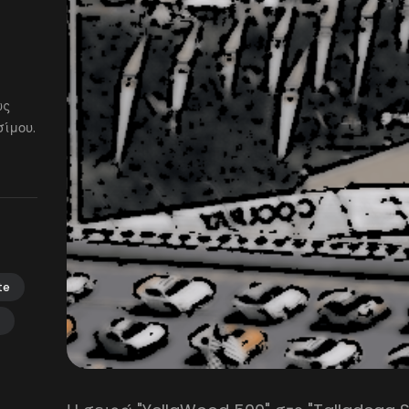
ως
ίμου.
te