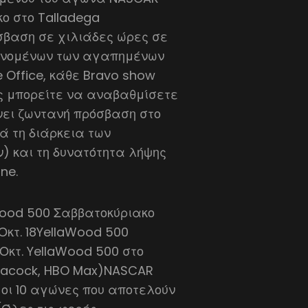
κο στο Talladega
σβαση σε χιλιάδες ώρες σε
ανομένων των αγαπημένων
e Office, κάθε Bravo show
ως μπορείτε να αναβαθμίσετε
νει ζωντανή πρόσβαση στο
ά τη διάρκεια των
) και τη δυνατότητα λήψης
ne.
Wood 500 Σαββατοκύριακο
 Οκτ. 18YellaWood 500
9 Οκτ. YellaWood 500 στο
Peacock, HBO Max)NASCAR
 οι 10 αγώνες που αποτελούν