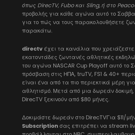
όπως DirecTV, Fubo και Sling, ή στο Peac
προβολής για κάθε αγώνα αυτό το Σαββατ
για το πώς να τους παρακολουθήσετε ζω
παρακάτω.
directv
έχει τα κανάλια που χρειάζεστε
εκατοντάδες ζωντανές αθλητικές εκδηλ
του αγώνα NASCAR Cup Playoff αυτό το Σ
πρόσβαση στις ΗΠΑ, truTV, FS1 & 40+ περ
είναι ένα από τα πιο περιεκτικά μέρη γ
αθλητισμό. Μετά από μια δωρεάν δοκιμή,
DirecTV ξεκινούν από $80 μήνες.
Δοκιμάστε δωρεάν στο DirecTVΓια $11/μή
Subscription
σας επιτρέπει να stream li
προβάλλονται στο NBC, συμπεριλαμβαν