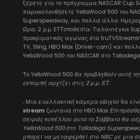
ξέρετε για το πρόγραμμα NASCAR Cup Ser
παρακολουθήσετε YellaWood 500 του NAS
Superspeedway, και πολλά άλλα. Ημερομη
Ώρα: 2 μ.μ. ETΤοποθεσία: Ταλαντέγκα S
προκριματικός αγώνας στο truTVStreaming
TV, Sling, HBO Max (Driver-cam) και πολ
YellaWood 500 του NASCAR στο Talladeg
Το YellaWood 500
θα προβληθούν αυτή την
εκπομπή αρχίζει στις 2 μ.μ. ΕΤ.
.
Μια εναλλακτική κάμερα οδηγού θα είνα
stream
ζωντανά στο HBO Max
Επιπρόσθε
σειράς κυπέλλου αυτό το Σάββατο θα α
YellaWood 500 στο Talladega Superspeed
μπορεί να μεταφερθεί στο NBC με μια 