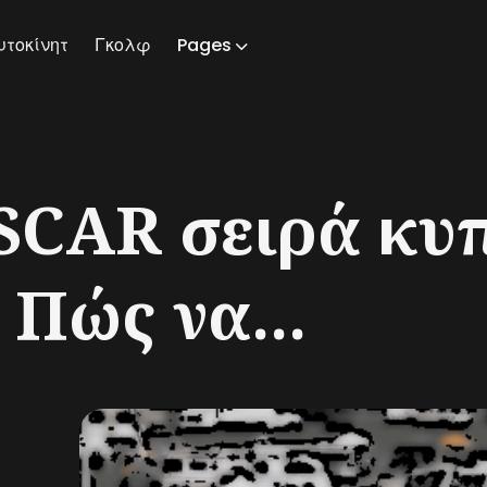
υτοκίνητ
Γκολφ
Pages
ch
SCAR σειρά κυ
 Πώς να...