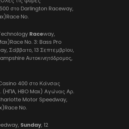
(Όλες τις φορές
 500 στο Darlington Raceway,
ax)Race No.
 Technology
Race
way,
Max)Race No. 3: Bass Pro
ay, Σάββατο, 13 Σεπτεμβρίου,
Hampshire Αυτοκινητόδρομος,
 Casino 400 στο Κάνσας
μ. (ΗΠΑ, HBO Max) Αγώνας Αρ.
Charlotte Motor Speedway,
ax)Race No.
peedway,
Sunday
, 12