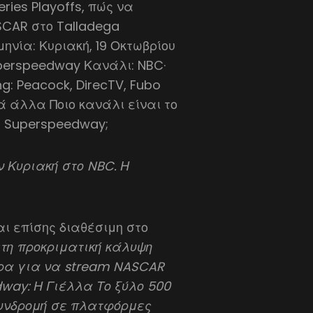
ies Playoffs, πώς να
CAR στο Talladega
νία: Κυριακή, 19 Οκτωβρίου
uperspeedway Κανάλι: NBC·
: Peacock, DirecTV, Fubo
λά άλλα Ποιο κανάλι είναι το
a Superspeedway;
 Κυριακή στο NBC. Η
ι επίσης διαθέσιμη στο
τη προκριματική κάλυψη
έρα για να stream NASCAR
way: Η Γιέλλα Το ξύλο 500
συνδρομή σε πλατφόρμες