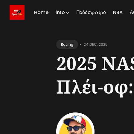
Home
info
Ποδόσφαιρο
NBA
Α
Sear
for
•
24 DEC, 2025
Racing
Blog
2025 NA
Πλέι-οφ: