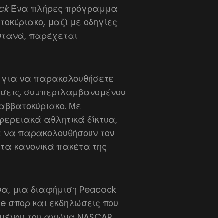
ock
Ένα πλήρες πρόγραμμα
οκύριακο, μαζί με οδηγίες
ντανά, παρέχεται
 για να παρακολουθήσετε
ώσεις, συμπεριλαμβανομένου
αββατοκύριακο. Με
ιφερειακά αθλητικά δίκτυα,
ια να παρακολουθήσουν τον
 τα κανονικά πακέτα της
να, μια διαφήμιση Peacock
ve σπορ και εκδηλώσεις που
ομένου του αγώνα NASCAR