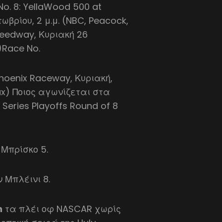
No. 8: YellaWood 500 at
βρίου, 2 μ.μ. (NBC, Peacock,
Speedway, Κυριακή 26
)Race No.
oenix Raceway, Κυριακή,
ax) Ποιος αγωνίζεται στα
Series Playoffs Round of 8
 Μπρίσκο 5.
ν Μπλέινι 8.
h
τα πλέι οφ NASCAR χωρίς