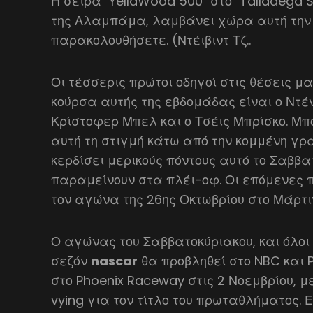
Η σειρά "YellaWood 500" στο "Talladega
της Αλαμπάμα, λαμβάνει χώρα αυτή την 
παρακολουθήσετε. (Ντέιβιντ Τζ..
Οι τέσσερις πρώτοι οδηγοί στις θέσεις 
κούρσα αυτής της εβδομάδας είναι ο Ντέν
Κρίστοφερ Μπελ και ο Τσέις Μπρίσκο. Μπο
αυτή τη στιγμή κάτω από την κομμένη γρ
κερδίσει μερικούς πόντους αυτό το Σαββα
παραμείνουν στα πλέι-οφ. Οι επόμενες π
τον αγώνα της 26ης Οκτωβρίου στο Μάρτιν
Ο αγώνας του Σαββατοκύριακου, και όλοι 
σεζόν
nascar
θα προβληθεί στο NBC και
στο Phoenix Raceway στις 2 Νοεμβρίου, μ
vying για τον τίτλο του πρωταθλήματος. 