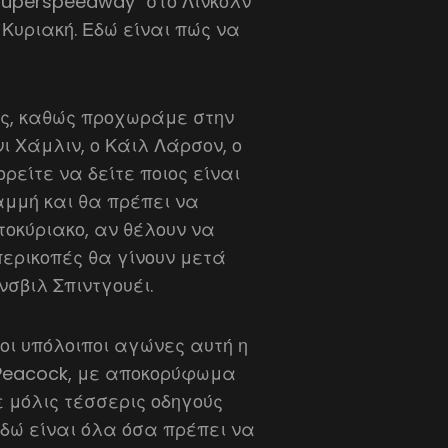
 Superspeedway" στο Λίνκολν
Κυριακή. Εδώ είναι πώς να
μας, καθώς προχωράμε στην
ι Χάμλιν, ο Κάιλ Λάρσον, ο
ρείτε να δείτε ποιος είναι
αμμή και θα πρέπει να
τοκύριακο, αν θέλουν να
ερικοπές θα γίνουν μετά
σβιλ Σπιντγουέι.
οι υπόλοιποι αγώνες αυτή η
 Peacock, με αποκορύφωμα
ε μόλις τέσσερις οδηγούς
Εδώ είναι όλα όσα πρέπει να