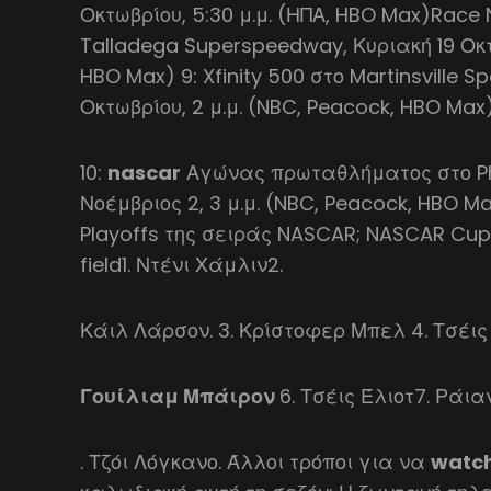
Οκτωβρίου, 5:30 μ.μ. (ΗΠΑ, HBO Max)Race 
Talladega Superspeedway, Κυριακή 19 Οκτω
HBO Max) 9: Xfinity 500 στο Martinsville 
Οκτωβρίου, 2 μ.μ. (NBC, Peacock, HBO Max
10:
nascar
Αγώνας πρωταθλήματος στο Ph
Νοέμβριος 2, 3 μ.μ. (NBC, Peacock, HBO M
Playoffs της σειράς NASCAR; NASCAR Cup 
field1. Ντένι Χάμλιν2.
Κάιλ Λάρσον. 3. Κρίστοφερ Μπελ 4. Τσέις
Γουίλιαμ Μπάιρον
6. Τσέις Έλιοτ7. Ράια
. Τζόι Λόγκανο. Άλλοι τρόποι για να
watc