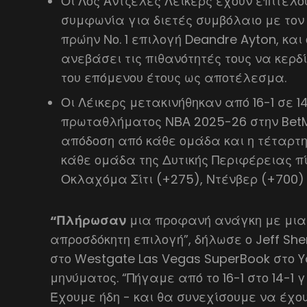
Οι Λος Άντζελες Λέικερς έχουν επιτέλο
συμφωνία για διετές συμβόλαιο με τον
πρώην Νο. 1 επιλογή Deandre Ayton, και
ανεβάσει τις πιθανότητές τους να κερ
του επόμενου έτους ως αποτέλεσμα.
Οι Λέικερς μετακινήθηκαν από 16-1 σε 1
πρωταθλήματος ΝΒΑ 2025-26 στην Bet
απόδοση από κάθε ομάδα και η τέταρτ
κάθε ομάδα της Δυτικής Περιφέρειας π
Οκλαχόμα Σίτι (+275), Ντένβερ (+700) 
“Πλήρωσαν
μια προφανή ανάγκη με μια 
απροσδόκητη επιλογή”, δήλωσε ο Jeff She
στο Westgate Las Vegas SuperBook στο 
μηνύματος. “Πήγαμε από το 16-1 στο 14-1 
Έχουμε ήδη - και θα συνεχίσουμε να έχουμ