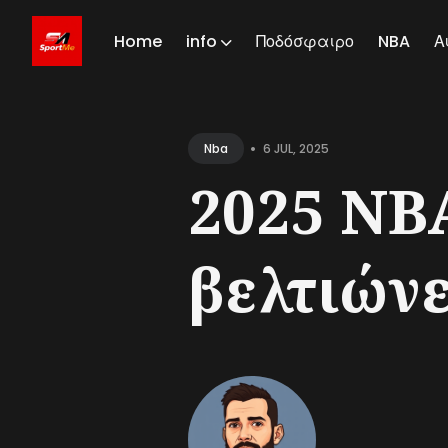
Home
info
Ποδόσφαιρο
NBA
Α
Sear
for
•
6 JUL, 2025
Nba
Blog
2025 NBA
βελτιώνε