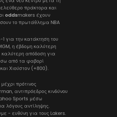
υς ένα νέο κέντρο μετά τη
 ελεύθερο πράκτορα και
 οι
odds
makers έχουν
δίσουν το πρωτάθλημα NBA
4-1 για την κατάκτηση του
MGM, η έβδομη καλύτερη
η καλύτερη απόδοση για
ίσω από τα φαβορί
και Χιούστον (+800).
μέχρι πρότινος
rman, αντιπρόεδρος κινδύνου
Yahoo Sports μέσω
για λόγους αντίληψης.
ε - ευθύνη για τους Lakers.