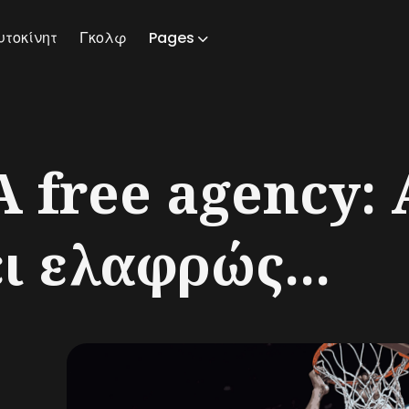
υτοκίνητ
Γκολφ
Pages
ch
 free agency: 
ι ελαφρώς...