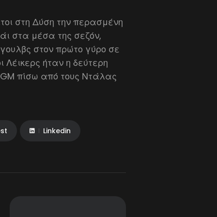
τοι στη Δύση την περασμένη
άι στα μέσα της σεζόν,
γουλβς στον πρώτο γύρο σε
οι Λέικερς ήταν η δεύτερη
MGM πίσω από τους Ντάλας
est
Linkedin