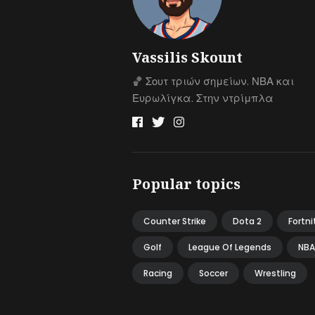
Vassilis Skount
🏀 Σουτ τριών σημείων. ΝΒΑ και
Ευρωλίγκα. Στην ντρίμπλα
Popular topics
Counter Strike
Dota 2
Fortni
Golf
League Of Legends
NBA
Racing
Soccer
Wrestling