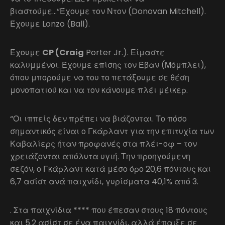
βιαστούμε…“Έχουμε τον Ντον (Donovan Mitchell).
Έχουμε Lonzo (Ball).
Έχουμε
CP (Craig
Porter Jr.). Είμαστε
καλυμμένοι. Έχουμε επίσης τον Έβαν (Μόμπλει),
όπου μπορούμε να του το πετάξουμε σε θέση
μονοπατιού και να τον κάνουμε πλέι μέικερ.
“Οι ιππείς δεν πρέπει να βιάζονται. Το πόσο
σημαντικός είναι ο Γκάρλαντ για την επιτυχία των
Καβαλίερς ήταν προφανές στα πλέι-οφ – τον
χρειάζονται απόλυτα υγιή. Την προηγούμενη
σεζόν, ο Γκάρλαντ κατά μέσο όρο 20,6 πόντους και
6,7 ασίστ ανά παιχνίδι, γυρίσματα 40,1% από 3.
. Στα παιχνίδια **** που έπεσαν στους 18 πόντους
και 5.2 ασίστ σε ένα παιχνίδι, αλλά έπαιξε σε