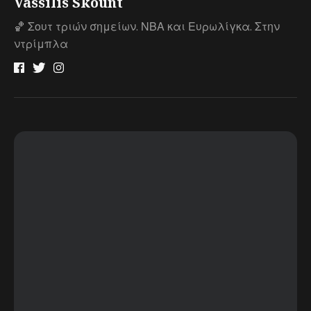
Vassilis Skount
🏀 Σουτ τριών σημείων. ΝΒΑ και Ευρωλίγκα. Στην
ντρίμπλα