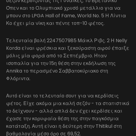
σεζόν κερδίζοντας τις Γυναίκες; Το Βρετανικό
Όπεν και το Ολυμπιακό χρυσό μετάλλιο για να
μπουν στο LPGA Hall of Fame, World No. 5 Η Λίντια
Κο έχει μία νίκη και πέντε τοπ-10 φέτος.
Τελευταία βολή 2247507985 Μάικλ Ριβς. 2 Η Nelly
Korda είναι φρέσκια και ξεκούραστη αφού έπαιξε
μόλις μία φορά από το Σεπτέμβριο. Ήταν
ισοπαλία για την 15η θέση στην εκδήλωση της
Annika το περασμένο Σαββατοκύριακο στη
Φλόριντα.
Αυτό είναι το τελευταίο σουτ για να κερδίσεις
φέτος. Είχε ακόμα μια καλή σεζόν - τα στατιστικά
το δείχνουν - αλλά απλά δεν έχει κερδίσει; και
έχασε την κορυφαία θέση της στην παγκόσμια
κατάταξη. Αυτή είναι η δεύτερη στην Thitikul στη
βαθμολογία μέσο όρο σε 69,52.