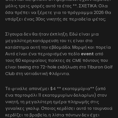
μόλις τρεις φορές αυτό το έτος **. ΣΧΕΤΙΚΑ: Όλα
όσα πρέπει να ξέρετε για το πρόγραμμα 2026 Θα
υπάρξει ένας 30ος νικητής σε περιοδεία φέτος;
Σίγουρα δεν θα ήταν έκπληξη. Εδώ είναι μια
μεγαλύτερη κατάρρευση του τι; είναι στο
κατάστημα αυτή την εβδομάδα. Μορφή και πορεία
Αυτό είναι ένα περιορισμένο πεδίο
event
από
τους 60 κορυφαίους παίκτες σε CME πόντους που
είναι teeing στο 72-hole εκδήλωση στο Tiburon Golf
Club στη νοτιοδυτική Φλόριντα.
Το φινάλε απονέμει $4 ** εκατομμύρια** (από
ένα πορτοφόλι 11 εκατομμυρίων δολαρίων) στον
νικητή, τη μεγαλύτερη ημέρα πληρωμής στις
γυναίκες γκολφ. Όποιος κερδίσει αυτό το τουρνουά
κερδίζει το βραβείο, η λίστα πόντων δεν έχει