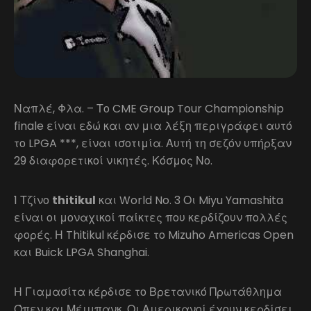
Ναπλέ, Φλα. – Το CME Group Tour Championship
finale είναι εδώ και αν μια λέξη περιγράφει αυτό
το LPGA ***, είναι ισοτιμία. Αυτή τη σεζόν υπήρξαν
29 διαφορετικοί νικητές. Κόσμος Νο.
1 Τζίνο
thitikul
και World No. 3 Οι Miyu Yamashita
είναι οι μοναχικοί παίκτες που κερδίζουν πολλές
φορές. Η Thitikul κέρδισε το Mizuho Americas Open
και Buick LPGA Shanghai.
Η Γιαμασίτα κέρδισε το Βρετανικό Πρωτάθλημα
Όπεν και Μέιμπανκ. Οι Αμερικανοί έχουν κερδίσει