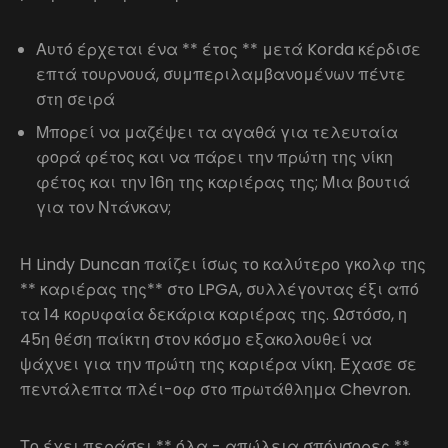
Αυτό έρχεται ένα ** έτος ** μετά Korda κέρδισε
επτά τουρνουά, συμπεριλαμβανομένων πέντε
στη σειρά
Μπορεί να μαζέψει τα αγαθά για τελευταία
φορά φέτος και να πάρει την πρώτη της νίκη
φέτος και την 16η της καριέρας της; Μια βουτιά
για τον Ντάνκαν;
Η Lindy Duncan παίζει ίσως το καλύτερο γκολφ της
** καριέρας της** στο LPGA, συλλέγοντας έξι από
τα 14 κορυφαία δεκάρια καριέρας της. Ωστόσο, η
45η θέση παίκτη στον κόσμο εξακολουθεί να
ψάχνει για την πρώτη της καριέρα νίκη. Έχασε σε
πεντάλεπτα πλέι-οφ στο πρωτάθλημα Chevron.
Το έχει περάσει ** όλα - απώλεια σπόνσορες **