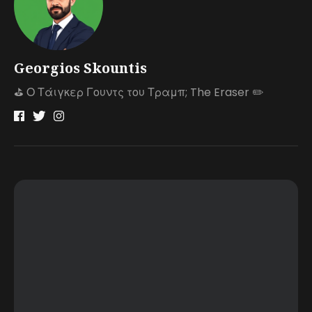
Georgios Skountis
⛳️ Ο Τάιγκερ Γουντς του Τραμπ; The Eraser ✏️