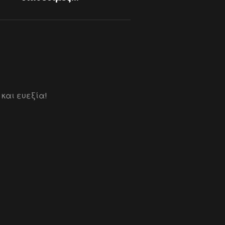
 και ευεξία!