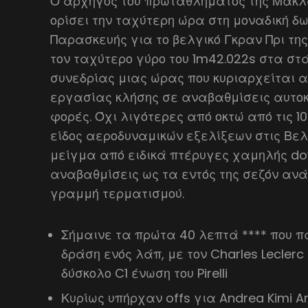
Ο αρχηγός του πρωταθλήματος της Μακ
ορίσει την ταχύτερη ώρα στη μοναδική δ
Παρασκευής για το βελγικό Γκραν Πρι της 
τον ταχύτερο γύρο του 1m42.022s στα στ
συνεδρίας μιας ώρας που κυριαρχείται 
εργασίας κλήσης σε αναβαθμίσεις αυτοκ
φορές. Όχι λιγότερες από οκτώ από τις 
είδος αεροδυναμικών εξελίξεων στις Βελ
μείγμα από ειδικά πτέρυγες χαμηλής do
αναβαθμίσεις ως τα εντός της σεζόν ανά
γραμμή τερματισμού.
Σήμαινε τα πρώτα 40 λεπτά **** που 
δράση ενός λάπ, με τον Charles Leclerc 
δύσκολο C1 ένωση του Pirelli
Κυρίως υπήρχαν offs για Andrea Kimi An