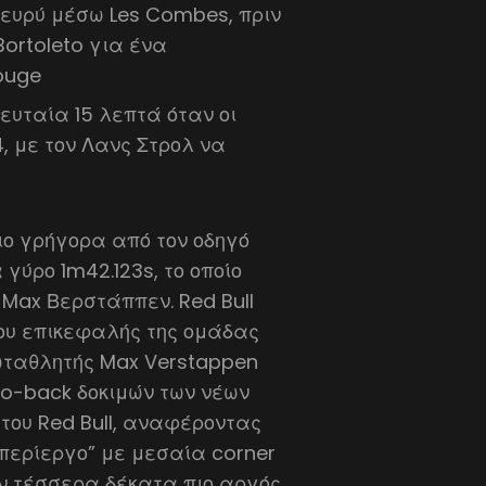
ε ευρύ μέσω Les Combes, πριν
Bortoleto για ένα
ouge
ευταία 15 λεπτά όταν οι
, με τον Λανς Στρολ να
πιο γρήγορα από τον οδηγό
 γύρο 1m42.123s, το οποίο
 Max Βερστάππεν. Red Bull
έου επικεφαλής της ομάδας
ρωταθλητής Max Verstappen
to-back δοκιμών των νέων
του Red Bull, αναφέροντας
“περίεργο” με μεσαία corner
αν τέσσερα δέκατα πιο αργός