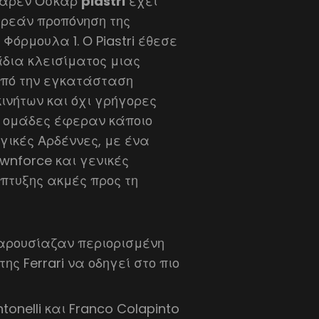
λάρεν Όσκαρ
piastri
έχει
ωρεάν προπόνηση της
Φόρμουλα 1. Ο Piastri έθεσε
άδια κλεισίματος μιας
από την εγκατάσταση
ινήτων και όχι γρήγορες
10 ομάδες έφεραν κάποιο
γικές Αρδέννες, με ένα
wnforce και γενικές
πτυξης ακμές προς τη
παρουσίαζαν περιορισμένη
της Ferrari να οδηγεί στο πιο
tonelli και Franco Colapinto