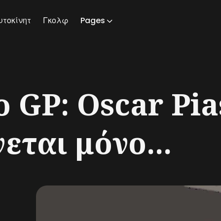
υτοκίνητ
Γκολφ
Pages
ch
ο GP: Oscar Pia
ται μόνο...