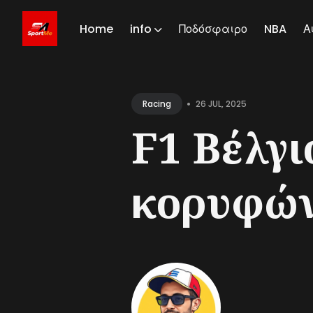
Home
info
Ποδόσφαιρο
NBA
Α
Sear
for
•
26 JUL, 2025
Racing
Blog
F1 Βέλγι
κορυφώνε