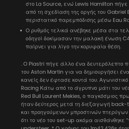
στο La Source, ενώ Lewis Hamilton πήγ
από τη σχεδίαση της οργής του Gabriel 
περιστατικό παρεμπόδισης μέσω Eau R
Ο ρυθμός τελικά ανέβηκε μέσα στα τελ
οδηγοί δοκίμασαν την μαλακή ένωση C4
παίρνει για λίγο την κορυφαία θέση.
. Ο Piastri πήγε άλλο ένα δευτερόλεπτο 
του Aston Martin για να δημιουργήσει ένα
κανείς δεν έφτασε κοντά του. Αγωνιστικό
Racing Κάτω από το άγρυπνο μάτι του ν
Red Bull Laurent Mekies, ο παγκόσμιος π
ήταν δεύτερος μετά τη διεξαγωγή back-
και προηγούμενων μπροστινών πτερύγων 
ότι το νέο του set-up ακόμα αισθάνθηκε 
understeer. * Ο χρόνος του 1m42.426s ήτ