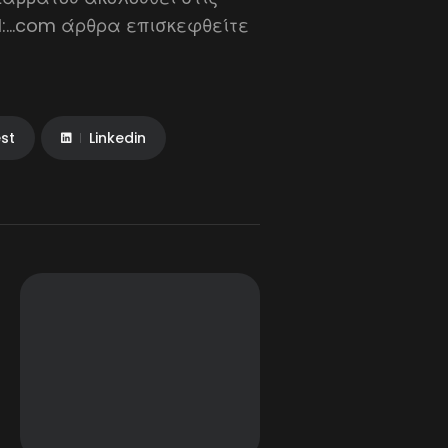
P1:…com άρθρα επισκεφθείτε
est
Linkedin