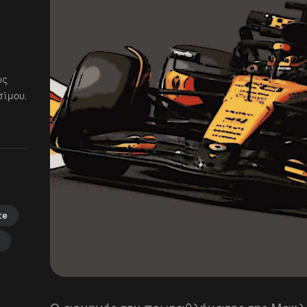
ως
ίμου.
te