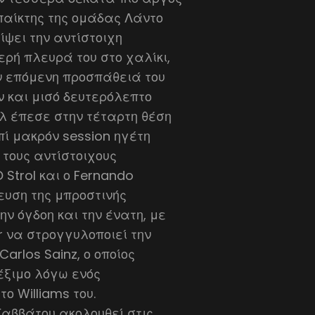
παίκτης της ομάδας Λάντο
ψει την αντίστοιχη
ερή πλευρά του στο χαλίκι,
ν επόμενη προσπάθειά του
ν και μισό δευτερόλεπτο
ελ έπεσε στην τέταρτη θέση
πί μακρόν session ηγέτη
 τους αντίστοιχους
 Strol και ο Fernando
λευση της μπροστινής
ην όγδοη και την ένατη, με
r να στρογγυλοποιεί την
 Carlos Sainz, ο οποίος
έξιμο λόγω ενός
ο Williams του.
Σαββάτου ακολουθεί στις