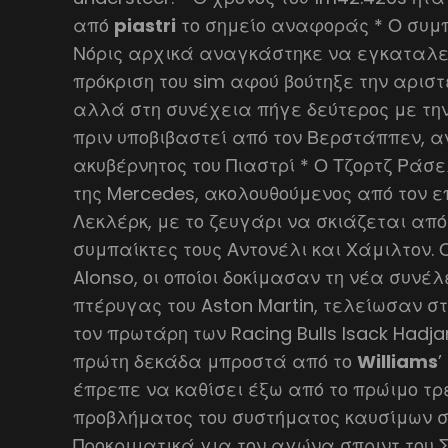
από
piastri
το σημείο αναφοράς * Ο συμ
Νόρις αρχικά αναγκάστηκε να εγκαταλεί
πρόκριση του sim αφού βούτηξε την αριστ
αλλά στη συνέχεια πήγε δεύτερος με τη
πριν υποβιβαστεί από τον Βερστάππεν, α
ακυβέρνητος του Πιαστρί * Ο Τζορτζ Ράσ
της Mercedes, ακολουθούμενος από τον ε
Λεκλέρκ, με το ζευγάρι να σκιάζεται από
συμπαίκτες τους Αντονέλι και Χάμιλτον. Ο
Alonso, οι οποίοι δοκίμασαν τη νέα συνέ
πτέρυγας του Aston Martin, τελείωσαν στ
τον πρωτάρη των Racing Bulls Isack Hadja
πρώτη δεκάδα μπροστά από το
Williams
’
έπρεπε να καθίσει έξω από το πρώιμο τρ
προβλήματος του συστήματος καυσίμων στ
Προκριματικά για τον αγώνα σπριντ του 