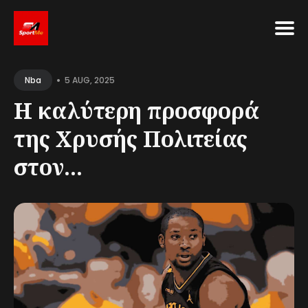
Search
•
for
5 AUG, 2025
Nba
Blog
Η καλύτερη προσφορά
της Χρυσής Πολιτείας
στον...