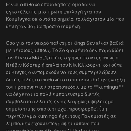
Είναι απίθανο οποιαδήποτε ομάδα να
εγκατέλειπε μια πρώτη επιλογή για τον
Κουμίνγκα σε αυτό το σημείο, τουλάχιστον μία που
δεν ήταν βαριά προστατευμένη.
Όσο για τον νεαρό παίκτη, οι Kings δεν είναι βαθιά
με τέτοιους τύπους. Το Σακραμέντο δεν παραδίδει
τον Κίγκαν Μάρεϊ, οπότε αφήνει παίκτες όπως ο
Ντέβιν Κάρτερ ή απλά τον Νίκ Κλίφορντ, και ούτε
οι Κινγκς ανυπομονούν να τους συμπεριλάβουν.
Αυτό επιλύεται πιθανότατα πιο κοντά στην έναρξη
του προπονητικού στρατοπέδου, με το **kuminga **
να δέχεται το πολύ εμπορεύσιμο διετές
συμβόλαιο αλλά σε ένα ελαφρώς υψηλότερο
σημείο τιμής από ό, τι έχει προσφερθεί (μη
περιτύλιγμα Kuminga έχει τους Πολεμιστές σε
λίμπο, δεν έχουν υπογράψει τύπους που
παρατάσσονται ήδη όπως Al Horford και