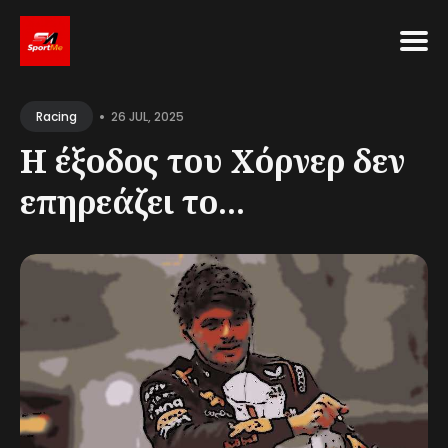
Search
•
for
26 JUL, 2025
Racing
Blog
Η έξοδος του Χόρνερ δεν
επηρεάζει το...