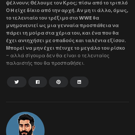
ψέλνουν; Θέλουμε τον Κρος; πίσω από το τριπλό
Ο H είχε δίκιο από την αρχή. Αν μη τι άλλο, όμως,
το τελευταίο του τρέξιμο στο WWE θα
μνημονευτεί ως μια γενναία προσπάθεια να
πάρει τη μοίρα στα χέρια του, και ένα που θα
έχει αντηχήσει με οπαδούς και ταλέντα εξίσου.
Μπορεί να μην έχει πέτυχε το μεγάλο του ρίσκο
– αλλά σίγουρα δεν θα είναι ο τελευταίος
παλαιστής που θα προσπαθήσει.