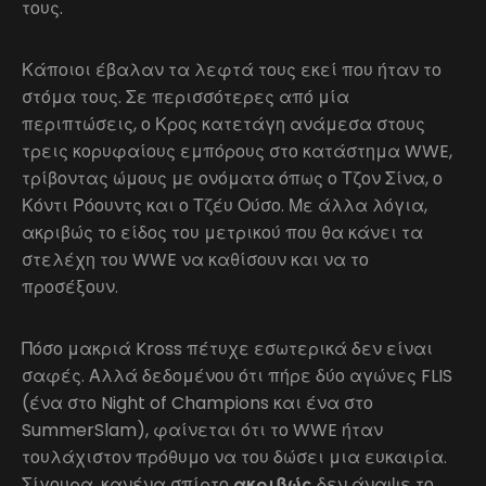
τους.
Κάποιοι έβαλαν τα λεφτά τους εκεί που ήταν το
στόμα τους. Σε περισσότερες από μία
περιπτώσεις, ο Κρος κατετάγη ανάμεσα στους
τρεις κορυφαίους εμπόρους στο κατάστημα WWE,
τρίβοντας ώμους με ονόματα όπως ο Τζον Σίνα, ο
Κόντι Ρόουντς και ο Τζέυ Ούσο. Με άλλα λόγια,
ακριβώς το είδος του μετρικού που θα κάνει τα
στελέχη του WWE να καθίσουν και να το
προσέξουν.
Πόσο μακριά Kross πέτυχε εσωτερικά δεν είναι
σαφές. Αλλά δεδομένου ότι πήρε δύο αγώνες FLIS
(ένα στο Night of Champions και ένα στο
SummerSlam), φαίνεται ότι το WWE ήταν
τουλάχιστον πρόθυμο να του δώσει μια ευκαιρία.
Σίγουρα, κανένα σπίρτο
ακριβώς
δεν άναψε το