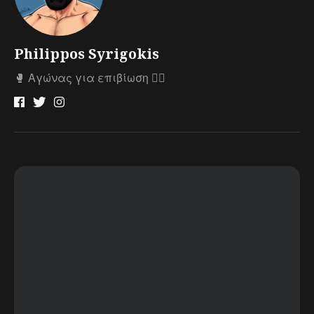
Philippos Syrigokis
🥊 Αγώνας για επιβίωση 🤼‍♂️