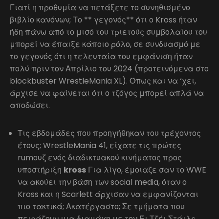
Γιατί η προθυμία να πετάξετε το συνηθισμένο
βιβλίο κανόνων; Το ** γεγονός** ότι ο Kross ήταν
ήδη πάνω από το μισό του τριετούς συμβολαίου του
μπορεί να έπαιξε κάποιο ρόλο, σε συνδυασμό με
το γεγονός ότι η τελευταία του εμφάνιση ήταν
πολύ πριν τον Απρίλιο του 2024 (προτεινόμενα στο
blockbuster WrestleMania XL). Όπως και να ‘χει,
άρχισε να φαίνεται ότι ο τζόγος μπορεί απλά να
αποδώσει.
Τις εβδομάδες που προηγήθηκαν του τρέχοντος
έτους; WrestleMania 41, είχατε τις πρώτες
rumουζ ενός διαδικτυακού κινήματος προς
υποστήριξη
kross
Για λίγο, έμοιαζε σαν το WWE
να ακούει την βάση των social media, όταν ο
Kross και η Scarlett άρχισαν να εμφανίζονται
πιο τακτικά; Ακατέργαστο; Σε τμήματα που
πειράζουν μια διαμάχη με τον Έι Τζέι Στάιλς.