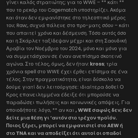
γίνει καλός στρατιώτης; για το WWE – ** κάτι **
που το ρεκόρ του Cagematch υποστηρίζει. Ακόμα
και όταν δεν εμφανίστηκε στο τηλεοπτικό μέρος
του; Raw;, συχνά πάλευε στο προ-ματς σόου – κάτι
που απαιτεί χρόνο και δέσμευση. Τόσο αυτός όσο
και η Σκάρλετ ταξίδεψαν μέχρι και στη Σαουδική
Αραβία τον Νοέμβριο του 2024, μόνο και μόνο για
να συμμετάσχουν σε έναν ανεπίσημο σκοτεινό
αγώνα. Στο τέλος, όμως, δεν ήταν:
kross
; τρία
χρόνια spell στο WWE έχει έρθει επίσημα σε ένα
τέλος. Στην πραγματικότητα, είναι δύσκολο να
δούμε γιατί δεν λειτούργησε: ιδιαίτερα δοθεί Ο
Κρος επανειλημμένα έδειξε ότι μπορούσε να
παραδώσει πωλήσεις και κοινωνικές απόψεις. Για
οποιοδήποτε λόγο, ** αν και
, WWE σαφώς δεν; δεν
δείτε μια θέση γι ‘αυτόν στο τρέχον προϊόν.
Ποιος ξέρει, μπορεί να εμφανιστεί στο AEW ή
στο TNA και να αποδείξει ότι αυτοί οι οπαδοί