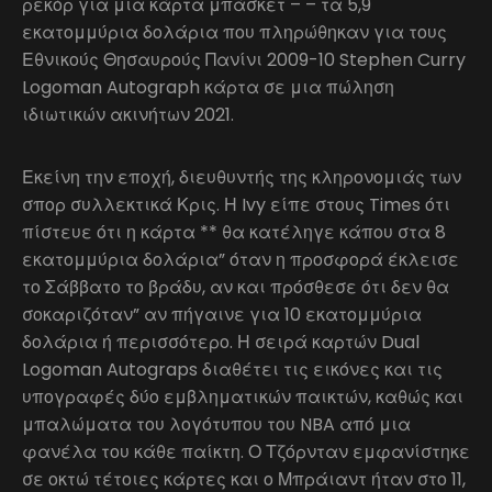
ρεκόρ για μια κάρτα μπάσκετ – – τα 5,9
εκατομμύρια δολάρια που πληρώθηκαν για τους
Εθνικούς Θησαυρούς Πανίνι 2009-10 Stephen Curry
Logoman Autograph κάρτα σε μια πώληση
ιδιωτικών ακινήτων 2021.
Εκείνη την εποχή, διευθυντής της κληρονομιάς των
σπορ συλλεκτικά Κρις. Η Ivy είπε στους Times ότι
πίστευε ότι η κάρτα ** θα κατέληγε κάπου στα 8
εκατομμύρια δολάρια” όταν η προσφορά έκλεισε
το Σάββατο το βράδυ, αν και πρόσθεσε ότι δεν θα
σοκαριζόταν” αν πήγαινε για 10 εκατομμύρια
δολάρια ή περισσότερο. Η σειρά καρτών Dual
Logoman Autograps διαθέτει τις εικόνες και τις
υπογραφές δύο εμβληματικών παικτών, καθώς και
μπαλώματα του λογότυπου του NBA από μια
φανέλα του κάθε παίκτη. Ο Τζόρνταν εμφανίστηκε
σε οκτώ τέτοιες κάρτες και ο Μπράιαντ ήταν στο 11,