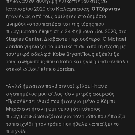
πέθαναν σε συντριβή ελικοπτέρου στις 26
Ιανουαρίου 2020 στο Καλαμπάσας.
Ο Τζόρνταν
ήταν ένας από τους ομιλητές στο δημόσιο
μνημόσυνο του πατέρα και της κόρης που
πραγματοποιήθηκε στις 24 Φεβρουαρίου 2020, στο
Staples Center. Διαβάστε περισσότερα: Ο Michael
Jordan γυμνάζει το μυστικό πίσω από τη σχέση με
τον ‘μικρό αδελφό’ Kobe Bryant"Ίσως εξέπληξε
τους ανθρώπους που ο Kobe και εγώ ήμασταν πολύ
στενοί φίλοι,” είπε ο Jordan.
“Αλλά ήμασταν πολύ στενοί φίλοι. Ήταν ο
αγαπημένος μου φίλος, σαν μικρός αδερφός.
“Προσέθεσε: “Αυτό που ήταν για μένα ο Κόμπι
Μπράιαντ ήταν η έμπνευση ότι κάποιος
πραγματικά νοιαζόταν για τον τρόπο που έπαιζα
το παιχνίδι ή τον τρόπο που ήθελε να παίξει το
παιχνίδι.