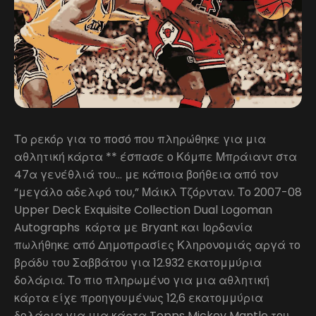
Το ρεκόρ για το ποσό που πληρώθηκε για μια
αθλητική κάρτα ** έσπασε ο Κόμπε Μπράιαντ στα
47α γενέθλιά του… με κάποια βοήθεια από τον
“μεγάλο αδελφό του,” Μάικλ Τζόρνταν. Το 2007-08
Upper Deck Exquisite Collection Dual Logoman
Autographs κάρτα με Bryant και Ιορδανία
πωλήθηκε από Δημοπρασίες Κληρονομιάς αργά το
βράδυ του Σαββάτου για 12.932 εκατομμύρια
δολάρια. Το πιο πληρωμένο για μια αθλητική
κάρτα είχε προηγουμένως 12,6 εκατομμύρια
δολάρια για μια κάρτα Topps Mickey Mantle του