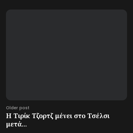
Older post
Η Τιρίκ Τζορτζ μένει στο Τσέλσι
μετά...