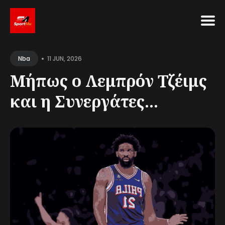
Search
•
for
11 JUN, 2026
Nba
Blog
Μήπως ο Λεμπρόν Τζέιμς
και η Συνεργάτες...