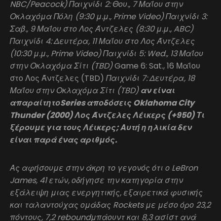
NBC/Peacock) Παιχνίδι 2: Θου., 7 Μαΐου στην
Οκλαχόμα Πόλη (9:30 μ.μ., Prime Video) Παιχνίδι 3:
Σαβ., 9 Μαΐου στο Λος Άντζελες (8:30 μ.μ., ABC)
Παιχνίδι 4: Δευτέρα, 11 Μαΐου στο Λος Άντζελες
(10:30 μ.μ., Prime Video) Παιχνίδι 5: Wed., 13 Μαΐου
στην Οκλαχόμα Σίτι (TBD)
Game 6: Sat., 16 Μαΐου
στο Λος Άντζελες (TBD)
Παιχνίδι 7: Δευτέρα, 18
Μαΐου στην Οκλαχόμα Σίτι (TBD)
αν είναι
απαραίτητοSeries αποδόσεις Oklahoma City
Thunder (2000) Λος Άντζελες Λέικερς (+950) Τι
ξέρουμε για τους Λέικερς; Αυτή η ηλικία δεν
είναι παρά ένας αριθμός.
Ας αφήσουμε στην άκρη το γεγονός ότι ο LeBron
James, 41 ετών, οδήγησε την κατηγορία στην
εξάλειψη μιας ενεργητικής, εξαιρετικά φυσικής
και ταλαντούχας ομάδας Rockets με μέσο όρο 23,2
πόντους, 7,2 reboundμπάουντ και 8,3 ασίστ ανά