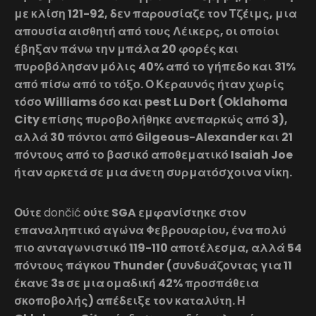
με κλίση 121-92, δεν παρουσίαζε τον Τζέιμς, μια
απουσία αισθητή από τους Λέικερς, οι οποίοι
έβηξαν πάνω την μπάλα 20 φορές και
πυροβόλησαν μόλις 40% από το γήπεδο και 31%
από πίσω από το τόξο. Ο Κεραυνός ήταν χωρίς
τόσο Williams όσο και pest Lu Dort (Oklahoma
City επίσης πυροβολήθηκε ανεπαρκώς από 3),
αλλά 30 πόντοι από Gilgeous-Alexander και 21
πόντους από το βασικό αποθεματικό Isaiah Joe
ήταν αρκετά σε μια άνετη συρματόσχοινα νίκη.
Ούτε
dončić
ούτε SGA εμφανίστηκε στον
επαναληπτικό αγώνα Φεβρουαρίου, ένα πολύ
πιο ανταγωνιστικό 119-110 αποτέλεσμα, αλλά 54
πόντους πάγκου Thunder (συνδυάζοντας για 11
έκανε 3s σε μια ομαδική 42% προσπάθεια
σκοποβολής) απέδειξε τον καταλύτη. Η