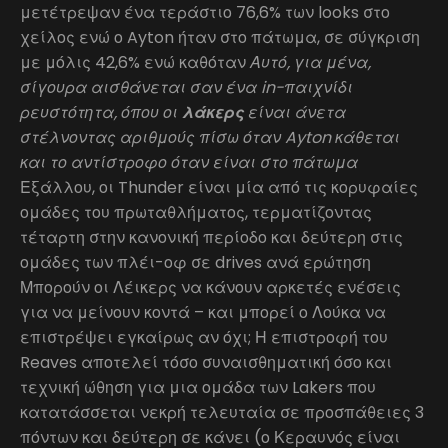
μετέτρεψαν ένα τεράστιο 76,6% των looks στο
χείλος ενώ ο Ayton ήταν στο πάτωμα, σε σύγκριση
με μόλις 42,6% ενώ καθόταν
Αυτό, για μένα,
σίγουρα αισθάνεται σαν ένα in-παιχνίδι
ρευστότητα, όπου οι
λάκερς
είναι άνετα
στέλνοντας αριθμούς πίσω όταν Ayton κάθεται
και το αντίστροφο όταν είναι στο πάτωμα
Εξάλλου, οι Thunder είναι μία από τις κορυφαίες
ομάδες του πρωταθλήματος, τερματίζοντας
τέταρτη στην κανονική περίοδο και δεύτερη στις
ομάδες των πλέι-οφ σε drives ανά ερώτηση
Μπορούν οι Λέικερς να κάνουν αρκετές ενέσεις
για να μείνουν κοντά – και μπορεί ο Λούκα να
επιστρέψει εγκαίρως αν όχι; Η επιστροφή του
Reaves αποτελεί τόσο συναισθηματική όσο και
τεχνική ώθηση για μια ομάδα των Lakers που
κατατάσσεται νεκρή τελευταία σε προσπάθειες 3
πόντων και δεύτερη σε κάνει (ο Κεραυνός είναι