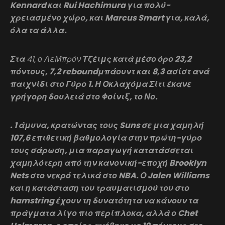
Kennard και Rui Hachimura για πολύ-
χρειασμένο χώρο, και Marcus Smart για, καλά,
όλα τα άλλα.
Στα
41, ο ΛεΜπρόν
Τζέιμς κατά μέσο όρο 23,2
πόντους, 7,2 reboundμπάουντ και 8,3 ασίστ ανά
παιχνίδι στο Γύρο 1. Η Οκλαχόμα Σίτι έκανε
γρήγορη δουλειά στο Φοίνιξ, το Νο.
. 1 άμυνα, κρατώντας τους Suns σε μια χαμηλή
107,6 επιθετική βαθμολογία στην πρώτη-γύρο
τους σάρωση, μια παραγωγή κατατάσσεται
χαμηλότερη από την κανονική-εποχή Brooklyn
Nets στο νεκρό τελικά στο NBA. Ο Jalen Williams
και η κατάσταση του τραυματισμού του στο
hamstring έχουν τη δυνατότητα να κάνουν τα
πράγματα λίγο πιο περίπλοκα, αλλά ο Chet