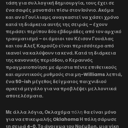
τάση για συλλογική δημιουργία, τους έχει σε
ένα σαφές μονοπάτι πίσω στον Ιούνιο. Ακόμα
και αν ο Γουίλιαμς αναγκαστεί να χάσει χρόνο
κατά τη διάρκεια αυτής της σειράς – έχουν
περάσει περίπου δύο εβδομάδες από τον αρχικό
τραυματισμό – οι όμοιοι του Κέισον Γουάλας
και του Άλεξ Καρούζο είναι περισσότερο από
ικανοί να καλύψουν τα κενά. Κατά τη διάρκεια
της κανονικής περιόδου, ο Κεραυνός
πραγματοποίησε με άριστα πέντε επιθετικούς
και αμυντικούς ρυθμούς στα μη-Williams λεπτά,
ένα 50-ish μέγεθος δείγματος παιχνιδιού
αρκετά μεγάλο για να προβλέψει μελλοντικά
αποτελέσματα.
Με άλλα λόγια, Οκλαχόμα
πόλη
θα είναι μόνο
για να επικεφαλής Oklahoma Η πόλη σάρωσε
τη σειρά 4-0. Το άνοιγμα του Νοέμβρη, μια νίκη