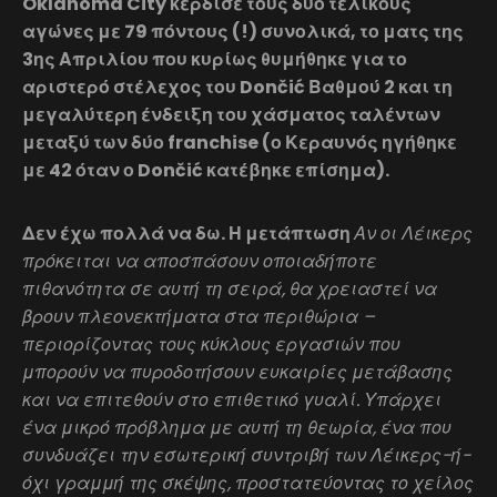
Oklahoma City κέρδισε τους δύο τελικούς
αγώνες με 79 πόντους (!) συνολικά, το ματς της
3ης Απριλίου που κυρίως θυμήθηκε για το
αριστερό στέλεχος του Dončić Βαθμού 2 και τη
μεγαλύτερη ένδειξη του χάσματος ταλέντων
μεταξύ των δύο franchise (ο Κεραυνός ηγήθηκε
με 42 όταν ο Dončić κατέβηκε επίσημα).
Δεν έχω πολλά να δω. Η μετάπτωση
Αν οι Λέικερς
πρόκειται να αποσπάσουν οποιαδήποτε
πιθανότητα σε αυτή τη σειρά, θα χρειαστεί να
βρουν πλεονεκτήματα στα περιθώρια –
περιορίζοντας τους κύκλους εργασιών που
μπορούν να πυροδοτήσουν ευκαιρίες μετάβασης
και να επιτεθούν στο επιθετικό γυαλί. Υπάρχει
ένα μικρό πρόβλημα με αυτή τη θεωρία, ένα που
συνδυάζει την εσωτερική συντριβή των Λέικερς-ή-
όχι γραμμή της σκέψης, προστατεύοντας το χείλος