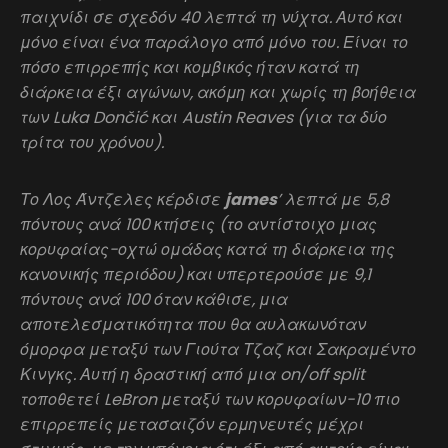
παιχνίδι σε σχεδόν 40 λεπτά τη νύχτα. Αυτό και
μόνο είναι ένα παράλογο από μόνο του. Είναι το
πόσο επιρρεπής και κομβικός ήταν κατά τη
διάρκεια έξι αγώνων, ακόμη και χωρίς τη βοήθεια
των Luka Dončić και Austin Reaves (για τα δύο
τρίτα του χρόνου).
Το Λος Άντζελες κέρδισε
james
’ λεπτά με 5,8
πόντους ανά 100 κτήσεις (το αντίστοιχο μιας
κορυφαίας-οχτώ ομάδας κατά τη διάρκεια της
κανονικής περιόδου) και υπερτερούσε με 9,1
πόντους ανά 100 όταν κάθισε, μια
αποτελεσματικότητα που θα αυλακωνόταν
όμορφα μεταξύ των Γιούτα Τζαζ και Σακραμέντο
Κινγκς. Αυτή η δραστική από μια on/off split
τοποθετεί LeBron μεταξύ των κορυφαίων-10 πιο
επιρρεπείς μετασαιζόν ερμηνευτές μέχρι