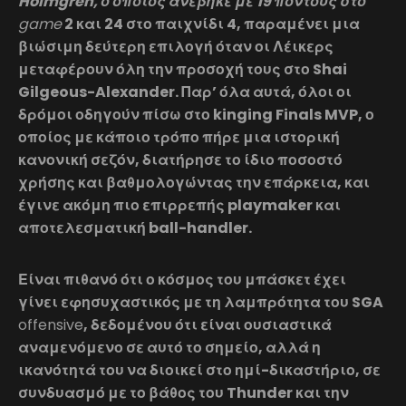
Holmgren, ο οποίος ανέβηκε με 19 πόντους στο
game
2 και 24 στο παιχνίδι 4, παραμένει μια
βιώσιμη δεύτερη επιλογή όταν οι Λέικερς
μεταφέρουν όλη την προσοχή τους στο Shai
Gilgeous-Alexander. Παρ’ όλα αυτά, όλοι οι
δρόμοι οδηγούν πίσω στο kinging Finals MVP, ο
οποίος με κάποιο τρόπο πήρε μια ιστορική
κανονική σεζόν, διατήρησε το ίδιο ποσοστό
χρήσης και βαθμολογώντας την επάρκεια, και
έγινε ακόμη πιο επιρρεπής playmaker και
αποτελεσματική ball-handler.
Είναι πιθανό ότι ο κόσμος του μπάσκετ έχει
γίνει εφησυχαστικός με τη λαμπρότητα του SGA
offensive
, δεδομένου ότι είναι ουσιαστικά
αναμενόμενο σε αυτό το σημείο, αλλά η
ικανότητά του να διοικεί στο ημί-δικαστήριο, σε
συνδυασμό με το βάθος του Thunder και την