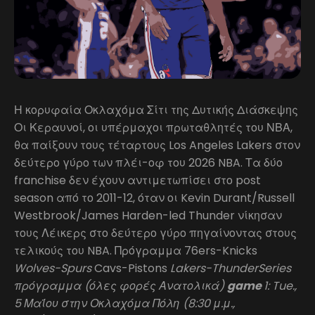
Η κορυφαία Οκλαχόμα Σίτι της Δυτικής Διάσκεψης
Οι Κεραυνοί, οι υπέρμαχοι πρωταθλητές του ΝΒΑ,
θα παίξουν τους τέταρτους Los Angeles Lakers στον
δεύτερο γύρο των πλέι-οφ του 2026 NBA. Τα δύο
franchise δεν έχουν αντιμετωπίσει στο post
season από το 2011-12, όταν οι Kevin Durant/Russell
Westbrook/James Harden-led Thunder νίκησαν
τους Λέικερς στο δεύτερο γύρο πηγαίνοντας στους
τελικούς του NBA. Πρόγραμμα 76ers-Knicks
Wolves-Spurs
Cavs-Pistons
Lakers-ThunderSeries
πρόγραμμα (όλες φορές Ανατολικά)
game
1: Tue.,
5 Μαΐου στην Οκλαχόμα Πόλη (8:30 μ.μ.,