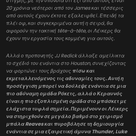
στιγμής, με την υπόνοια ότι έξι από αυτούς είναι
20 χρόνια νεότεροι από τον James και τέσσερις
από αυτούς έχουν έκτοτε εξαλειφθεί. Επειδή τα
πλέι οφ, και συγκεκριμένα αυτή η σειρά, θα
αφορούν την τακτική tête-à-tête, οι Λέικερς θα
έχουν την εργασία τους κομμένη για αυτούς.
Αλλά ο προπονητής JJ Redick άλλαξε αμείλικτα
το σχέδιό του ενάντια στο Houston, συνεχίζοντας
να φορτώνει τους βράχους
πίσω και
εκμεταλλευόμενος τις αδυναμίες τους. Αυτή η
προσέγγιση μπορεί να δούλεψε ενάντια σε μια
πιο αδύναμη ομάδα Ρόκετς, αλλά ο Κεραυνός
είναι η πιο εξοπλισμένη ομάδα στο μπάσκετ με
ελάχιστα τυφλά σημεία. Περιμένουν οι Λέικερς
να στηριχθούν σε μεγάλο βαθμό στο χειρισμό
μπάλα Reaves και πυροβόλησε τη δημιουργία
ενάντια σε μια εξαιρετική άμυνα Thunder, Luke