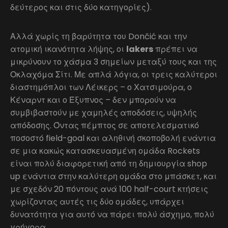
δεύτερος και στις δύο κατηγορίες).
Αλλά χωρίς τη βαρύτητα του Dončić και την
ατομική ικανότητα λήψης, οι
lakers
πρέπει να
μικρύνουν το χάσμα 3 σημείων μεταξύ τους και της
Οκλαχόμα Σίτι. Με απλά λόγια, οι τρεις καλύτεροι
διαστημόπλοι των Λέικερς – ο Χατσιμούρα, ο
Κέναρντ και ο Έξυπνος – δεν μπορούν να
συμβιβαστούν με χαμηλές αποδόσεις, υψηλής
απόδοσης. Όντας πέμπτος σε αποτελεσματικό
ποσοστό field-goal και αληθινή σκοποβολή ενάντια
σε μια κακώς κατασκευασμένη ομάδα Rockets
είναι πολύ διαφορετική από τη δημιουργία shop
up ενάντια στην καλύτερη ομάδα στο μπάσκετ, και
με σχεδόν 20 πόντους ανά 100 half-court κτήσεις
χωρίζοντας αυτές τις δύο ομάδες, υπάρχει
δυνατότητα για αυτό να πάρει πολύ άσχημο, πολύ
γρήγορα.