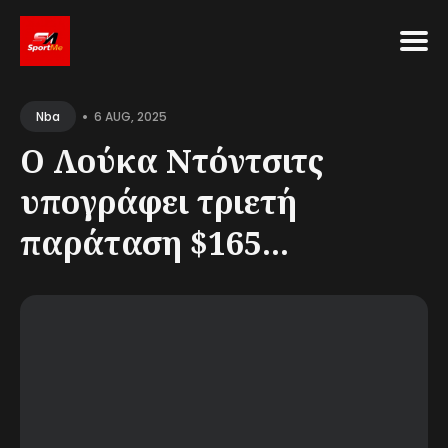
Search
•
for
6 AUG, 2025
Nba
Blog
Ο Λούκα Ντόντσιτς
υπογράφει τριετή
παράταση $165...