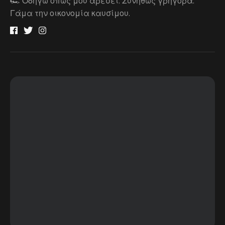
🏎 Οδηγώ όπως μου αρέσει. Συνήθως γρήγορα.
Γάμα την οικονομία καυσίμου.