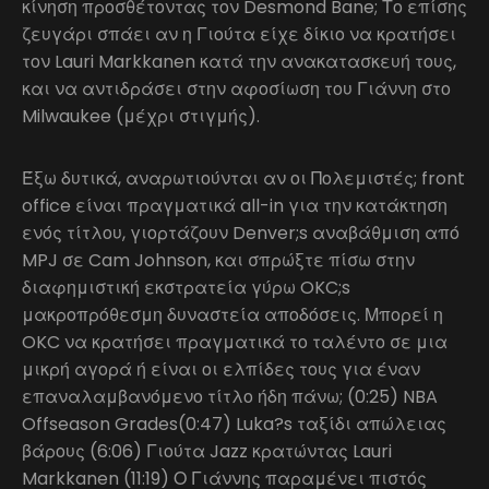
κίνηση προσθέτοντας τον Desmond Bane; Το επίσης
ζευγάρι σπάει αν η Γιούτα είχε δίκιο να κρατήσει
τον Lauri Markkanen κατά την ανακατασκευή τους,
και να αντιδράσει στην αφοσίωση του Γιάννη στο
Milwaukee (μέχρι στιγμής).
Έξω δυτικά, αναρωτιούνται αν οι Πολεμιστές; front
office είναι πραγματικά all-in για την κατάκτηση
ενός τίτλου, γιορτάζουν Denver;s αναβάθμιση από
MPJ σε Cam Johnson, και σπρώξτε πίσω στην
διαφημιστική εκστρατεία γύρω OKC;s
μακροπρόθεσμη δυναστεία αποδόσεις. Μπορεί η
OKC να κρατήσει πραγματικά το ταλέντο σε μια
μικρή αγορά ή είναι οι ελπίδες τους για έναν
επαναλαμβανόμενο τίτλο ήδη πάνω; (0:25) NBA
Offseason Grades(0:47) Luka?s ταξίδι απώλειας
βάρους (6:06) Γιούτα Jazz κρατώντας Lauri
Markkanen (11:19) Ο Γιάννης παραμένει πιστός