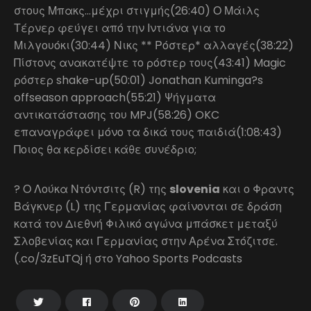
στους Μπακς…μέχρι στιγμής(26:40) Ο Μάιλς
Τέρνερ φεύγει από την Ιντιάνα για το
Μιλγουόκι(30:44) Νικς ** Ρόστερ* αλλαγές(38:22)
Πίστονς ανακατέψτε το ρόστερ τους(43:41) Magic
ρόστερ shake-up(50:01) Jonathan Kuminga?s
offseason approach(55:21) Ψήγματα
αντικατάστασης του MPJ(58:26) OKC
επαναγράφει μόνο τα δικά τους παιδιά(1:08:43)
Ποιος θα κερδίσει κάθε συνέδριο;
? Ο Λούκα Ντόντσιτς (R) της
slovenia
και ο Φραντς
Βάγκνερ (L) της Γερμανίας φαίνονται σε δράση
κατά τον Διεθνή Φιλικό αγώνα μπάσκετ μεταξύ
Σλοβενίας και Γερμανίας στην Αρένα Στόζιτσε.
(.co/3zEuTQj ή στο Yahoo Sports Podcasts