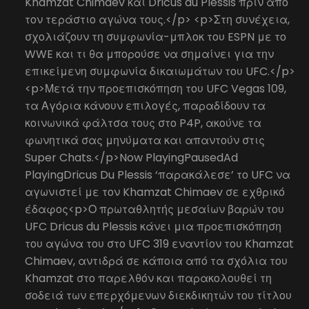
Khamzat Chimaev και Dricus du Plessis πριν από
τον τεράστιο αγώνα τους.</p> <p>Στη συνέχεια,
σχολιάζουν τη συμφωνία-μπλοκ του ESPN με το
WWE και τι θα μπορούσε να σημαίνει για την
επικείμενη συμφωνία δικαιωμάτων του UFC.</p>
<p>Μετά την προεπισκόπηση του UFC Vegas 109,
τα Αγόρια κάνουν επιλογές, παραδίδουν τα
κοινωνικά φάλτσα τους στο P4P, ακούνε τα
φωνητικά σας μηνύματα και απαντούν στις
Super Chats.</p>Now PlayingPausedAd
PlayingDricus Du Plessis ‘παρακάλεσε’ το UFC να
αγωνιστεί με τον Khamzat Chimaev σε εχθρικό
έδαφος<p>Ο πρωταθλητής μεσαίων βαρών του
UFC Dricus du Plessis κάνει μια προεπισκόπηση
του αγώνα του στο UFC 319 εναντίον του Khamzat
Chimaev, αντιδρά σε κάποια από τα σχόλια του
Khamzat στο παρελθόν και παρακολουθεί τη
σοδειά των επερχόμενων διεκδικητών του τίτλου