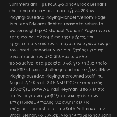
SummerSlam - με κορυφαίο τον Brock Lesnar;s
shocking return – and more.</p>4:29Now
PlayingPausedAd PlayingMichael ‘Venom’ Page
lists Leon Edwards fight as reason to return to
welterweight<p>Ο Michael “Venom” Page είναι ο
τελευταίος καλεσμένος της ημέρας, που
έρχεται πριν από τον επερχόμενο αγώνα του με
τον Jared Cannonier για να συζητήσει για την
αναμέτρηση του UFC 319, για το αν θα
παραμείνει στα μεσαία κιλά, για τη διαιτησία
του KSI?s boxing challenge and more.</p>2:11Now
PlayingPausedAd PlayingUncrowned StaffThu,
August 7, 2025 at 12:46 AM UTCΟ εξαιρετικός
μάνατζερ τουWWE, Paul Heyman, μπαίνει στο
στούντιο για να τραβήξει την κουρτίνα των
επιχειρήσεων πάλης, να συζητήσει τις
τρέχουσες ιστορίες με τον Seth Rollins και τον
Brock Lesnar, να ζυγίσει για την πορεία του John