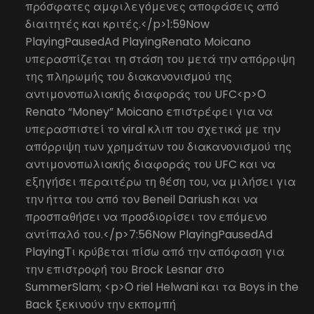
πρόσφατες αμφιλεγόμενες αποφάσεις από
διαιτητές και κριτές.</p>1:59Now
PlayingPausedAd PlayingRenato Moicano
υπερασπίζεται τη στάση του μετά την απόρριψη
της πληρωμής του διακανονισμού της
αντιμονοπωλιακής διαφοράς του UFC<p>Ο
Renato “Money” Moicano επιστρέφει για να
υπερασπιστεί το viral κλιπ του σχετικά με την
απόρριψη των χρημάτων του διακανονισμού της
αντιμονοπωλιακής διαφοράς του UFC και να
εξηγήσει περαιτέρω τη θέση του, να μιλήσει για
την ήττα του από τον Beneil Dariush και να
προσπαθήσει να προσδιορίσει τον επόμενο
αντίπαλό του.</p>7:56Now PlayingPausedAd
PlayingΤι κρύβεται πίσω από την απόφαση για
την επιστροφή του Brock Lesnar στο
SummerSlam; <p>Ο riel Helwani και τα Boys in the
Back ξεκινούν την εκπομπή