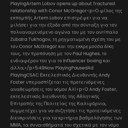
PlayingArtem Lobov opens up about fractured
relationship with Conor McGregor<p>Ο φίλος της
εκπομπής Artem Lobov επιστρέφει για να
μιλήσει για την έξοδο από την σύνταξη για τον
πολυαναμενόμενο αγώνα του με τον αντίπαλο
Zubaira Tukhogov, τη ρηγματωμένη σχέση του με
τον Conor McGregor και την εκκρεμούσα δίκη
τους, την προπόνηση με τον Paul Hughes, το
ενδιαφέρον του για το influencer boxing και
άλλα,</p>5:49Now PlayingPausedAd
PlayingCSAC Εκτελεστικός Διευθυντής Andy
Foster υπερασπίζεται τις προτεινόμενες
αναθεωρήσεις του νόμου Αλί<p>Ο Andy Foster,
εκτελεστικός διευθυντής της Αθλητικής
Επιτροπής της Πολιτείας της Καλιφόρνια,
συμμετέχει για να συζητήσει τις προτεινόμενες
διευκρινίσεις για τα κριτήρια βαθμολόγησης των
ΜΜΑ, τα συναισθήματά του σχετικά με τον νόμο