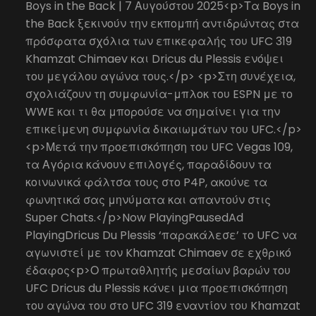
Boys in the Back | 7 Αυγούστου 2025<p>Τα Boys in
the Back ξεκινούν την εκπομπή αντιδρώντας στα
πρόσφατα σχόλια των επικεφαλής του UFC 319
Khamzat Chimaev και Dricus du Plessis ενόψει
του μεγάλου αγώνα τους.</p> <p>Στη συνέχεια,
σχολιάζουν τη συμφωνία-μπλοκ του ESPN με το
WWE και τι θα μπορούσε να σημαίνει για την
επικείμενη συμφωνία δικαιωμάτων του UFC.</p>
<p>Μετά την προεπισκόπηση του UFC Vegas 109,
τα Αγόρια κάνουν επιλογές, παραδίδουν τα
κοινωνικά φάλτσα τους στο P4P, ακούνε τα
φωνητικά σας μηνύματα και απαντούν στις
Super Chats.</p>Now PlayingPausedAd
PlayingDricus Du Plessis ‘παρακάλεσε’ το UFC να
αγωνιστεί με τον Khamzat Chimaev σε εχθρικό
έδαφος<p>Ο πρωταθλητής μεσαίων βαρών του
UFC Dricus du Plessis κάνει μια προεπισκόπηση
του αγώνα του στο UFC 319 εναντίον του Khamzat