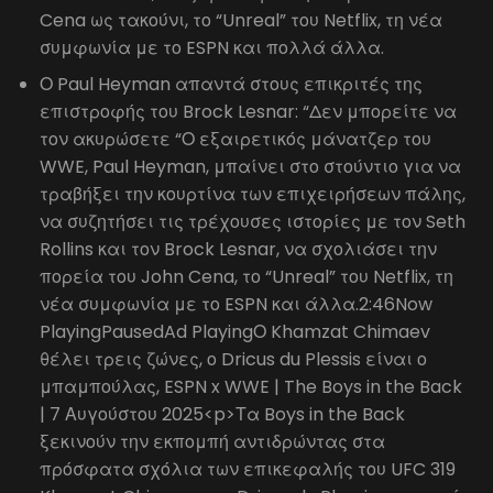
Cena ως τακούνι, το “Unreal” του Netflix, τη νέα
συμφωνία με το ESPN και πολλά άλλα.
Ο Paul Heyman απαντά στους επικριτές της
επιστροφής του Brock Lesnar: “Δεν μπορείτε να
τον ακυρώσετε “Ο εξαιρετικός μάνατζερ του
WWE, Paul Heyman, μπαίνει στο στούντιο για να
τραβήξει την κουρτίνα των επιχειρήσεων πάλης,
να συζητήσει τις τρέχουσες ιστορίες με τον Seth
Rollins και τον Brock Lesnar, να σχολιάσει την
πορεία του John Cena, το “Unreal” του Netflix, τη
νέα συμφωνία με το ESPN και άλλα.2:46Now
PlayingPausedAd PlayingΟ Khamzat Chimaev
θέλει τρεις ζώνες, ο Dricus du Plessis είναι ο
μπαμπούλας, ESPN x WWE | The Boys in the Back
| 7 Αυγούστου 2025<p>Τα Boys in the Back
ξεκινούν την εκπομπή αντιδρώντας στα
πρόσφατα σχόλια των επικεφαλής του UFC 319