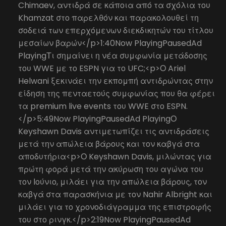
Chimaev, αντιδρά σε κάποια από τα σχόλια του
Khamzat στο παρελθόν και παρακολουθεί τη
σοδειά των επερχόμενων διεκδικητών του τίτλου
μεσαίων βαρών</p>1:40Now PlayingPausedAd
PlayingΤι σημαίνει η νέα συμφωνία μετάδοσης
του WWE με το ESPN για το UFC;<p>Ο Ariel
Helwani ξεκινάει την εκπομπή αντιδρώντας στην
είδηση της πενταετούς συμφωνίας που θα φέρει
τα premium live events του WWE στο ESPN.
</p>5:49Now PlayingPausedAd PlayingΟ
Keyshawn Davis αντιμετωπίζει τις αντιδράσεις
μετά την απώλεια βάρους και τον καβγά στα
αποδυτήρια<p>Ο Keyshawn Davis, μιλώντας για
πρώτη φορά μετά την ακύρωση του αγώνα του
τον Ιούνιο, μιλάει για την απώλεια βάρους, τον
καβγά στα παρασκήνια με τον Nahir Albright και
μιλάει για το χρονοδιάγραμμα της επιστροφής
του στο ρινγκ.</p>2:19Now PlayingPausedAd