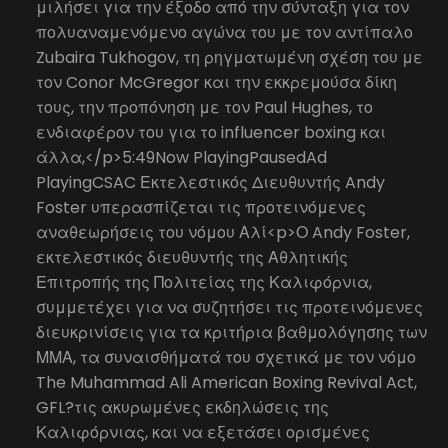
μιλήσει για την έξοδο από την σύνταξη για τον
πολυαναμενόμενο αγώνα του με τον αντίπαλο
Zubaira Tukhogov, τη ρηγματωμένη σχέση του με
τον Conor McGregor και την εκκρεμούσα δίκη
τους, την προπόνηση με τον Paul Hughes, το
ενδιαφέρον του για το influencer boxing και
άλλα,</p>5:49Now PlayingPausedAd
PlayingCSAC Εκτελεστικός Διευθυντής Andy
Foster υπερασπίζεται τις προτεινόμενες
αναθεωρήσεις του νόμου Αλί<p>Ο Andy Foster,
εκτελεστικός διευθυντής της Αθλητικής
Επιτροπής της Πολιτείας της Καλιφόρνια,
συμμετέχει για να συζητήσει τις προτεινόμενες
διευκρινίσεις για τα κριτήρια βαθμολόγησης των
ΜΜΑ, τα συναισθήματά του σχετικά με τον νόμο
The Muhammad Ali American Boxing Revival Act,
GFL?τις ακυρωμένες εκδηλώσεις της
Καλιφόρνιας, και να εξετάσει ορισμένες