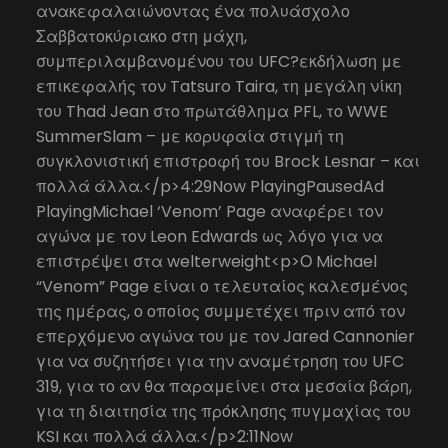
ανακεφαλαιώνοντας ένα πολυάσχολο
Σαββατοκύριακο στη μάχη,
συμπεριλαμβανομένου του UFC?εκδήλωση με
επικεφαλής τον Tatsuro Taira, τη μεγάλη νίκη
του Thad Jean στο πρωτάθλημα PFL, το WWE
SummerSlam – με κορυφαία στιγμή τη
συγκλονιστική επιστροφή του Brock Lesnar – και
πολλά άλλα.</p>4:29Now PlayingPausedAd
PlayingMichael ‘Venom’ Page αναφέρει τον
αγώνα με τον Leon Edwards ως λόγο για να
επιστρέψει στα welterweight<p>Ο Michael
“Venom” Page είναι ο τελευταίος καλεσμένος
της ημέρας, ο οποίος συμμετέχει πριν από τον
επερχόμενο αγώνα του με τον Jared Cannonier
για να συζητήσει για την αναμέτρηση του UFC
319, για το αν θα παραμείνει στα μεσαία βάρη,
για τη διαιτησία της πρόκλησης πυγμαχίας του
KSI και πολλά άλλα.</p>2:11Now