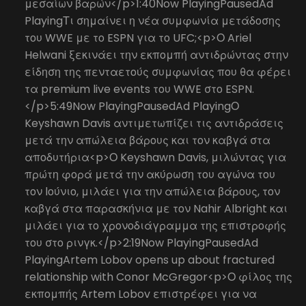
μεσαίων βαρών</p>1:40Now PlayingPausedAd
PlayingΤι σημαίνει η νέα συμφωνία μετάδοσης
του WWE με το ESPN για το UFC;<p>Ο Ariel
Helwani ξεκινάει την εκπομπή αντιδρώντας στην
είδηση της πενταετούς συμφωνίας που θα φέρει
τα premium live events του WWE στο ESPN.
</p>5:49Now PlayingPausedAd PlayingΟ
Keyshawn Davis αντιμετωπίζει τις αντιδράσεις
μετά την απώλεια βάρους και τον καβγά στα
αποδυτήρια<p>Ο Keyshawn Davis, μιλώντας για
πρώτη φορά μετά την ακύρωση του αγώνα του
τον Ιούνιο, μιλάει για την απώλεια βάρους, τον
καβγά στα παρασκήνια με τον Nahir Albright και
μιλάει για το χρονοδιάγραμμα της επιστροφής
του στο ρινγκ.</p>2:19Now PlayingPausedAd
PlayingArtem Lobov opens up about fractured
relationship with Conor McGregor<p>Ο φίλος της
εκπομπής Artem Lobov επιστρέφει για να