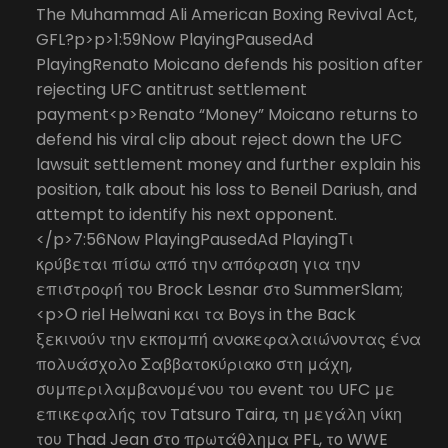
The Muhammad Ali American Boxing Revival Act,
GFL?p>p>1:59Now PlayingPausedAd
PlayingRenato Moicano defends his position after
rejecting UFC antitrust settlement
payment<p>Renato “Money” Moicano returns to
defend his viral clip about reject down the UFC
lawsuit settlement money and further explain his
position, talk about his loss to Beneil Dariush, and
attempt to identify his next opponent.
</p>7:56Now PlayingPausedAd PlayingΤι
κρύβεται πίσω από την απόφαση για την
επιστροφή του Brock Lesnar στο SummerSlam;
<p>Ο riel Helwani και τα Boys in the Back
ξεκινούν την εκπομπή ανακεφαλαιώνοντας ένα
πολυάσχολο Σαββατοκύριακο στη μάχη,
συμπεριλαμβανομένου του event του UFC με
επικεφαλής τον Tatsuro Taira, τη μεγάλη νίκη
του Thad Jean στο πρωτάθλημα PFL, το WWE