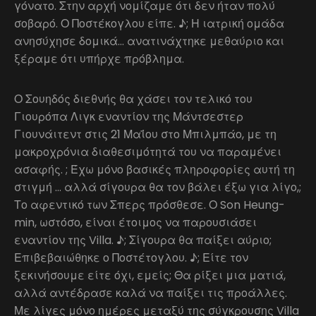
γόνατο. Στην αρχή νομίζαμε ότι δεν ήταν πολύ
σοβαρό. Ο Ποστέκογλου είπε. ♪; Η ιατρική ομάδα
ανησύχησε δομικά… ανατινάχτηκε μεθαύριο και
ξέραμε ότι υπήρχε πρόβλημα.
Ο Σουηδός διεθνής θα χάσει τον τελικό του
Γιουρόπα Λιγκ εναντίον της Μάντσεστερ
Γιουνάιτεντ στις 21 Μαΐου στο Μπιλμπάο, με τη
μακροχρόνια διαθεσιμότητά του να παραμένει
ασαφής. ; Έχω μόνο βασικές πληροφορίες αυτή τη
στιγμή … αλλά σίγουρα θα τον βάλει έξω για λίγο,;
Το αφεντικό των Σπερς πρόσθεσε. Ο Son Heung-
min, ωστόσο, είναι έτοιμος να παρουσιάσει
εναντίον της Villa. ♪; Σίγουρα θα παίξει αύριο;
Επιβεβαιώθηκε ο Ποστέτογλου. ♪; Είτε τον
ξεκινήσουμε είτε όχι, εμείς; Θα ρίξει μια ματιά,
αλλά αντέδρασε καλά να παίξει τις προάλλες.
Με λίγες μόνο ημέρες μεταξύ της σύγκρουσης Villa