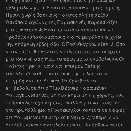
εποχή που είχαμε ένα ξόρκι τριών ή τεσσάρων
εβδομάδων με το δυνατότερο line-up μας… εμείς;
Ήμουν χωρίς βασικούς παίκτες όλη τη σεζόν.
Ωστόσο, ο αγώνας της Παρασκευής παρουσιάζει
μια ευκαιρία. ♪; Είναι ευκαιρία για αυτούς να
προβάλουν το όνομά τους για το μεγάλο παιχνίδι
την επόμενη εβδομάδα; Ο Ποστέκογλου είπε. ♪; Όσο
κι αν εσείς; θα θέλατε να σκεφτείτε ότι υπάρχει
μια ιδανική αρχή-up, τα πράγματα συμβαίνουν. Οι
παίκτες πρέπει να είναι έτοιμοι. Επίσης
απέκλεισε κάθε επιστροφή της τελευταίας
στιγμής για τον Λούκας Μπέργκβαλ και
επιβεβαίωσε ότι ο Τίμο Βέρνερ παραμένει
παραγκωνισμένος με ένα θέμα με τις χορδές. Ενώ
οι Spurs δεν έχουν μείνει πολλά για να παίξουν
στο πρωτάθλημα, ο Ποστέκογλου κατέστησε σαφές
ότι παραμένει εσωτερικό κίνητρο. ♪; Μπορείς να
διαλέξεις και να διαλέξεις πότε θα έρθουν αυτές