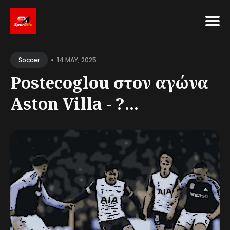
Search
•
for
14 MAY, 2025
Soccer
Blog
Postecoglou στον αγώνα
Aston Villa - ?...