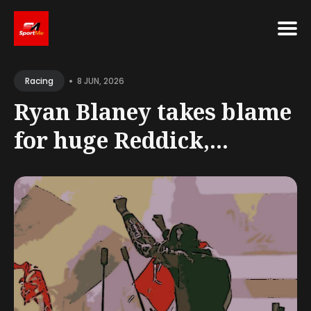
Search
•
for
8 JUN, 2026
Racing
Blog
Ryan Blaney takes blame
for huge Reddick,...