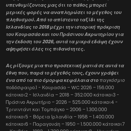
υπενθυμίζοντας μας ότι το πάθος μπορεί
μερικές φορές να αναπληρώσει το μέγεθος του
πληθυσμού. Από το απίστευτο ταξίδι της
Ισλανδίας το 2018 μέχρι την ιστορική πρόκριση
του Κουρασάο και του Πράσινου Ακρωτηρίου για
την έκδοση του 2026, αυτά τα μικρά εδάφη έχουν
αψηφήσει όλες τις πιθανότητες.
Ας ρίξουμε μια πιο προσεκτική ματιά σε αυτά τα
έθνη που, παρά το μέγεθός τους, έχουν γράψει
ένα από τα πιο όμορφα κεφάλαια στο
παγκόσμιο
ποδόσφαιρο.1 - Κουρασάο – WC 2026 – 156.000
κάτοικοι2 - Ισλανδία – 2018 – 352.000 κάτοικοι3 -
Πράσινο Ακρωτήριο – 2026 – 525.000 κάτοικοι4 -
Τρινιντάντ και Τομπάγκο – 2006 – 1.300.000
κάτοικοι5 - Βόρεια Ιρλανδία – 1958 – 1.400.000
κάτοικοι6 - Παραγουάη – 1950 – 1.500.000 κάτοικοι7