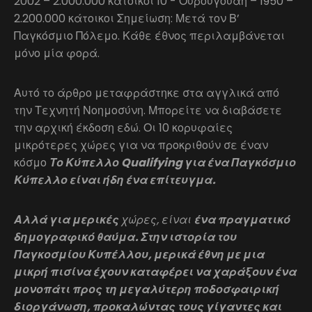
2002 – 2.000.000 κάτοικοι 10 - Ουρουγουάη – 1950 –
2.200.000 κάτοικοι Σημείωση: Μετά τον Β’
Παγκόσμιο Πόλεμο. Κάθε έθνος περιλαμβάνεται
μόνο μία φορά.
Αυτό το άρθρο μεταφράστηκε στα αγγλικά από
την Τεχνητή Νοημοσύνη. Μπορείτε να διαβάσετε
την αρχική έκδοση εδώ. Οι 10 κορυφαίες
μικρότερες χώρες για να προκριθούν σε έναν
κόσμο
Το Κύπελλο Qualifying για ένα Παγκόσμιο
Κύπελλο είναι ήδη ένα επίτευγμα.
Αλλά για μερικές
χώρες, είναι
ένα πραγματικό
δημογραφικό θαύμα. Στην ιστορία του
Παγκοσμίου Κυπέλλου, μερικά έθνη με μια
μικρή πισίνα έχουν καταφέρει να χαράξουν ένα
μονοπάτι προς τη μεγαλύτερη ποδοσφαιρική
διοργάνωση, προκαλώντας τους γίγαντες και