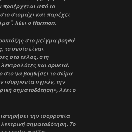
 προέρχεται από το
στο στομάχι και παρέχει
μα", λέει ο Harmon.
υκτόζης στο μείγμα βοηθά
 το οποίο είναι
ες στο τέλος, στη
ηλεκτρολύτες και ορυκτά.
ο στο να βοηθήσει το σώμα
ην ισορροπία υγρών, την
τρική σηματοδότηση», λέει ο
διατηρήσει την ισορροπία
 ηλεκτρική σηματοδότηση. Το