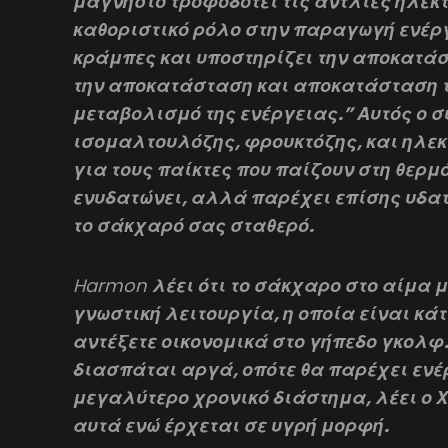
μαγνήσιο τροφοδοτεί τις αντλίες ηλεκ
καθοριστικό ρόλο στην παραγωγή ενέργε
κράμπες και υποστηρίζει την αποκατά
την αποκατάσταση και αποκατάσταση τ
μεταβολισμό της ενέργειας.” Αυτός ο 
ισομαλτουλόζης, φρουκτόζης, και ηλε
για τους παίκτες που παίζουν στη θερμό
ενυδατώνει, αλλά παρέχει επίσης υδα
το σάκχαρό σας σταθερό.
Harmon
λέει ότι το σάκχαρο στο αίμα 
γνωστική λειτουργία, η οποία είναι κάτ
αντέξετε οικονομικά στο γήπεδο γκολφ
διασπάται αργά, οπότε θα παρέχει ενέ
μεγαλύτερο χρονικό διάστημα, λέει ο Χ
αυτά ενώ έρχεται σε υγρή μορφή.