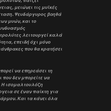
τρολυτών, παίζει
ιας, μειώνει τις μυϊκές
σταση. Ψευδάργυρος βοηθά
ων μυών, και το
συνδυασμός
κτρολύτες λειτουργεί καλά
τητα, επειδή όχι μόνο
τάνθρακες που θα κρατήσει
μπορεί να επηρεάσει τη
ι που δεν μπορείτε να
. Η ισομαλτουλόζη
ργεια σε έναν παίκτη για
άρμον. Και τα κάνει όλα