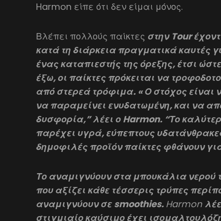
Harmon είπε ότι δεν είμαι μόνος.
Βλέπει πολλούς παίκτες
στην Tour έχον
κατά τη διάρκεια πραγματικά καυτές γύ
ένας καταπιεστής της όρεξης, έτσι ώστε
έξω, οι παίκτες πρόκειται να τροφοδοτ
από στερεά τρόφιμα. « Ο στόχος είναι ν
να παραμείνει ενυδατωμένη, και να απ
δυσφορία,” λέει ο Harmon. “Το καλύτε
παρέχει υγρά, εύπεπτους υδατάνθρακες
δημοφιλές προϊόν παίκτες φθάνουν για
Το αναμιγνύουν στα μπουκάλια νερού τ
που αξίζει κάθε τέσσερις τρύπες περίπο
αναμιγνύουν σε smoothies.
Harmon
λέε
στιγμιαίο καύσιμο έχει ισομαλτουλόζη