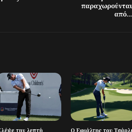
παραχωρούνται
από...
Κλέψε την λεπτή
Ο Εφιάλτης του Τσάρλ