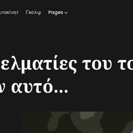
υτοκίνητ
Γκολφ
Pages
ch
ελματίες του τ
 αυτό...