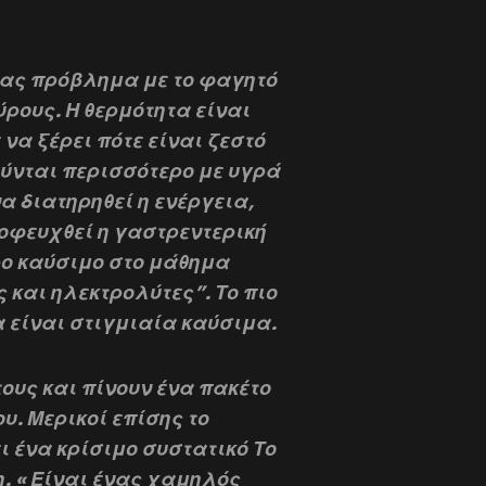
τας πρόβλημα με το φαγητό
ρους. Η θερμότητα είναι
 να ξέρει πότε είναι ζεστό
ούνται περισσότερο με υγρά
α διατηρηθεί η ενέργεια,
οφευχθεί η γαστρεντερική
ρο καύσιμο στο μάθημα
 και ηλεκτρολύτες”. Το πιο
 είναι στιγμιαία καύσιμα.
ους και πίνουν ένα πακέτο
υ. Μερικοί επίσης το
ι ένα κρίσιμο συστατικό Το
. « Είναι ένας χαμηλός