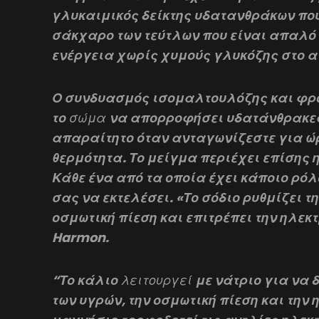
γλυκαιμικός δείκτης υδατανθράκων που
σάκχαρο των τεύτλων που είναι απαλό 
ενέργεια χωρίς χυμούς γλυκόζης στο αί
Ο συνδυασμός ισομαλτουλόζης και φρο
το
σώμα
να απορροφήσει υδατάνθρακες,
απαραίτητο όταν ανταγωνίζεστε για ώρ
θερμότητα. Το μείγμα περιέχει επίσης 
Κάθε ένα από τα οποία έχει κάποιο ρόλ
σας να εκτελέσει. «Το σόδιο ρυθμίζει τ
οσμωτική πίεση και επιτρέπει την ηλεκ
Harmon.
“Το κάλιο
λειτουργεί
με νάτριο για να 
των υγρών, την οσμωτική πίεση και την