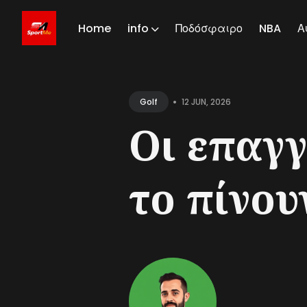
Home
info
Ποδόσφαιρο
NBA
Α
Sear
for
•
12 JUN, 2026
Golf
Blog
Οι επαγγ
το πίνουν