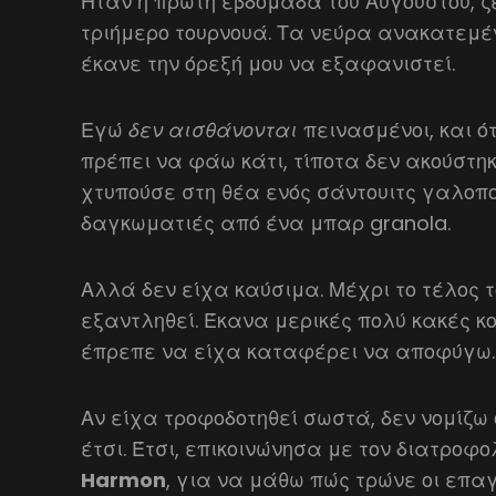
Ήταν η πρώτη εβδομάδα του Αυγούστου, ζε
τριήμερο τουρνουά. Τα νεύρα ανακατεμέν
έκανε την όρεξή μου να εξαφανιστεί.
Εγώ
δεν αισθάνονται
πεινασμένοι, και ό
πρέπει να φάω κάτι, τίποτα δεν ακούστηκ
χτυπούσε στη θέα ενός σάντουιτς γαλοπ
δαγκωματιές από ένα μπαρ granola.
Αλλά δεν είχα καύσιμα. Μέχρι το τέλος τ
εξαντληθεί. Έκανα μερικές πολύ κακές κο
έπρεπε να είχα καταφέρει να αποφύγω.
Αν είχα τροφοδοτηθεί σωστά, δεν νομίζω 
έτσι. Έτσι, επικοινώνησα με τον διατροφο
Harmon
, για να μάθω πώς τρώνε οι επα