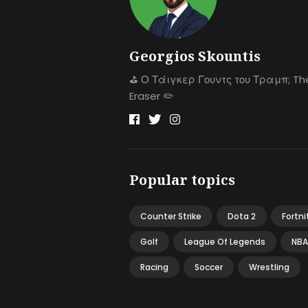
Georgios Skountis
⛳️ Ο Τάιγκερ Γουντς του Τραμπ; Th
Eraser ✏️
Popular topics
Counter Strike
Dota 2
Fortni
Golf
League Of Legends
NBA
Racing
Soccer
Wrestling