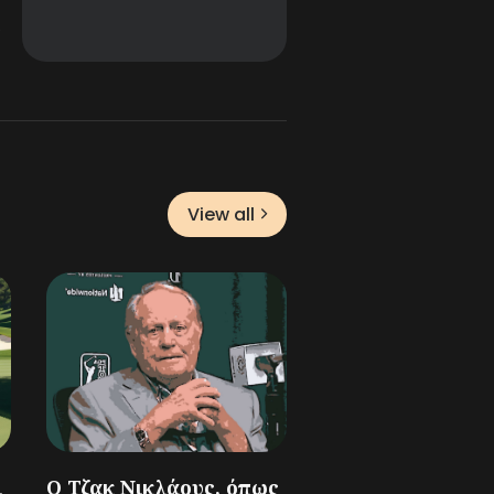
View all
ι
Ο Τζακ Νικλάους, όπως