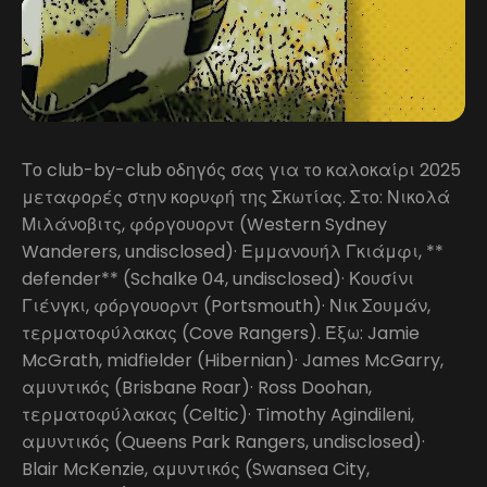
Το club-by-club οδηγός σας για το καλοκαίρι 2025
μεταφορές στην κορυφή της Σκωτίας. Στο: Νικολά
Μιλάνοβιτς, φόργουορντ (Western Sydney
Wanderers, undisclosed)· Εμμανουήλ Γκιάμφι, **
defender** (Schalke 04, undisclosed)· Κουσίνι
Γιένγκι, φόργουορντ (Portsmouth)· Νικ Σουμάν,
τερματοφύλακας (Cove Rangers). Έξω: Jamie
McGrath, midfielder (Hibernian)· James McGarry,
αμυντικός (Brisbane Roar)· Ross Doohan,
τερματοφύλακας (Celtic)· Timothy Agindileni,
αμυντικός (Queens Park Rangers, undisclosed)·
Blair McKenzie, αμυντικός (Swansea City,