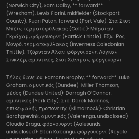
(Norwich City), Sam Dalby, ** forward**
(Wrexham), Lewis Fiorini, midfielder (Stockport
County), Ruari Paton, forward (Port Vale). Στο: Σκοτ
Μπέιν, τερματοφύλακας (Celtic)· Μπράιαν
Γκράχαμ, φόργουορντ (Partick Thittle). Έξω: Ρος
Μονρό, τερματοφύλακας (Inverness Caledonian
Thittle), Τζόρνταν Άλαν, φόργουορντ, Λόγκαν
Σινκλέρ, αμυντικός, Σκοτ Χάνιμαν, φόργουορντ.
Τέλος δανείου: Eamonn Brophy, ** forward**· Luke
Graham, αμυντικός (Dundee)· Miller Thomson,
μέσος (Dundee United)· Darragh O’Connor,
αμυντικός (York City). Στο: Derek McInnes,
επικεφαλής προπονητής (Kilmarnock)· Christian
Borchgrevink, αμυντικός (Valerenga, undisclosed)·
Claudio Braga, φόργουορντ (Aalesunds,
undisclosed)· Elton Kabangu, φόργουορντ (Royale