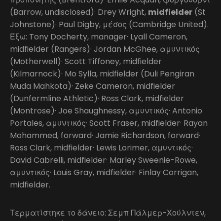
(Barrow, undisclosed)· Drey Wright,
midfielder
(St
Johnstone)· Paul Digby, μέσος (Cambridge United).
Έξω: Tony Docherty, manager· Lyall Cameron,
midfielder (Rangers)· Jordan McGhee, αμυντικός
(Motherwell)· Scott Tiffoney, midfielder
(Kilmarnock)· Mo Sylla, midfielder (Duli Pengiran
Muda Mahkota)· Zeke Cameron, midfielder
(Dunfermline Athletic)· Ross Clark, midfielder
(Montrose)· Joe Shaughnessy, αμυντικός· Antonio
Portales, αμυντικός· Scott Fraser, midfielder· Rayan
Mohammed, forward· Jamie Richardson, forward·
Ross Clark, midfielder· Lewis Lorimer, αμυντικός·
David Cabrelli, midfielder· Marley Sweenie-Rowe,
αμυντικός· Louis Gray, midfielder· Finlay Corrigan,
midfielder.
Τερματίστηκε το δάνειο: Σεμπ Πάλμερ-Χούλντεν,