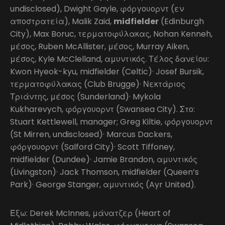
undisclosed), Dwight Gayle, φόργουορντ (εν
αποστρατεία), Malik Zaid,
midfielder
(Edinburgh
City), Max Boruc, τερματοφύλακας, Nohan Kenneh,
μέσος, Ruben McAllister, μέσος, Murray Aiken,
μέσος, Kyle McClelland, αμυντικός. Τέλος δανείου:
Kwon Hyeok-kyu, midfielder (Celtic)· Josef Bursik,
τερματοφύλακας (Club Brugge)· Νεκτάριος
Τριάντης, μέσος (Sunderland)· Mykola
Kukharevych, φόργουορντ (Swansea City). Στο:
Stuart Kettlewell, manager; Greg Kiltie, φόργουορντ
(St Mirren, undisclosed)· Marcus Dackers,
φόργουορντ (Salford City)· Scott Tiffoney,
midfielder (Dundee)· Jamie Brandon, αμυντικός
(Livingston)· Jack Thomson, midfielder (Queen’s
Park)· George Stanger, αμυντικός (Ayr United).
Έξω: Derek McInnes, μάνατζερ (Heart of