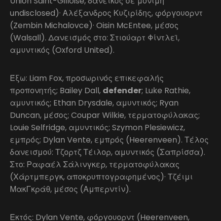
Union Saint-Gilloise, δανεικός σε μόνιμη
undisclosed)· Αλέξανδρος Κυζιρίδης, φόργουορντ
(Zembin Michalovce)· Oisin McEntee, μέσος
(Walsall). Δανεισμός στο: Στιούαρτ Φίντλεϊ,
αμυντικός (Oxford United).
Έξω: Liam Fox, προσωρινός επικεφαλής
προπονητής; Bailey Dall,
defender
; Luke Rathie,
αμυντικός; Ethan Drysdale, αμυντικός; Ryan
Duncan, μέσος; Coupar Wilkie, τερματοφύλακας;
Louie Selfridge, αμυντικός; Szymon Plesiewicz,
εμπρός; Dylan Vente, εμπρός (Heerenveen). Τέλος
δανεισμού: Τζορτζ Τέιλορ, αμυντικός (Σαπρίσσα).
Στο: Ραφαέλ Σάλινγκερ, τερματοφύλακας
(Χάρτμπεργκ, αποκρυπτογραφημένος)· Τζέιμι
ΜακΓκράθ, μέσος (Αμπερντίν).
Εκτός: Dylan Vente, φόργουορντ (Heerenveen,