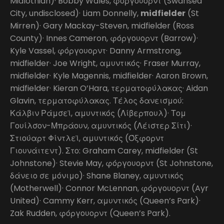
Midlothian)· Bobby Wales, φόργουορντ (Swansea
City, undisclosed)· Liam Donnelly,
midfielder
(St
Mirren)· Gary Mackay-Steven, midfielder (Ross
County)· Innes Cameron, φόργουορντ (Barrow)·
Kyle Vassel, φόργουορντ· Danny Armstrong,
midfielder· Joe Wright, αμυντικός· Fraser Murray,
midfielder· Kyle Magennis, midfielder· Aaron Brown,
midfielder· Kieran O’Hara, τερματοφύλακας· Aidan
Glavin, τερματοφύλακας. Τέλος δανεισμού:
Κάλβιν Ράμσεϊ, αμυντικός (Λίβερπουλ)· Τομ
Γουίλσον-Μπράουν, αμυντικός (Λέιστερ Σίτι)·
Στιούαρτ Φίντλεϊ, αμυντικός (Όξφορντ
Γιουνάιτεντ). Στο: Graham Carey, midfielder (St
Johnstone)· Stevie May, φόργουορντ (St Johnstone,
δάνειο σε μόνιμο)· Shane Blaney, αμυντικός
(Motherwell)· Connor McLennan, φόργουορντ (Ayr
United)· Cammy Kerr, αμυντικός (Queen’s Park)·
Zak Rudden, φόργουορντ (Queen’s Park).