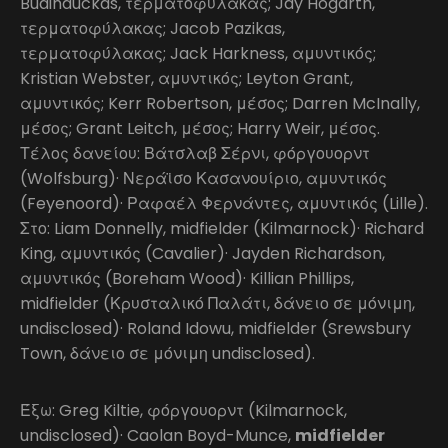
Budinauckas, τερματοφύλακας; Jay Hogarth,
τερματοφύλακας; Jacob Pazikas,
τερματοφύλακας; Jack Harkness, αμυντικός;
Kristian Webster, αμυντικός; Leyton Grant,
αμυντικός; Kerr Robertson, μέσος; Darren McInally,
μέσος; Grant Leitch, μέσος; Harry Weir, μέσος.
Τέλος δανείου: Βάτσλαβ Σέρνι, φόργουορντ
(Wolfsburg)· Νεράϊσο Κασανουίριο, αμυντικός
(Feyenoord)· Ραφαέλ Φερνάντες, αμυντικός (Lille).
Στο: Liam Donnelly, midfielder (Kilmarnock)· Richard
King, αμυντικός (Cavalier)· Jayden Richardson,
αμυντικός (Boreham Wood)· Killian Phillips,
midfielder (Κρυσταλικό Παλάτι, δάνειο σε μόνιμη,
undisclosed)· Roland Idowu, midfielder (Srewsbury
Town, δάνειο σε μόνιμη undisclosed).
Έξω: Greg Kiltie, φόργουορντ (Kilmarnock,
undisclosed)· Caolan Boyd-Munce,
midfielder