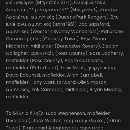
φόργουορντ (Μπρίστολ Σίτι), Ολουβάζεουν
Αντεούμι, ** μιντφιλντέρ** (Μπέρνλεϊ), Ζιγιάντ
Λαρκέτσε, αμυντικός (Queens Park Rangers). Στο:
Iurie Iovu, αμυντικός (Istra 1961)· Zac Sapsford,
αμυντικός (Western Sydney Wanderers)· Panutche
Camara, μέσος (Crawley Town). Έξω: Glenn
Middleton, midfielder (Doncaster Rovers), Declan
Gallagher, αμυντικός (Ross County), Ross Docherty,
midfielder (Ross County), Adam Carnwath,
midfielder (Peterhead), Louis Moult, φόργουορντ,
David Babunski, midfielder, Allan Campbell,
midfielder, Tony Watt, forward; Olie Simpson,
αμυντικός; Zek Cameron, midfielder; Bryan Mwangi,
midfielder.
Το δάνειο έληξε: Luca Stephenson, midfielder
(Liverpool), Jack Walton, τερματοφύλακας (Luton
Town), Emmanuel Adegboyega, αμυντικός