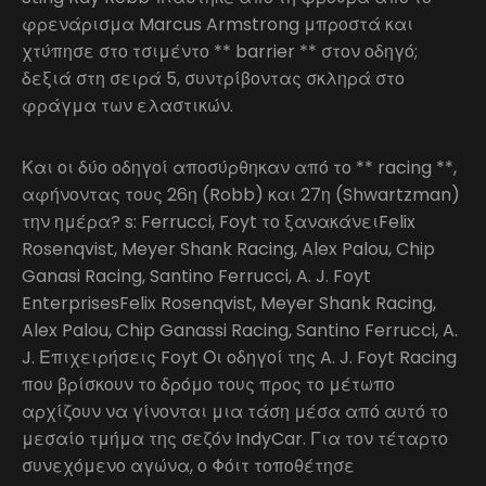
φρενάρισμα Marcus Armstrong μπροστά και
χτύπησε στο τσιμέντο ** barrier ** στον οδηγό;
δεξιά στη σειρά 5, συντρίβοντας σκληρά στο
φράγμα των ελαστικών.
Και οι δύο οδηγοί αποσύρθηκαν από το ** racing **,
αφήνοντας τους 26η (Robb) και 27η (Shwartzman)
την ημέρα? s: Ferrucci, Foyt το ξανακάνειFelix
Rosenqvist, Meyer Shank Racing, Alex Palou, Chip
Ganasi Racing, Santino Ferrucci, A. J. Foyt
EnterprisesFelix Rosenqvist, Meyer Shank Racing,
Alex Palou, Chip Ganassi Racing, Santino Ferrucci, A.
J. Επιχειρήσεις Foyt Οι οδηγοί της A. J. Foyt Racing
που βρίσκουν το δρόμο τους προς το μέτωπο
αρχίζουν να γίνονται μια τάση μέσα από αυτό το
μεσαίο τμήμα της σεζόν IndyCar. Για τον τέταρτο
συνεχόμενο αγώνα, ο Φόιτ τοποθέτησε