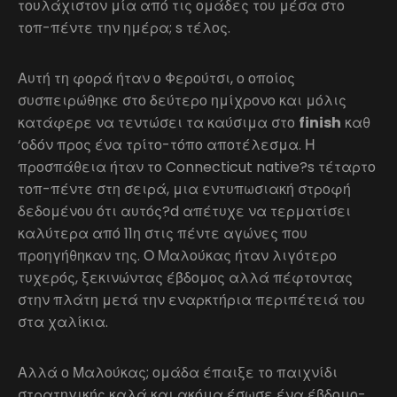
τουλάχιστον μία από τις ομάδες του μέσα στο
τοπ-πέντε την ημέρα; s τέλος.
Αυτή τη φορά ήταν ο Φερούτσι, ο οποίος
συσπειρώθηκε στο δεύτερο ημίχρονο και μόλις
κατάφερε να τεντώσει τα καύσιμα στο
finish
καθ
‘οδόν προς ένα τρίτο-τόπο αποτέλεσμα. Η
προσπάθεια ήταν το Connecticut native?s τέταρτο
τοπ-πέντε στη σειρά, μια εντυπωσιακή στροφή
δεδομένου ότι αυτός?d απέτυχε να τερματίσει
καλύτερα από 11η στις πέντε αγώνες που
προηγήθηκαν της. Ο Μαλούκας ήταν λιγότερο
τυχερός, ξεκινώντας έβδομος αλλά πέφτοντας
στην πλάτη μετά την εναρκτήρια περιπέτειά του
στα χαλίκια.
Αλλά ο Μαλούκας; ομάδα έπαιξε το παιχνίδι
στρατηγικής καλά και ακόμα έσωσε ένα έβδομο-