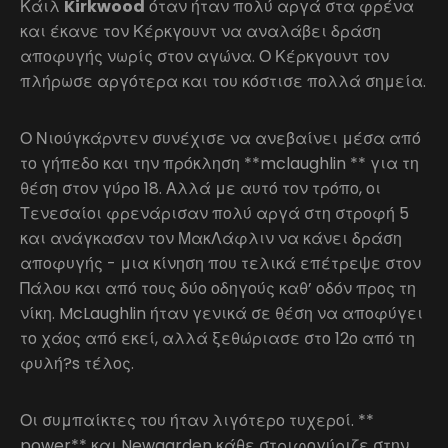
Κάιλ
Kirkwood
όταν ήταν πολύ αργά στα φρένα
και έκανε τον Κέρκγουντ να αναλάβει δράση
αποφυγής νωρίς στον αγώνα. Ο Κέρκγουντ τον
πλήρωσε αργότερα και του κόστισε πολλά σημεία.
Ο Νιούγκάρντεν συνέχισε να ανεβαίνει μέσα από
το γήπεδο και την πρόκληση **mclaughlin ** για τη
θέση στον γύρο 18. Αλλά με αυτό τον τρόπο, οι
Τενεσαίοι φρενάρισαν πολύ αργά στη στροφή 5
και ανάγκασαν τον ΜακΛάφλιν να κάνει δράση
αποφυγής - μια κίνηση που τελικά επέτρεψε στον
Πάλου και από τους δύο οδηγούς καθ’ οδόν προς τη
νίκη. McLaughlin ήταν γενικά σε θέση να αποφύγει
το χάος από εκεί, αλλά ξεθώριασε στο 12ο από τη
φυλή?s τέλος.
Οι συμπαίκτες του ήταν λιγότερο τυχεροί. **
power** και Newgarden κάθε στριφογύριζε στην