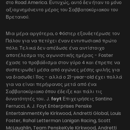
στο Road America. Ευτυχώς, αυτό δεν ήταν το μόνο
αξιομνημόνευτο μέρος του Σαββατοκύριακου του
Βρετανού.
Μια μέρα αργότερα, ο Φόστερ εξουδετέρωσε τον
Πάλου για να πετύχει έναν εντυπωσιακό πρώτο
πόλο. Τελικά δεν απέδωσε ένα αντίστοιχο
αποτέλεσμα της αγωνιστικής ημέρας - Foster
έχασε το προβάδισμα στον γύρο 4 και έπρεπε να
συσπειρωθεί μέσα από αγώνες μέσης φυλής για
να διασωθεί 11ος - αλλά ο 21-year-old έχει πολλά
για να είναι περήφανος μετά από ένα
Σαββατοκύριακο όπου έδειξε και πάλι τις
δυνατότητές του.. J.
foyt
Επιχειρήσεις Santino
Ferrucci, A. J. Foyt Enterprises Penske
EntertainmentKyle Kirkwood, Andretti Global, Louis
Foster, Rahal Letterman Lanigan Racing, Scott
McLaughlin, Team PenskeKyle Kirkwood, Andretti