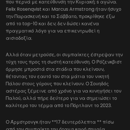
που περνά με κατεύθυνση την Κυριακή; s αγώνα.
Felix Rosenqvist και Marcus Armstrong ήταν ήσυχο
την Παρασκευή και το Σάββατο, προκρίθηκε έξω
από το top-10 και δεν; δεν δώσει κανένα
πραγματικό λόγο για να επικεντρωθεί η
αισιοδοξία.
Αλλά όταν μετρούσε, οι συμπαίκτες έστρεψαν την
τύχη τους προς τη σωστή κατεύθυνση. Ο Ρόζενκβιστ
όρμησε μπροστά στα στάδια που κλείνουν,
θέτοντας τον εαυτό του στα μάτια του νικητή
Πάλου στους γύρους που κλείνουν. Ο Σουηδός
αστέρας ξέμεινε από χρόνο για να κυνηγήσει τον
Παλού, αλλά πήρε δεύτερο για να σημειώσει το
καλύτερο του τέρμα από το Πόρτλαντ το 2023.
Ο Άρμστρονγκ ήταν **17 δευτερόλεπτα ** πίσω
από τον συμπαίκτη του όταν η καρό σημαία