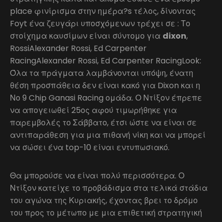
place φινίρισμα στην ημέρα?s τέλος, δίνοντας
Foyt ένα ζευγάρι υποσχόμενων τρέχει σε : Το
στοίχημα καυσίμων είναι σύντομο για
dixon
,
RossiAlexander Rossi, Ed Carpenter
RacingAlexander Rossi, Ed Carpenter RacingLook:
Όλα τα πράγματα λαμβάνονται υπόψη, ένατη
θέση προσπάθεια δεν είναι κακό για Dixon και η
Νο 9 Chip Ganasi Racing ομάδα. Ο Ντίξον έπρεπε
να απογειωθεί 25ος αφού τιμωρήθηκε για
παρεμβολές το Σάββατο, έτσι ώστε να είναι σε
αντιπαράθεση για μια πιθανή νίκη και να μπορεί
να σώσει ένα top-10 είναι εντυπωσιακό.
Θα μπορούσε να είναι πολύ περισσότερα. Ο
Ντίξον κατείχε το προβάδισμα στα τελικά στάδια
του αγώνα της Κυριακής, έχοντας βρει το δρόμο
του προς το μέτωπο με μια επιθετική στρατηγική