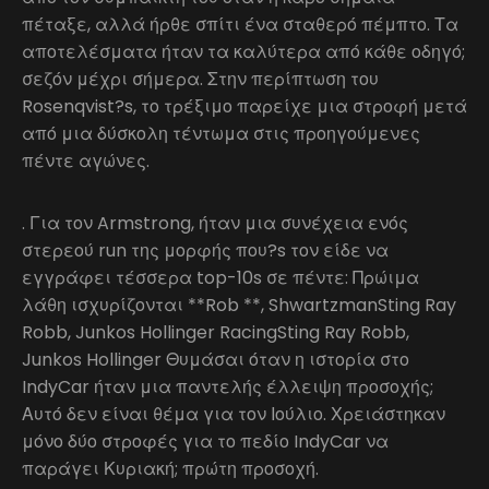
πέταξε, αλλά ήρθε σπίτι ένα σταθερό πέμπτο. Τα
αποτελέσματα ήταν τα καλύτερα από κάθε οδηγό;
σεζόν μέχρι σήμερα. Στην περίπτωση του
Rosenqvist?s, το τρέξιμο παρείχε μια στροφή μετά
από μια δύσκολη τέντωμα στις προηγούμενες
πέντε αγώνες.
. Για τον Armstrong, ήταν μια συνέχεια ενός
στερεού run της μορφής που?s τον είδε να
εγγράφει τέσσερα top-10s σε πέντε: Πρώιμα
λάθη ισχυρίζονται **Rob **, ShwartzmanSting Ray
Robb, Junkos Hollinger RacingSting Ray Robb,
Junkos Hollinger Θυμάσαι όταν η ιστορία στο
IndyCar ήταν μια παντελής έλλειψη προσοχής;
Αυτό δεν είναι θέμα για τον Ιούλιο. Χρειάστηκαν
μόνο δύο στροφές για το πεδίο IndyCar να
παράγει Κυριακή; πρώτη προσοχή.