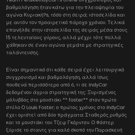
βαθμολόγηση ήταν κάτω για την πλειοψηφία του
αγώνα Κυριακή?s, τόσο στη σειρά; ιστοσελίδα και
με αυτόν τον προαιρετικό πάροχο χρόνου. Τελικά
επανήλθε στην ιστοσελίδα της σειράς μέσα στους
15 τελευταίους γύρους, αλλά μέχρι τότε πολλά
χάθηκαν σε έναν αγώνα γεμάτο με στρατηγικές
ταλάντευσης.
Είναι σημαντικό ότι κάθε σειρά έχει λειτουργικό
συγχρονισμό και βαθμολόγηση, αλλά ίσως
πουθενά περισσότερο από ό, τι σε IndyCar
δεδομένου άγρια στρατηγική της: Ξυρισμένος
μόλυβδος στο μουστάκι ** foster** στον πρώτο
στύλο Ο Louis Foster; ο πρώτος χρόνος στο IndyCar
έχει οριστεί από δύο πράγματα: Σταθερός ρυθμός
και το μουστάκι του Τζεφ Γκόρντον. Ο Φόστερ
ξύρισε το σταντς για καλό σκοπό την Παρασκευή