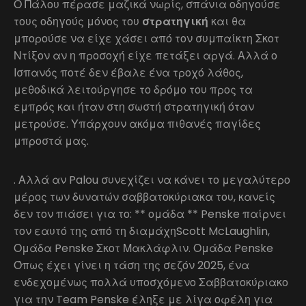
Ο Πάλου πέρασε μαζικά νωρίς, σπάνια οδηγούσε
τους οδηγούς μόνος του
στρατηγική
και θα
μπορούσε να είχε χάσει από τον συμπαίκτη Σκοτ
Ντίξον αν η προσοχή είχε πετάξει αργά. Αλλά ο
Ισπανός ποτέ δεν έβαλε ένα τροχό λάθος,
μεθοδικά λειτούργησε το δρόμο του προς τα
εμπρός και ήταν στη σωστή στρατηγική όταν
μετρούσε. Υπάρχουν ακόμα πιθανές παγίδες
μπροστά μας.
. Αλλά αν Palou συνεχίζει να κάνει το μεγαλύτερο
μέρος των δυνατών σαββατοκύριακα του, κανείς
δεν τον πιάσει για το: ** ομάδα ** Penske παίρνει
τον εαυτό της από τη διαμάχηScott McLaughlin,
Ομάδα Penske Σκοτ Μακλάφλιν. Ομάδα Penske
Όπως έχει γίνει η τάση της σεζόν 2025, ένα
ενδεχομένως πολλά υποσχόμενο Σαββατοκύριακο
για την Team Penske έληξε με λίγα οφέλη για