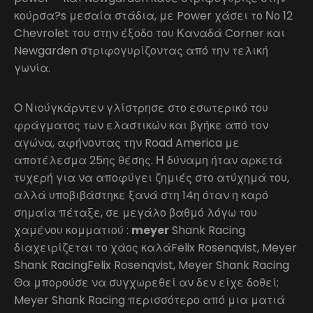
κούρσα?s μεσαία στάδια, με Power χάσει το Νο 12
Chevrolet του στην έξοδο του Καναδά Corner και
Newgarden στριφογυρίζοντας από την τελική
γωνία.
Ο Νιούγκάρντεν γλίστρησε στο εσωτερικό του
φράγματος των ελαστικών και βγήκε από τον
αγώνα, αφήνοντας την Road America με
αποτέλεσμα 25ης θέσης. Η δύναμη ήταν αρκετά
τυχερή για να αποφύγει ζημιές στο ατύχημά του,
αλλά υποβιβάστηκε ξανά στη 14η όταν η καρό
σημαία πέταξε, σε μεγάλο βαθμό λόγω του
χαμένου κομματιού :
meyer
Shank Racing
διαχειρίζεται το χάος καλάFelix Rosenqvist, Meyer
Shank RacingFelix Rosenqvist, Meyer Shank Racing
Θα μπορούσε να συγχωρεθεί αν δεν είχε δοθεί;
Meyer Shank Racing περισσότερο από μια ματιά