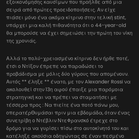
εξοικονόμησης καυσίμων που προήλθε από μια
σειρά από πρώτες προειδοποιήσεις. Αν είχε
πιάσει μόνο ένα ακόμα κίτρινο στην τελική stint,
υπάρχει μια καλή πιθανότητα ότι ο 44-year-old
θα μπορούσε να έχει σημειώσει την πρώτη του νίκη
της χρονιάς.
Αλλά το πολύ-χρειασμένο κίτρινο δεν ήρθε ποτέ,
έτσι ο Ντίξον έπρεπε να παραδώσει το
προβάδισμα με μόλις δύο γύρους που απομένουν.
Αυτός ** έληξε ** ένατο, με τον Alexander Rossi να
ακολουθεί στην 13η αφού έπαιξε μια παρόμοια
στρατηγική και να πρέπει να σταματήσει με
τέσσερα προς : Να πιείτε ένα ποτό πάνω μου,
οπερατέρΘυμάσαι πριν μια εβδομάδα, όταν ένας
συνετρίβη ο Ντέβλιν ΝτεΦρανσκό έτρεχε στο
δρόμο για να γυρίσει πίσω στο αυτοκίνητό του και
κατέληξε ακούσια οδηγώντας σε έναν πεσμένο