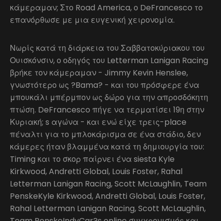
κάμεραμαν; Στο Road America, ο DeFrancesco το
επανόρθωσε με μια ευγενική χειρονομία.
Νωρίς κατά τη διάρκεια του Σαββατοκύριακου του
Ουισκόνσιν, ο οδηγός του Letterman Lanigan Racing
βρήκε τον κάμεραμαν - Jimmy Kevin Henslee,
γνωστότερο ως ?Bama? - και του πρόσφερε ένα
μπουκάλι μπέρμπον ως δώρο για την απροσδόκητη
πτώση. DeFrancesco πήγε να τερματίσει 19η στην
Κυριακή; s αγώνα - και ενώ είχε τρεις-place
πέναλτι για το μπλοκάρισμα σε ένα στάδιο, δεν
κάμερες ήταν βλαμμένα κατά τη δημιουργία του:
Timing και το σκορ παίρνει ένα siesta Kyle
Kirkwood, Andretti Global, Louis Foster, Rahal
Letterman Lanigan Racing, Scott McLaughlin, Team
PenskeKyle Kirkwood, Andretti Global, Louis Foster,
Rahal Letterman Lanigan Racing, Scott McLaughlin,
Team PenskeIndyCar?s online συγχρονισμός και