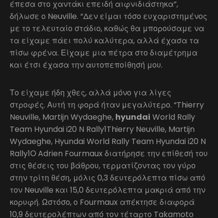
έπεσα στο χαντάκι επειδή αιφνιδιάστηκα”,
δήλωσε ο Neuville. “Δεν είμαι τόσο ευχαριστημένος
με το τελευταίο στάδιο, καθώς θα μπορούσαμε να
τα είχαμε πάει πολύ καλύτερα, αλλά έχασα τα
πίσω φρένα. Είχαμε μια πέτρα στο διαμέτρημα
και έτσι έχασα την αυτοπεποίθησή μου.
Το είχαμε ήδη χθες, αλλά μόνο για λίγες
στροφές. Αυτή τη φορά ήταν μεγαλύτερο. “Thierry
Neuville, Martijn Wydaeghe,
hyundai
World Rally
Team Hyundai i20 N Rally1Thierry Neuville, Martijn
Wydaeghe, Hyundai World Rally Team Hyundai i20 N
Rally1Ο Adrien Fourmaux διατήρησε την επίθεσή του
στις θέσεις του βάθρου, τερματίζοντας τον γύρο
στην τρίτη θέση, μόλις 0,3 δευτερόλεπτα πίσω από
τον Neuville και 15,0 δευτερόλεπτα μακριά από την
κορυφή. Ωστόσο, ο Fourmaux απέκτησε διαφορά
10,9 δευτερολέπτων από τον τέταρτο Takamoto