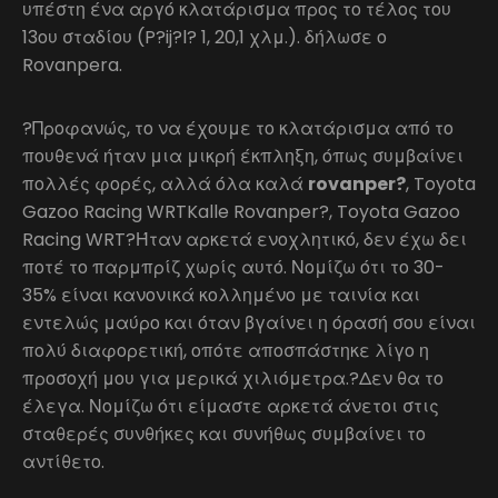
υπέστη ένα αργό κλατάρισμα προς το τέλος του
13ου σταδίου (P?ij?l? 1, 20,1 χλμ.). δήλωσε ο
Rovanpera.
?Προφανώς, το να έχουμε το κλατάρισμα από το
πουθενά ήταν μια μικρή έκπληξη, όπως συμβαίνει
πολλές φορές, αλλά όλα καλά
rovanper?
, Toyota
Gazoo Racing WRTKalle Rovanper?, Toyota Gazoo
Racing WRT?Ήταν αρκετά ενοχλητικό, δεν έχω δει
ποτέ το παρμπρίζ χωρίς αυτό. Νομίζω ότι το 30-
35% είναι κανονικά κολλημένο με ταινία και
εντελώς μαύρο και όταν βγαίνει η όρασή σου είναι
πολύ διαφορετική, οπότε αποσπάστηκε λίγο η
προσοχή μου για μερικά χιλιόμετρα.?Δεν θα το
έλεγα. Νομίζω ότι είμαστε αρκετά άνετοι στις
σταθερές συνθήκες και συνήθως συμβαίνει το
αντίθετο.