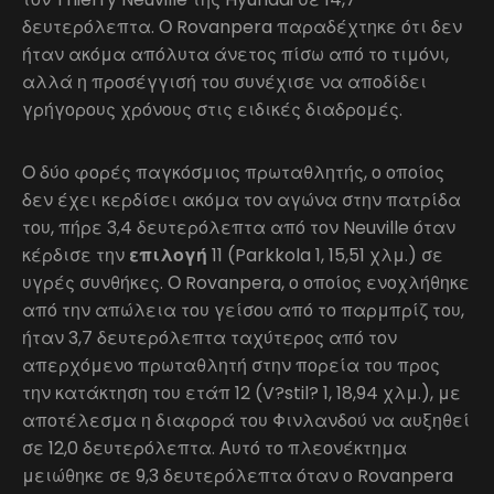
δευτερόλεπτα. Ο Rovanpera παραδέχτηκε ότι δεν
ήταν ακόμα απόλυτα άνετος πίσω από το τιμόνι,
αλλά η προσέγγισή του συνέχισε να αποδίδει
γρήγορους χρόνους στις ειδικές διαδρομές.
Ο δύο φορές παγκόσμιος πρωταθλητής, ο οποίος
δεν έχει κερδίσει ακόμα τον αγώνα στην πατρίδα
του, πήρε 3,4 δευτερόλεπτα από τον Neuville όταν
κέρδισε την
επιλογή
11 (Parkkola 1, 15,51 χλμ.) σε
υγρές συνθήκες. Ο Rovanpera, ο οποίος ενοχλήθηκε
από την απώλεια του γείσου από το παρμπρίζ του,
ήταν 3,7 δευτερόλεπτα ταχύτερος από τον
απερχόμενο πρωταθλητή στην πορεία του προς
την κατάκτηση του ετάπ 12 (V?stil? 1, 18,94 χλμ.), με
αποτέλεσμα η διαφορά του Φινλανδού να αυξηθεί
σε 12,0 δευτερόλεπτα. Αυτό το πλεονέκτημα
μειώθηκε σε 9,3 δευτερόλεπτα όταν ο Rovanpera