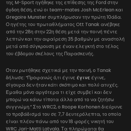
της M-Sport ηγήθηκε της επίθεσης της Ford στην
όγδοη θέση, ενώ οι team-mates Josh McErlean και
Gregoire Munster συμπλήρωσαν την πρώτη 10άδα.
Ο ηγέτης του πρωταθλήματος Ott Tanak ανέβηκε
από την 28η στην 22η θέση μετά την ποινή πέντε
λεπτών και την αφαίρεση 35 βαθμών με αναστολή
μετά από σύγκρουση με έναν ελεγκτή στο τέλος
του έβδομου σκέλους της Παρασκευής.
Όταν ρωτήθηκε σχετικά με την ποινή, ο Tanak
δήλωσε: “Προφανώς ό,τι έγινε
έγινε
έγινε,
σίγουρα δεν ήταν κάτι σκόπιμο και πολύ ατυχές.
Έμαθα μόνο αργότερα τι είχε συμβεί και δεν
μπορώ να κάνω τίποτα άλλο από το να ζητήσω
συγγνώμη.” Στο WRC2, ο Roope Korhonen διεύρυνε
το προβάδισμά του σε 7,7 δευτερόλεπτα, το οποίο
είναι πλέον πάνω από τον 18 φορές νικητή του
WRC Jari-Matti Latvala. Τα πληρώματα θα