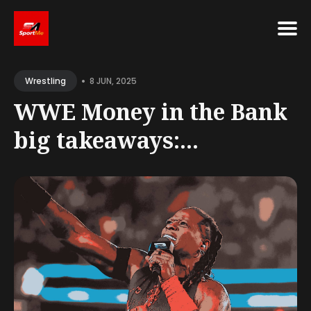
Search
•
for
8 JUN, 2025
Wrestling
Blog
WWE Money in the Bank
big takeaways:...