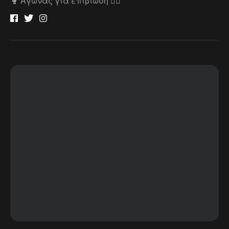
🥊 Αγώνας για επιβίωση 🤼‍♂️