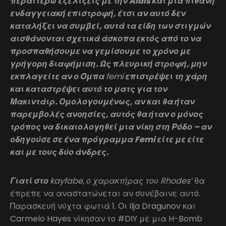
περαιτέρω εξελίξεις με την Aldis και μια πιθανή
ενδαγγειακή επιστροφή, έτσι αν αυτό δεν
καταλήξει να συμβεί, αυτά τα είδη των στιγμών
αισθάνονται σχετικά άσκοπα εκτός από το να
προσπαθήσουμε να γεμίσουμε το χρόνο με
γρήγορη διαφήμιση. Ως πλευρική στροφή, μην
εκπλαγείτε αν ο Όμπα
femi
επιστρέψει τη χάρη
και καταστρέψει αυτό το ματς για τον
Μακιντάιρ. Ομολογουμένως, αν και θα ήταν
παρεμβολές ανοησίες, αυτός θα ήταν ο μόνος
τρόπος να δικαιολογηθεί μια νίκη στη Ρόδο – αν
οδηγούσε σε ένα πρόγραμμα Femi είτε με είτε
και με τους δύο άνδρες.
Γιατί στο
kayfabe, ο χαρακτήρας του Rhodes’
θα
έπρεπε να αναστατώνεται αν συνέβαινε αυτό.
Παρασκευή νύχτα φωτιά 1. Οι Ilja Dragunov και
Carmelo Hayes νίκησαν το #DIY με μια H-Bomb