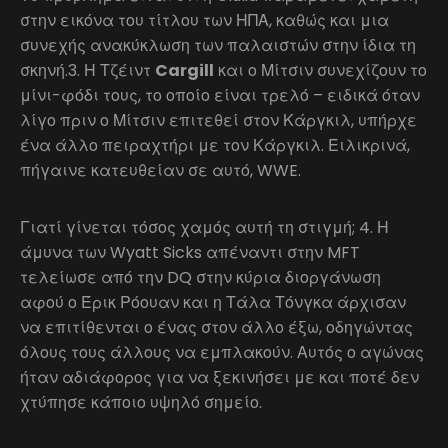
στην εικόνα του τίτλου των ΗΠΑ, καθώς και μια
συνεχής ανακύκλωση των παλαιστών στην ίδια τη
σκηνή.3. Η Τζέιντ
Cargill
και ο Μίτσιν συνεχίζουν το
μίνι-φόδι τους, το οποίο είναι τρελό – ειδικά όταν
λίγο πριν ο Μίτσιν επιτεθεί στον Κάργκιλ, υπήρχε
ένα άλλο πειραχτήρι με τον Κάργκιλ. Ειλικρινά,
πήγαινε κατευθείαν σε αυτό, WWE.
Γιατί γίνεται τόσος χαμός αυτή τη στιγμή; 4. Η
άμυνα των Wyatt Sicks απέναντι στην MFT
τελείωσε από την DQ στην κύρια διοργάνωση
αφού ο Έρικ Ρόουαν και η Τάλα Τόνγκα άρχισαν
να επιτίθενται ο ένας στον άλλο έξω, οδηγώντας
όλους τους άλλους να εμπλακούν. Αυτός ο αγώνας
ήταν αδιάφορος για να ξεκινήσει με και ποτέ δεν
χτύπησε κάποιο υψηλό σημείο.