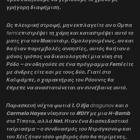
γρήγορη διαφήμιση.
Ως πλευρική στροφή, μην εκπλαγείτε αν ο Όμπα
femi
επιστρέψει τη χάρη και καταστρέψει αυτό το
ματς για τον Μακιντάιρ. Ομολογουμένως, αν και
θα ήταν παρεμβολές ανοησίες, αυτός θα ήταν ο
μόνος τρόπος να δικαιολογηθεί μια νίκη στη
Ρόδο – αν οδηγούσε σε ένα πρόγραμμα Femi είτε
με άνδρες είτε και με τους δύο. Γιατί στο
Καϊφάμπε, ο χαρακτήρας του Ρόουντς θα
έπρεπε να αναστατώνεται αν συνέβαινε αυτό.
Παρασκευή νύχτα φωτιά 1. Ο Ilja
dragunov
και ο
Carmelo Hayes νίκησαν το #DIY με μια H-Bomb
στο Τίποτα, αλλά Net. Ήταν ένα διασκεδαστικό
ταίριασμα – ο συνδυασμός του Ντράγκονοφ και
του Χέιζ ήταν τόσο φοβερός όσο θα περίμενες,