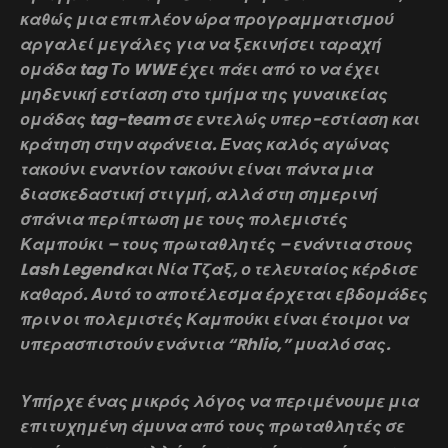
καθώς μια επιπλέον ώρα προγραμματισμού
αργαλεί μεγάλες για να ξεκινήσει ταραχή
ομάδα tag Το WWE έχει πάει από το να έχει
μηδενική εστίαση στο τμήμα της γυναικείας
ομάδας tag-team σε εντελώς υπερ-εστίαση και
κράτηση στην αφάνεια. Ένας καλός αγώνας
τακούνι εναντίον τακούνι είναι πάντα μια
διασκεδαστική στιγμή, αλλά στη σημερινή
σπάνια περίπτωση με τους πολεμιστές
Καμπούκι – τους πρωταθλητές – ενάντια στους
Lash Legend και Νία Τζαξ, ο τελευταίος κέρδισε
καθαρό. Αυτό το αποτέλεσμα έρχεται εβδομάδες
πριν οι πολεμιστές Καμπούκι είναι έτοιμοι να
υπερασπιστούν ενάντια “Rhlio,” μυαλό σας.
Υπήρχε ένας μικρός λόγος να περιμένουμε μια
επιτυχημένη άμυνα από τους πρωταθλητές σε