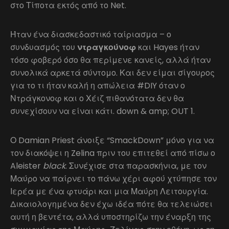
στο Τίποτα εκτός από το Net.
Ήταν ένα διασκεδαστικό ταίριασμα – ο
συνδυασμός του
ντραγκούνοφ
και Hayes ήταν
τόσο φοβερό όσο θα περίμενε κανείς, αλλά ήταν
συνολικά αρκετά σύντομο. Και δεν είμαι σίγουρος
για το τι ήταν καλή η απώλεια #DIY όταν ο
Ντράγκονοφ και ο Χέιζ πιθανότατα δεν θα
συνεχίσουν να είναι κάτι. down & amp; OUT 1.
Ο Damian Priest άνοιξε “SmackDown” μόνο για να
τον διακόψει η Zelina πριν του επιτεθεί από πίσω ο
Aleister
black
. Συνέχισε στα παρασκήνια, με τον
Μαύρο να παίρνει το πάνω χέρι αφού χτύπησε τον
Ιερέα με ένα φτυάρι και μια Μαύρη Λειτουργία.
Δικαιολογημένα δεν έχω ιδέα πότε θα τελειώσει
αυτή η βεντέτα, αλλά υποστηρίζω την έναρξη της