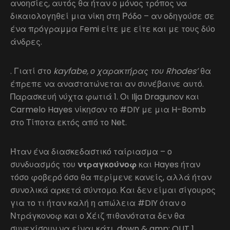
ανοησίες, αυτός θα ήταν ο μόνος τρόπος να
δικαιολογηθεί μια νίκη στη Ρόδο – αν οδηγούσε σε
ένα πρόγραμμα Femi είτε με είτε και με τους δύο
άνδρες.
. Γιατί στο
kayfabe, ο χαρακτήρας του Rhodes’
θα
έπρεπε να αναστατώνεται αν συνέβαινε αυτό.
Παρασκευή νύχτα φωτιά 1. Οι Ilja Dragunov και
Carmelo Hayes νίκησαν το #DIY με μια H-Bomb
στο Τίποτα εκτός από το Net.
Ήταν ένα διασκεδαστικό ταίριασμα – ο
συνδυασμός του
ντραγκούνοφ
και Hayes ήταν
τόσο φοβερό όσο θα περίμενε κανείς, αλλά ήταν
συνολικά αρκετά σύντομο. Και δεν είμαι σίγουρος
για το τι ήταν καλή η απώλεια #DIY όταν ο
Ντράγκονοφ και ο Χέιζ πιθανότατα δεν θα
συνεχίσουν να είναι κάτι. down & amp; OUT 1.