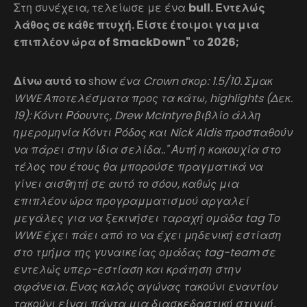
Στη συνέχεια, τελείωσε με ένα
bull. Εντελώς
λάθος σε κάθε πτυχή. Είστε έτοιμοι για μια
επιπλέον ώρα of SmackDown" το 2026;
Δίνω αυτό το
show
ένα Crown σκορ: 1.5/10. Σμακ
WWE Αποτελέσματα προς τα κάτω, highlights (Δεκ.
19): Κόντι Ρόουντς, Drew McIntyre βιβλίο άλλη
ημερομηνία Κόντι Ρόδος και Nick Aldis προσπαθούν
να πάρει στην ίδια σελίδα.." Αυτή η κακουχία στο
τέλος του έτους θα μπορούσε πραγματικά να
γίνει αισθητή σε αυτό το σόου, καθώς μια
επιπλέον ώρα προγραμματισμού αργαλεί
μεγάλες για να ξεκινήσει ταραχή ομάδα tag Το
WWE έχει πάει από το να έχει μηδενική εστίαση
στο τμήμα της γυναικείας ομάδας tag-team σε
εντελώς υπερ-εστίαση και κράτηση στην
αφάνεια. Ένας καλός αγώνας τακούνι εναντίον
τακούνι είναι πάντα μια διασκεδαστική στιγμή,