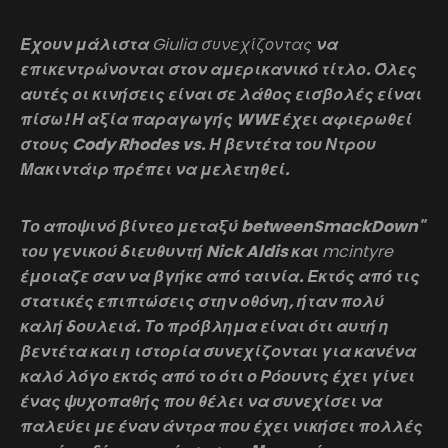
Έχουν μάλιστα
Giulia συνεχίζοντας
να
επικεντρώνονται στον αμερικανικό τίτλο. Όλες
αυτές οι κινήσεις είναι σε λάθος εισβολές είναι
πίσω! Η αξία παραγωγής WWE έχει αφιερωθεί
στους Cody Rhodes vs. Η βεντέτα του Ντρου
Μακιντάιρ πρέπει να μελετηθεί.
Το αποψινό βίντεο μεταξύ betweenSmackDown"
του γενικού διευθυντή Nick Aldis και
mcintyre
έμοιαζε σαν να βγήκε από ταινία. Εκτός από τις
στατικές επιπτώσεις στην οθόνη, ήταν πολύ
καλή δουλειά. Το πρόβλημα είναι ότι αυτή η
βεντέτα και η ιστορία συνεχίζονται για κανένα
καλό λόγο εκτός από το ότι ο Ρόουντς έχει γίνει
ένας ψυχοπαθής που θέλει να συνεχίσει να
παλεύει με έναν άντρα που έχει νικήσει πολλές