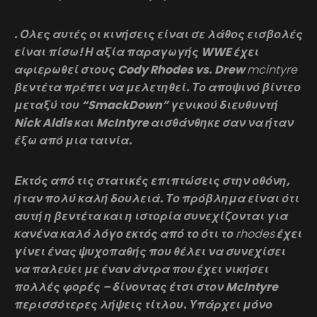
. Όλες αυτές οι κινήσεις είναι σε λάθος εισβολές
είναι πίσω! Η αξία παραγωγής WWE έχει
αφιερωθεί στους Cody Rhodes vs. Drew
mcintyre
βεντέτα πρέπει να μελετηθεί. Το αποψινό βίντεο
μεταξύ του “SmackDown” γενικού διευθυντή
Nick Aldis και McIntyre αισθάνθηκε σαν να ήταν
έξω από μια ταινία.
Εκτός από τις στατικές επιπτώσεις στην οθόνη,
ήταν πολύ καλή δουλειά. Το πρόβλημα είναι ότι
αυτή η βεντέτα και η ιστορία συνεχίζονται για
κανένα καλό λόγο εκτός από το ότι το
rhodes
έχει
γίνει ένας ψυχοπαθής που θέλει να συνεχίσει
να παλεύει με έναν άντρα που έχει νικήσει
πολλές φορές – δίνοντας έτσι στον McIntyre
περισσότερες λήψεις τίτλου. Υπάρχει μόνο