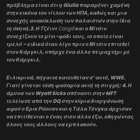
πρόβλημα είναι ότι η Giulia παραμένει χαμένη
στην εικόνα του τίτλου των ΗΠΑ, καθώς και μια
συνεχής ανακύκλωση των παλαιστών στην ίδια
τη σκηνή.3. Η Τζέιντ
Cargill
και ο Μίτσιν
συνεχίζουν το μίνι-φόδι τους, το οποίο είναι
τρελό – ειδικά όταν λίγο πριν ο Μίτσιν επιτεθεί
στον Κάργκιλ, υπήρχε ένα άλλο πειραχτήρι με
τον Κάργκιλ.
Ειλικρινά, πήγαινε κατευθείαν σ’ αυτό, WWE.
Γιατί γίνεται τόση φασαρία αυτή τη στιγμή; 4. Η
άμυνα των Wyatt Sicks απέναντι στην MFT
τελείωσε από την DQ στην κύρια διοργάνωση
αφού ο Έρικ Ρόουαν και η Τάλα Τόνγκα άρχισαν
να επιτίθενται ο ένας στον άλλο έξω, οδηγώντας
όλους τους άλλους να εμπλακούν.