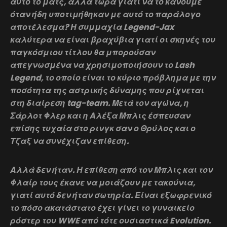
αυτό το ματς, αλλά τώρα γιατί να το κάνουμε
όταν ήδη υποτιμήθηκαν με αυτό το παράλογο
αποτέλεσμα? Η συμμαχία Legend-Jax
καλύτερα να είναι βραχύβια γιατί οι σκηνές του
παγκόσμιου τίτλου θα μπορούσαν
απεγνωσμένα να χρησιμοποιήσουν το Lash
Legend, το οποίο είναι το κύριο πρόβλημα με την
ποσότητα της αστρικής δύναμης που ρίχνεται
στη διαίρεση tag-team. Μετά τον αγώνα, η
Σάρλοτ Φλερ και η Αλέξα Μπλις έσπευσαν
επίσης τυχαία στο ρινγκ σαν ο Θρύλος και ο
Τζαξ να συνέχιζαν επίθεση.
Αλλά δεν ήταν. Η επίθεση από τον Μπλις και τον
Φλαίρ τους έκανε να μοιάζουν με τακούνια,
γιατί αυτό δεν ήταν σωτηρία. Είναι εξωφρενικό
το πόσο ακατάστατο έχει γίνει το γυναικείο
ρόστερ του WWE από τότε ουσιαστικά Evolution.