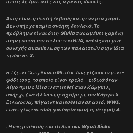
αποτελεσματικά ένας αγώνας σκουός.
Αυτή είναι η σωστή έκβαση και ήταν μια χαρά.
Δεν υπήρχε καμία ανόητη δουλειά. Το
πρόβλημα είναι ότι η Giulia παραμένει χαμένη
στην εικόνα του τίτλου των ΗΠΑ, καθώς και μια
συνεχής ανακύκλωση των παλαιστών στην ίδια
τη σκηνή. 3.
Η Τζέιντ
Cargill
και ο Μίτσιν συνεχίζουν το μίνι-
φόδι τους, το οποίο είναι τρελό – ειδικά όταν
λίγο πριν ο Μίτσιν επιτεθεί στον Κάργκιλ,
υπήρχε ένα άλλο πειραχτήρι με τον Κάργκιλ.
Ειλικρινά, πήγαινε κατευθείαν σε αυτό, WWE.
Γιατί γίνεται τόση φασαρία αυτή τη στιγμή; 4.
. Η υπεράσπιση του τίτλου των Wyatt Sicks