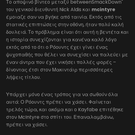
Το αποψινό βίντεο μεταξύ betweenSmackDown"
του γενικού διευθυντή Nick Aldis και
mcintyre
έμοιαζε σαν να βγήκε από ταινία. Εκτός από τις
στατικές επιπτώσεις στην οθόνη, ήταν πολύ καλή
δουλειά. Το πρόβλημα είναι ότι αυτή η βεντέτα και
η ιστορία συνεχίζονται για κανένα καλό λόγο
εκτός από το ότι ο Ρόουντς έχει γίνει ένας
ψυχοπαθής που θέλει να συνεχίσει να παλεύει με
έναν άντρα που έχει νικήσει πολλές φορές –
δίνοντας έτσι στον Μακιντάιρ περισσότερες
λήψεις τίτλου.
Υπάρχει μόνο ένας τρόπος για να σωθούν όλα
αυτά: Ο Ρόουντς πρέπει να χάσει. Φαίνεται
τρελός τώρα, και ακόμα και ο Kayfabe επιτέθηκε
στον McIntyre στο σπίτι του. Επαναλαμβάνω,
πρέπει να χάσει.