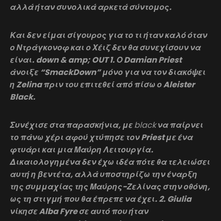
αλλά ήταν συνολικά αρκετά σύντομος.
Και δεν είμαι σίγουρος για το τι ήταν καλό όταν
ο Ντράγκονοφ και ο Χέιζ δεν θα συνεχίσουν να
είναι. down & amp; OUT 1. Ο Damian Priest
άνοιξε “SmackDown” μόνο για να τον διακόψει
η Zelina πριν του επιτεθεί από πίσω ο Aleister
Black.
Συνέχισε στα παρασκήνια, με
black
να παίρνει
το πάνω χέρι αφού χτύπησε τον Priest με ένα
φτυάρι και μια Μαύρη Λειτουργία.
Δικαιολογημένα δεν έχω ιδέα πότε θα τελειώσει
αυτή η βεντέτα, αλλά υποστηρίζω την έναρξη
της συμμαχίας της Μαύρης-Ζελίνας στην οθόνη,
ως τη στιγμή που θα έπρεπε να έχει. 2. Giulia
νίκησε Alba Fyre σε αυτό που ήταν