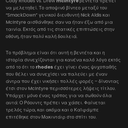
Cody Rhodes vs. Drew
mcintyre
βεντέτα πρέπει
να μελετηθεί. Το αποψινό βίντεο μεταξύ του
“SmackDown” γενικού διευθυντή Nick Aldis και
McIntyre αισθάνθηκε σαν να ήταν έξω από μια
ταινία. Εκτός από τις στατικές επιπτώσεις στην
οθόνη, ήταν πολύ καλή δουλειά.
Το πρόβλημα είναι ότι αυτή η βεντέτα και η
ιστορία συνεχίζονται για κανένα καλό λόγο εκτός
από το ότι το
rhodes
έχει γίνει ένας ψυχοπαθής
που θέλει να συνεχίσει να παλεύει με έναν
άντρα που έχει νικήσει πολλές φορές – δίνοντας
έτσι στον McIntyre περισσότερες λήψεις τίτλου.
Υπάρχει μόνο ένας τρόπος για να σωθούν όλα
αυτά: Ο Ρόουντς πρέπει να χάσει. Φαίνεται
τρελός τώρα, και ακόμα και ο Καϊφάμπε
επιτέθηκε στον Μακιντάιρ στο σπίτι του.