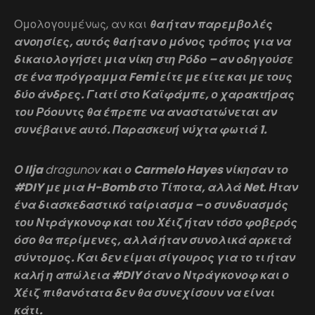
Ομολογουμένως, αν και
θα ήταν παρεμβολές
ανοησίες, αυτός θα ήταν ο μόνος τρόπος για να
δικαιολογήσει μια νίκη στη Ρόδο – αν οδηγούσε
σε ένα πρόγραμμα Femi είτε με είτε και με τους
δύο άνδρες. Γιατί στο Καϊφάμπε, ο χαρακτήρας
του Ρόουντς θα έπρεπε να αναστατώνεται αν
συνέβαινε αυτό. Παρασκευή νύχτα φωτιά 1.
Ο Ilja
dragunov
και ο Carmelo Hayes νίκησαν το
#DIY με μια H-Bomb στο Τίποτα, αλλά Net. Ήταν
ένα διασκεδαστικό ταίριασμα – ο συνδυασμός
του Ντράγκονοφ και του Χέιζ ήταν τόσο φοβερός
όσο θα περίμενες, αλλά ήταν συνολικά αρκετά
σύντομος. Και δεν είμαι σίγουρος για το τι ήταν
καλή η απώλεια #DIY όταν ο Ντράγκονοφ και ο
Χέιζ πιθανότατα δεν θα συνεχίσουν να είναι
κάτι.