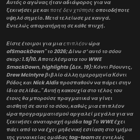
Αυτός ο αγώνας ήταν αδιάφορος για να
ξεκινήσει με και
ποτέ δεν χτύπησε
οποιοδήποτε
υψηλό σημείο. Μετά τελείωσε με καυγά.
Εντελώς απαρατήρητη σε κάθε πτυχή.
Είστε έτοιμοι για μια
επιπλέον
ώρα
ofSmackDown" το 2026; Δίνω σ’ αυτό το σόου
σκορ: 1.5/10. Αποτελέσματα του WWE
SmackDown, highlights (Δεκ. 19): Κόντι Ρόουντς,
Drew McIntyre βιβλίο άλλη ημερομηνία Κόντι
Ρόδος και Nick Aldis προσπαθούν να πάρει στην
ίδια σελίδα.." Αυτή η κακουχία στο τέλος του
έτους θα μπορούσε πραγματικά να γίνει
αισθητή σε αυτό το σόου, καθώς μια επιπλέον
ώρα προγραμματισμού αργαλεί μεγάλα για να
ξεκινήσει αναταραχή ομάδα tag Το WWE έχει
πάει από το να έχει μηδενική εστίαση στο τμήμα
της γυναικείας ομάδας tag-team σε εντελώς