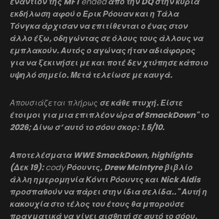
εναντίον της MFT
ended
από την DQ στην κύρια
εκδήλωση αφού ο Έρικ Ρόουαν και η Τάλα
Τόνγκα άρχισαν να επιτίθενται ο ένας στον
άλλο έξω, οδηγώντας σε όλους τους άλλους να
εμπλακούν. Αυτός ο αγώνας ήταν αδιάφορος
για να ξεκινήσει με και ποτέ δεν χτύπησε κάποιο
υψηλό σημείο. Μετά τελείωσε με καυγά.
Απουσιάζεται πλήρως
σε κάθε πτυχή. Είστε
έτοιμοι για μια επιπλέον ώρα of SmackDown" το
2026; Δίνω σ’ αυτό το σόου σκορ: 1.5/10.
Αποτελέσματα WWE SmackDown, highlights
(Δεκ 19):
cody
Ρόουντς, Drew McIntyre βιβλίο
άλλη ημερομηνία Κόντι Ρόουντς και Nick Aldis
προσπαθούν να πάρει στην ίδια σελίδα.." Αυτή η
κακουχία στο τέλος του έτους θα μπορούσε
πραγματικά να γίνει αισθητή σε αυτό το σόου,