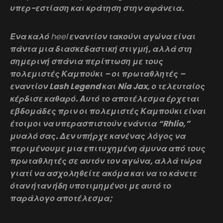
υπερ-εστίαση και κράτηση στην αφάνεια.
Ένα καλό
heel
εναντίον τακούνι αγώνα είναι
πάντα μια διασκεδαστική στιγμή, αλλά στη
σημερινή σπάνια περίπτωση με τους
πολεμιστές Καμπούκι – οι πρωταθλητές –
εναντίον Lash Legend και Nia Jax, ο τελευταίος
κέρδισε καθαρό. Αυτό το αποτέλεσμα έρχεται
εβδομάδες πριν οι πολεμιστές Καμπούκι είναι
έτοιμοι να υπερασπιστούν ενάντια “Rhlio,”
μυαλό σας. Δεν υπήρχε κανένας λόγος να
περιμένουμε μια επιτυχημένη άμυνα από τους
πρωταθλητές σε αυτόν τον αγώνα, αλλά τώρα
γιατί να ασχοληθείτε ακόμα και να το κάνετε
όταν ήταν ήδη υποτιμημένοι με αυτό το
παράλογο αποτέλεσμα;