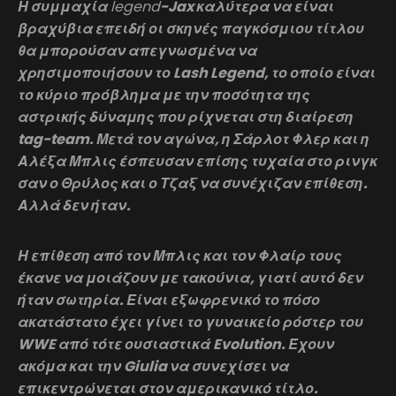
Η συμμαχία
legend
-Jax καλύτερα να είναι
βραχύβια επειδή οι σκηνές παγκόσμιου τίτλου
θα μπορούσαν απεγνωσμένα να
χρησιμοποιήσουν το Lash Legend, το οποίο είναι
το κύριο πρόβλημα με την ποσότητα της
αστρικής δύναμης που ρίχνεται στη διαίρεση
tag-team. Μετά τον αγώνα, η Σάρλοτ Φλερ και η
Αλέξα Μπλις έσπευσαν επίσης τυχαία στο ρινγκ
σαν ο Θρύλος και ο Τζαξ να συνέχιζαν επίθεση.
Αλλά δεν ήταν.
Η επίθεση από τον Μπλις και τον Φλαίρ τους
έκανε να μοιάζουν με τακούνια, γιατί αυτό δεν
ήταν σωτηρία. Είναι εξωφρενικό το πόσο
ακατάστατο έχει γίνει το γυναικείο ρόστερ του
WWE από τότε ουσιαστικά Evolution. Έχουν
ακόμα και την Giulia να συνεχίσει να
επικεντρώνεται στον αμερικανικό τίτλο.