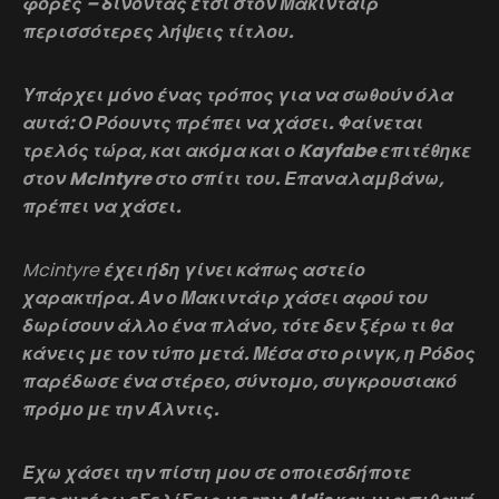
φορές – δίνοντας έτσι στον Μακιντάιρ
περισσότερες λήψεις τίτλου.
Υπάρχει μόνο ένας τρόπος για να σωθούν όλα
αυτά: Ο Ρόουντς πρέπει να χάσει. Φαίνεται
τρελός τώρα, και ακόμα και ο Kayfabe επιτέθηκε
στον McIntyre στο σπίτι του. Επαναλαμβάνω,
πρέπει να χάσει.
Mcintyre
έχει ήδη γίνει κάπως αστείο
χαρακτήρα. Αν ο Μακιντάιρ χάσει αφού του
δωρίσουν άλλο ένα πλάνο, τότε δεν ξέρω τι θα
κάνεις με τον τύπο μετά. Μέσα στο ρινγκ, η Ρόδος
παρέδωσε ένα στέρεο, σύντομο, συγκρουσιακό
πρόμο με την Άλντις.
Έχω χάσει την πίστη μου σε οποιεσδήποτε