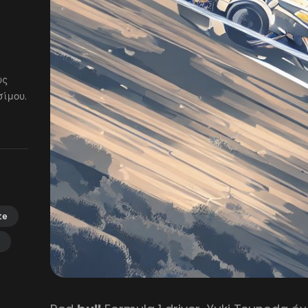
ως
ίμου.
te