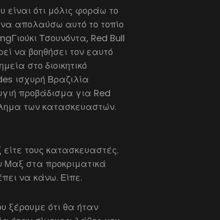
 είναι ότι μόλις φοράω το
 να απολαύσω αυτό το τοπίο
cingΓιούκι Τσουνόντα, Red Bull
εί να βοηθήσει τον εαυτό
μεία στο διοικητικό
des ισχυρή Βραζιλία
 υγιή προβάδισμα για Red
θλημα των κατασκευαστών.
ξ είτε τους κατασκευαστές.
ον Μαξ στα προκριματικά
πει να κάνω. Είπε.
υ ξέρουμε ότι θα ήταν