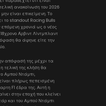
ει παραδεχτεί ότι είναι
 τελική ανακοίνωση του 2026
 μην είναι επικείμενη. Το
 το standout Racing Bulls
ν επόμενη χρονιά ως ο νέος
18χρονο Άρβιντ Λίντμπλαντ
πόφαση θα άφηνε είτε την
ύο.
την απόφασή της μέχρι τα
ι η τελική της κλήση θα
το Αμπού Ντάμπι,
 είναι πλήρως πεπεισμένη
αρτη F1 έδρα της. Αυτή η
ίνει στην εποχή που κλείνει
τάρ και του Αμπού Ντάμπι