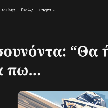
υτοκίνητ
Γκολφ
Pages
ch
σουνόντα: “Θα 
 πω...