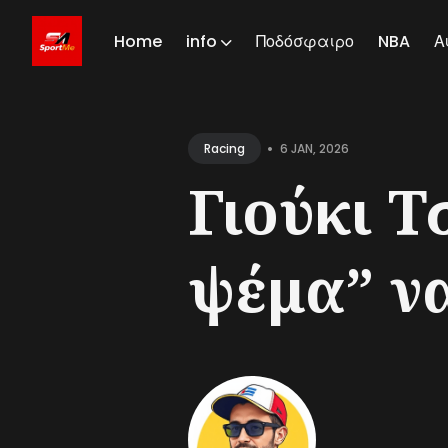
Home
info
Ποδόσφαιρο
NBA
Α
Sear
for
•
6 JAN, 2026
Racing
Blog
Γιούκι Τ
ψέμα” να