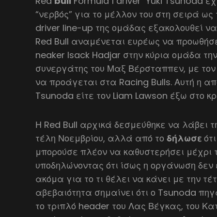
Red
bull
Formula 1 driver Yuki Tsunoda έχ
“νερβός” για το μέλλον του στη σειρά ως
driver line-up της ομάδας εξακολουθεί να
Red Bull αναμένεται ευρέως να προωθήσει
neaker Isack Hadjar στην κύρια ομάδα τη
συνεργάτης του Μαξ Βέρσταππεν, με τον 
να προάγεται στα Racing Bulls. Αυτή η α
Tsunoda είτε τον Liam Lawson έξω στο κρ
Η Red Bull αρχικά δεσμεύθηκε να λάβει 
τέλη Νοεμβρίου, αλλά από το
δήλωσε
ότ
μπορούσε πλέον να καθυστερήσει μέχρι 
υποδηλώνοντας ότι ίσως η οργάνωση δεν
ακόμα για το τι θέλει να κάνει με την τέτ
αβεβαιότητα σημαίνει ότι ο Tsunoda πηγα
το τριπλό header του Λας Βέγκας, του Κα