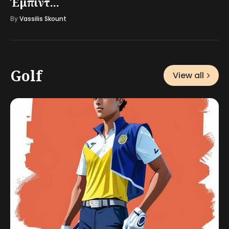
Έμπιντ...
By
Vassilis Skount
Golf
View all