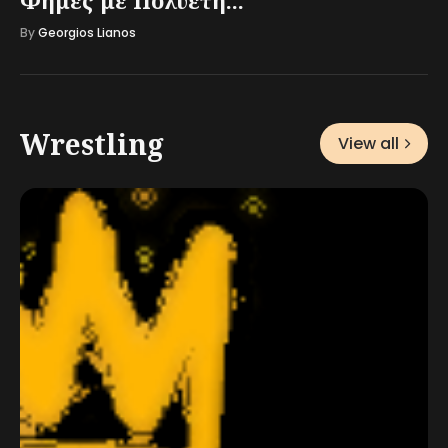
Φήμες με Πολυετή...
By
Georgios Lianos
Wrestling
View all