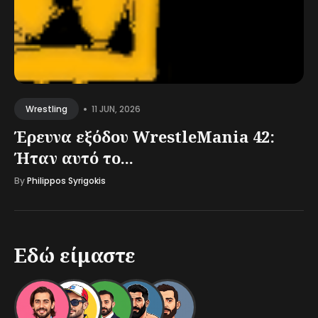
•
11 JUN, 2026
Wrestling
Έρευνα εξόδου WrestleMania 42:
Ήταν αυτό το...
By
Philippos Syrigokis
Εδώ είμαστε