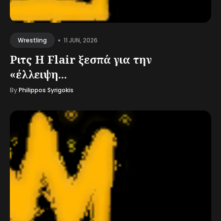
•
11 JUN, 2026
Wrestling
Ριτς Η Flair ξεσπά για την
«έλλειψη...
By
Philippos Syrigokis