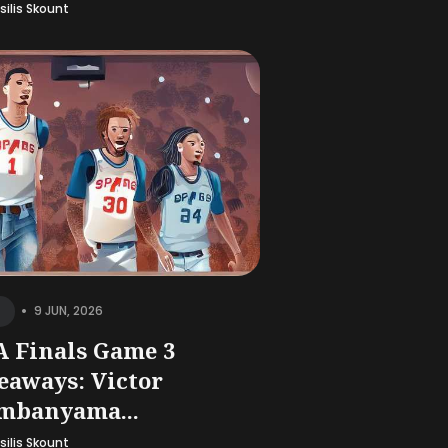
silis Skount
•
9 JUN, 2026
 Finals Game 3
eaways: Victor
mbanyama...
silis Skount