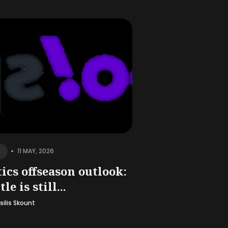
•
11 MAY, 2026
tics offseason outlook:
tle is still...
silis Skount