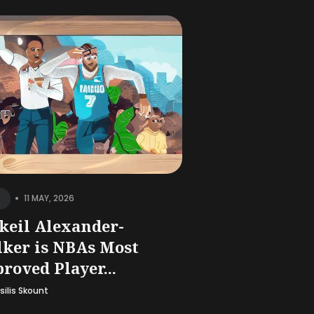
•
11 MAY, 2026
keil Alexander-
ker is NBAs Most
roved Player...
silis Skount