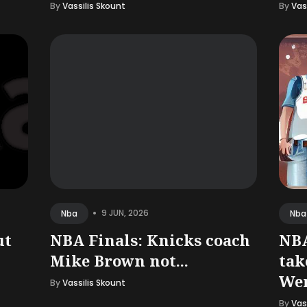
By
Vassilis Skount
By
Vas
•
9 JUN, 2026
Nba
Nba
ut
NBA Finals: Knicks coach
NBA
Mike Brown not...
tak
We
By
Vassilis Skount
By
Vas