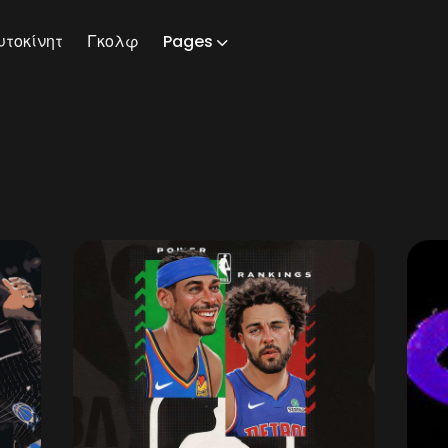
υτοκίνητ
Γκολφ
Pages
ch