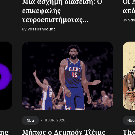
Μια άσχημη διάσειση: Ο
Οι 
επικεφαλής
από
νευροεπιστήμονας...
By
Vas
By
Vassilis Skount
•
11 JUN, 2026
Nba
Nba
ung
Μήπως ο Λεμπρόν Τζέιμς
The