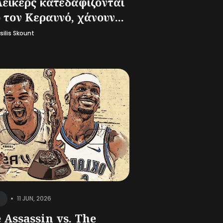
Λέικερς κατεδαφίζονται
 τον Κεραυνό, χάνουν...
silis Skount
•
11 JUN, 2026
 Assassin vs. The