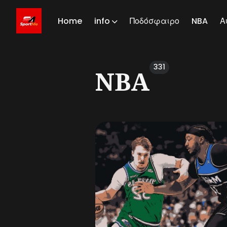
Home
info
Ποδόσφαιρο
NBA
Α
Sear
331
NBA
for
Blog