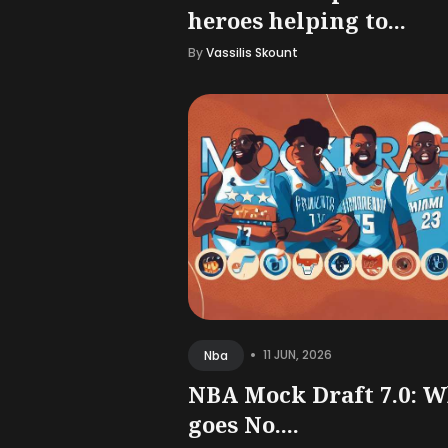
heroes helping to...
By
Vassilis Skount
•
11 JUN, 2026
Nba
NBA Mock Draft 7.0: 
goes No....