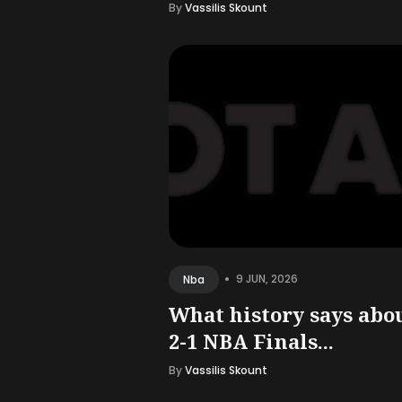
By
Vassilis Skount
•
9 JUN, 2026
Nba
What history says abo
2-1 NBA Finals...
By
Vassilis Skount