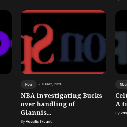
•
11 MAY, 2026
Nba
Nba
NBA investigating Bucks
Cel
over handling of
A ti
Giannis...
By
Vas
By
Vassilis Skount