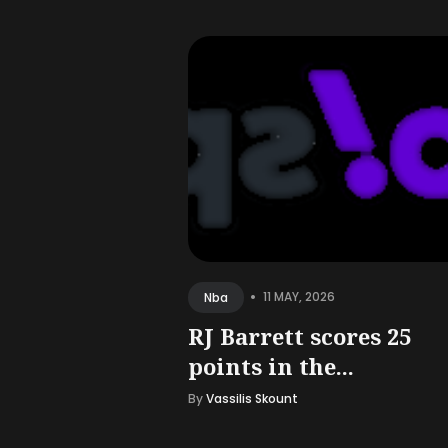
•
11 MAY, 2026
Nba
RJ Barrett scores 25
points in the...
By
Vassilis Skount