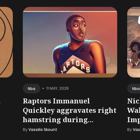
•
11 MAY, 2026
Nba
Nba
d
Raptors Immanuel
Nic
Quickley aggravates right
Wal
hamstring during...
Imp
By
Vassilis Skount
By
Vas