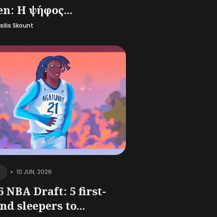
en: Η ψήφος...
silis Skount
•
10 JUN, 2026
6 NBA Draft: 5 first-
nd sleepers to...