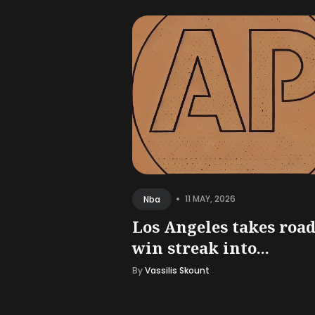
•
11 MAY, 2026
Nba
Los Angeles takes roa
win streak into...
By
Vassilis Skount