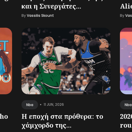
και η Συνεργάτες...
Ali
By
Vassilis Skount
By
Vas
•
11 JUN, 2026
Nba
Nba
Who
Η εποχή στα πρόθυρα: το
202
χάμχορδο της...
rou