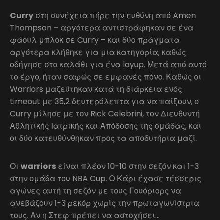
Curry
στη συνέχεια πήρε την ευθύνη από Amen
Thompson – αργότερα αντιστράφηκαν σε ένα
φάουλ μπλοκ σε Curry – και δύο πράγματα
αργότερα κλήθηκε για μια κατηγορία, καθώς
οδήγησε στο καλάθι για ένα layup. Μετά από αυτό
το έργο, ήταν σαφώς σε εμφανές πόνο. Καθώς οι
Warriors μαζεύτηκαν κατά τη διάρκεια ενός
timeout με 35,2 δευτερόλεπτα για να παίξουν, ο
Curry μίλησε με τον Rick Celebrini, τον Διευθυντή
Αθλητικής Ιατρικής και Απόδοσης της ομάδας, και
οι δύο κατευθύνθηκαν προς τα αποδυτήρια μαζί.
Οι
warriors
είναι πλέον 10-10 στην σεζόν και 1-3
στην ομάδα του NBA Cup. Ο Κάρι έχασε τέσσερις
αγώνες αυτή τη σεζόν με τους Γουόριορς να
ανεβάζουν 1-3 ρεκόρ χωρίς την πρωταγωνίστρια
τους. Αν η Στεφ πρέπει να αστοχήσει…