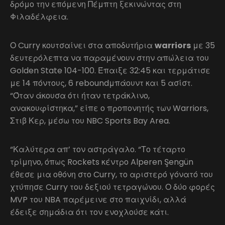
δρόμο την επόμενη Πέμπτη ξεκινώντας στη
Φιλαδέλφεια.
Ο Curry κουτσαίνει στα αποδυτήρια
warriors
με 35
δευτερόλεπτα να παραμένουν στην απώλεια του
Golden State 104-100. Έπαιξε 32:45 και τερμάτισε
με 14 πόντους, 6 reboundμπάουντ και 5 ασίστ.
“Όταν άκουσα ότι ήταν τετράκλινο,
ανακουφίστηκα,” είπε ο προπονητής των Warriors,
Στιβ Κερ, μέσω του NBC Sports Bay Area.
“Καλύτερα απ’ τον αστράγαλο. “Το τέταρτο
τρίμηνο, όπως Rockets κέντρο Alperen Şengün
έθεσε μια οθόνη στο Curry, το αριστερό γόνατό του
χτύπησε Curry του δεξιού τετραγώνου. Ο δύο φορές
MVP του NBA παρέμεινε στο παιχνίδι, αλλά
έδειξε σημάδια ότι τον ενοχλούσε κάτι.