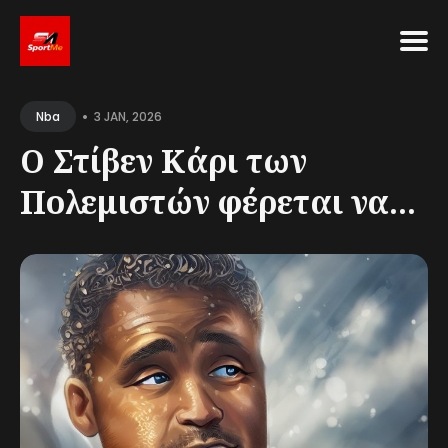
Search
•
for
3 JAN, 2026
Nba
Blog
Ο Στίβεν Κάρι των
Πολεμιστών φέρεται να...