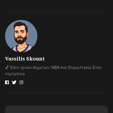
Vassilis Skount
🏀 Σουτ τριών σημείων. ΝΒΑ και Ευρωλίγκα. Στην
ντρίμπλα