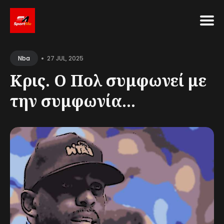
Search
•
for
27 JUL, 2025
Nba
Blog
Κρις. Ο Πολ συμφωνεί με
την συμφωνία...