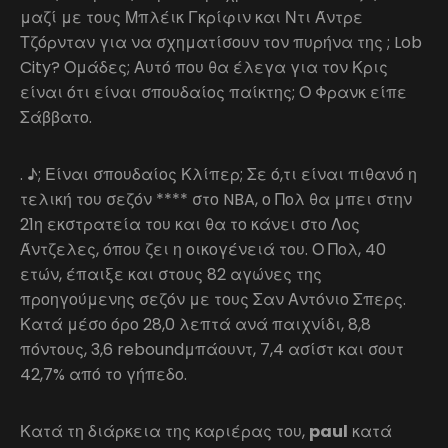
μαζί με τους Μπλέικ Γκρίφιν και Ντι Άντρε
Τζόρνταν για να σχηματίσουν τον πυρήνα της ; Lob
City? Ομάδες; Αυτό που θα έλεγα για τον Κρις
είναι ότι είναι σπουδαίος παίκτης; Ο Φρανκ είπε
Σάββατο.
. ♪; Είναι σπουδαίος Κλίπερ; Σε ό,τι είναι πιθανό η
τελική του σεζόν **** στο NBA, ο Πολ θα μπει στην
21η εκστρατεία του και θα το κάνει στο Λος
Άντζελες, όπου ζει η οικογένειά του. Ο Πολ, 40
ετών, έπαιξε και στους 82 αγώνες της
προηγούμενης σεζόν με τους Σαν Αντόνιο Σπερς.
Κατά μέσο όρο 28,0 λεπτά ανά παιχνίδι, 8,8
πόντους, 3,6 reboundμπάουντ, 7,4 ασίστ και σουτ
42,7% από το γήπεδο.
Κατά τη διάρκεια της καριέρας του,
paul
κατά