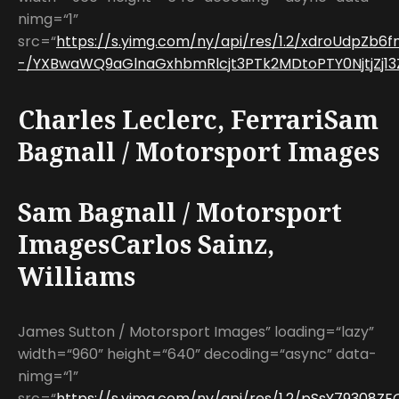
nimg=“1”
src=“
https://s.yimg.com/ny/api/res/1.2/xdroUdpZb
-/YXBwaWQ9aGlnaGxhbmRlcjt3PTk2MDtoPTY0NjtjZj13
Charles Leclerc, FerrariSam
Bagnall / Motorsport Images
Sam Bagnall / Motorsport
ImagesCarlos Sainz,
Williams
James Sutton / Motorsport Images” loading=“lazy”
width=“960” height=“640” decoding=“async” data-
nimg=“1”
src=“
https://s.yimg.com/ny/api/res/1.2/pSsY79308