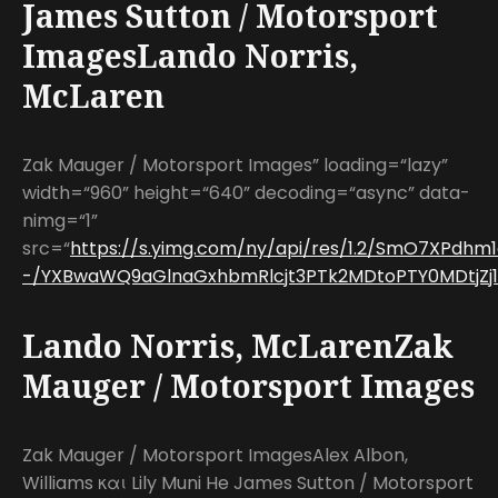
James Sutton / Motorsport
ImagesLando Norris,
McLaren
Zak Mauger / Motorsport Images” loading=“lazy”
width=“960” height=“640” decoding=“async” data-
nimg=“1”
src=“
https://s.yimg.com/ny/api/res/1.2/SmO7XPdh
-/YXBwaWQ9aGlnaGxhbmRlcjt3PTk2MDtoPTY0MDtjZj13
Lando Norris, McLarenZak
Mauger / Motorsport Images
Zak Mauger / Motorsport ImagesAlex Albon,
Williams και Lily Muni He James Sutton / Motorsport