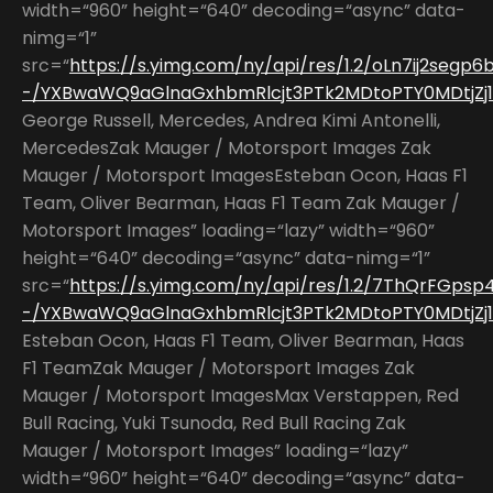
width=“960” height=“640” decoding=“async” data-
nimg=“1”
src=“
https://s.yimg.com/ny/api/res/1.2/oLn7ij2segp
-/YXBwaWQ9aGlnaGxhbmRlcjt3PTk2MDtoPTY0MDtjZj13
George Russell, Mercedes, Andrea Kimi Antonelli,
MercedesZak Mauger / Motorsport Images Zak
Mauger / Motorsport ImagesEsteban Ocon, Haas F1
Team, Oliver Bearman, Haas F1 Team Zak Mauger /
Motorsport Images” loading=“lazy” width=“960”
height=“640” decoding=“async” data-nimg=“1”
src=“
https://s.yimg.com/ny/api/res/1.2/7ThQrFGpsp
-/YXBwaWQ9aGlnaGxhbmRlcjt3PTk2MDtoPTY0MDtjZj13
Esteban Ocon, Haas F1 Team, Oliver Bearman, Haas
F1 TeamZak Mauger / Motorsport Images Zak
Mauger / Motorsport ImagesMax Verstappen, Red
Bull Racing, Yuki Tsunoda, Red Bull Racing Zak
Mauger / Motorsport Images” loading=“lazy”
width=“960” height=“640” decoding=“async” data-