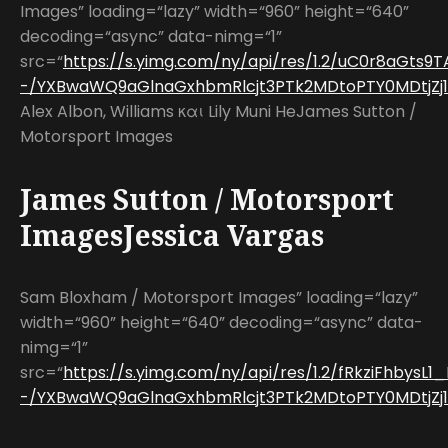
Images” loading=“lazy” width=“960” height=“640”
decoding=“async” data-nimg=“1”
src=“
https://s.yimg.com/ny/api/res/1.2/uC0r8aGts9T
-/YXBwaWQ9aGlnaGxhbmRlcjt3PTk2MDtoPTY0MDtjZj13
Alex Albon, Williams και Lily Muni HeJames Sutton /
Motorsport Images
James Sutton / Motorsport
ImagesJessica Vargas
Sam Bloxham / Motorsport Images” loading=“lazy”
width=“960” height=“640” decoding=“async” data-
nimg=“1”
src=“
https://s.yimg.com/ny/api/res/1.2/fRkziFhbysL
-/YXBwaWQ9aGlnaGxhbmRlcjt3PTk2MDtoPTY0MDtjZj13