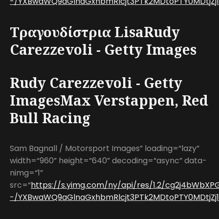
-/YXBwaWQ9aGlnaGxhbmRlcjt3PTk2MDtoPTY0MDtjZj13
Τραγουδίστρια LisaRudy
Carezzevoli - Getty Images
Rudy Carezzevoli - Getty
ImagesMax Verstappen, Red
Bull Racing
Sam Bagnall / Motorsport Images” loading=“lazy”
width=“960” height=“640” decoding=“async” data-
nimg=“1”
src=“
https://s.yimg.com/ny/api/res/1.2/cg2j4bWbX
-/YXBwaWQ9aGlnaGxhbmRlcjt3PTk2MDtoPTY0MDtjZj13