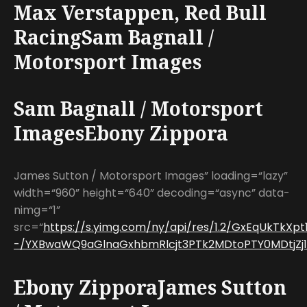
Max Verstappen, Red Bull
RacingSam Bagnall /
Motorsport Images
Sam Bagnall / Motorsport
ImagesEbony Zippora
James Sutton / Motorsport Images” loading=“lazy”
width=“960” height=“640” decoding=“async” data-
nimg=“1”
src=“
https://s.yimg.com/ny/api/res/1.2/GxEqUkTkXp
-/YXBwaWQ9aGlnaGxhbmRlcjt3PTk2MDtoPTY0MDtjZj13
Ebony ZipporaJames Sutton