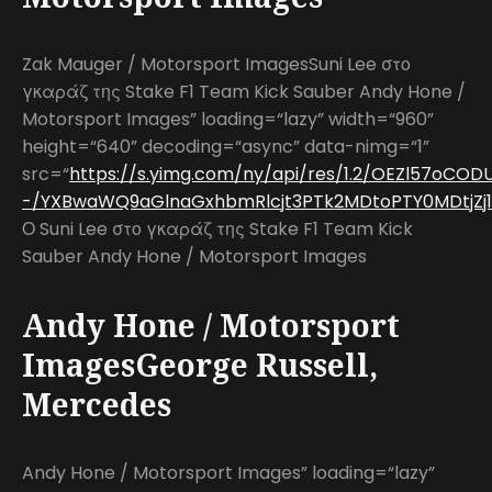
Zak Mauger / Motorsport ImagesSuni Lee στο
γκαράζ της Stake F1 Team Kick Sauber Andy Hone /
Motorsport Images” loading=“lazy” width=“960”
height=“640” decoding=“async” data-nimg=“1”
src=“
https://s.yimg.com/ny/api/res/1.2/OEZl57oCO
-/YXBwaWQ9aGlnaGxhbmRlcjt3PTk2MDtoPTY0MDtjZj1
Ο Suni Lee στο γκαράζ της Stake F1 Team Kick
Sauber Andy Hone / Motorsport Images
Andy Hone / Motorsport
ImagesGeorge Russell,
Mercedes
Andy Hone / Motorsport Images” loading=“lazy”