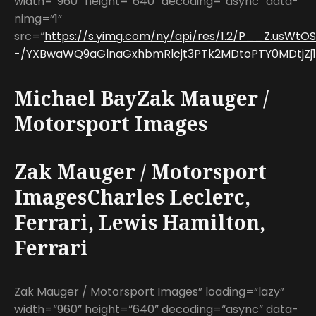
width=“960” height=“640” decoding=“async” data-
nimg=“1”
src=“
https://s.yimg.com/ny/api/res/1.2/P__Z.usWt
-/YXBwaWQ9aGlnaGxhbmRlcjt3PTk2MDtoPTY0MDtjZj13
Michael BayZak Mauger /
Motorsport Images
Zak Mauger / Motorsport
ImagesCharles Leclerc,
Ferrari, Lewis Hamilton,
Ferrari
Zak Mauger / Motorsport Images” loading=“lazy”
width=“960” height=“640” decoding=“async” data-