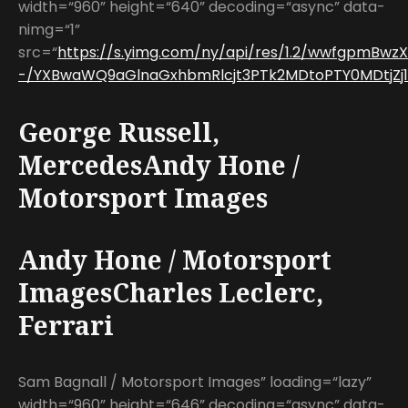
width=“960” height=“640” decoding=“async” data-
nimg=“1”
src=“
https://s.yimg.com/ny/api/res/1.2/wwfgpmBw
-/YXBwaWQ9aGlnaGxhbmRlcjt3PTk2MDtoPTY0MDtjZj13
George Russell,
MercedesAndy Hone /
Motorsport Images
Andy Hone / Motorsport
ImagesCharles Leclerc,
Ferrari
Sam Bagnall / Motorsport Images” loading=“lazy”
width=“960” height=“646” decoding=“async” data-