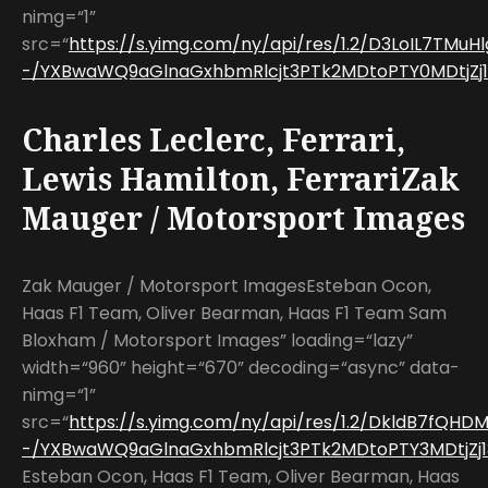
nimg=“1”
src=“
https://s.yimg.com/ny/api/res/1.2/D3LoIL7TMu
-/YXBwaWQ9aGlnaGxhbmRlcjt3PTk2MDtoPTY0MDtjZj13
Charles Leclerc, Ferrari,
Lewis Hamilton, FerrariZak
Mauger / Motorsport Images
Zak Mauger / Motorsport ImagesEsteban Ocon,
Haas F1 Team, Oliver Bearman, Haas F1 Team Sam
Bloxham / Motorsport Images” loading=“lazy”
width=“960” height=“670” decoding=“async” data-
nimg=“1”
src=“
https://s.yimg.com/ny/api/res/1.2/DkldB7fQHD
-/YXBwaWQ9aGlnaGxhbmRlcjt3PTk2MDtoPTY3MDtjZj13
Esteban Ocon, Haas F1 Team, Oliver Bearman, Haas