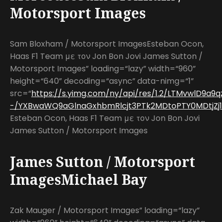
Motorsport Images
Sam Bloxham / Motorsport ImagesEsteban Ocon,
Haas F1 Team με τον Jon Bon Jovi James Sutton /
Motorsport Images” loading=“lazy” width=“960”
height=“640” decoding=“async” data-nimg=“1”
src=“
https://s.yimg.com/ny/api/res/1.2/LTMvwlD9a9
-/YXBwaWQ9aGlnaGxhbmRlcjt3PTk2MDtoPTY0MDtjZj13
Esteban Ocon, Haas F1 Team με τον Jon Bon Jovi
James Sutton / Motorsport Images
James Sutton / Motorsport
ImagesMichael Bay
Zak Mauger / Motorsport Images” loading=“lazy”