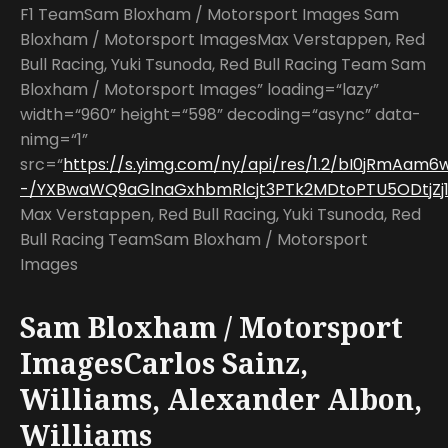
F1 TeamSam Bloxham / Motorsport Images Sam
Bloxham / Motorsport ImagesMax Verstappen, Red
Bull Racing, Yuki Tsunoda, Red Bull Racing Team Sam
Bloxham / Motorsport Images” loading=“lazy”
width=“960” height=“598” decoding=“async” data-
nimg=“1”
src=“
https://s.yimg.com/ny/api/res/1.2/bI0jRmAam
-/YXBwaWQ9aGlnaGxhbmRlcjt3PTk2MDtoPTU5ODtjZj13
Max Verstappen, Red Bull Racing, Yuki Tsunoda, Red
Bull Racing TeamSam Bloxham / Motorsport
Images
Sam Bloxham / Motorsport
ImagesCarlos Sainz,
Williams, Alexander Albon,
Williams