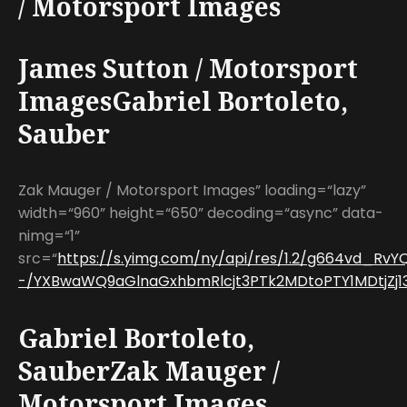
/ Motorsport Images
James Sutton / Motorsport
ImagesGabriel Bortoleto,
Sauber
Zak Mauger / Motorsport Images” loading=“lazy”
width=“960” height=“650” decoding=“async” data-
nimg=“1”
src=“
https://s.yimg.com/ny/api/res/1.2/g664vd_R
-/YXBwaWQ9aGlnaGxhbmRlcjt3PTk2MDtoPTY1MDtjZj13
Gabriel Bortoleto,
SauberZak Mauger /
Motorsport Images