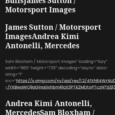
BullsJames Sutton /
Motorsport Images
James Sutton / Motorsport
ImagesAndrea Kimi
Antonelli, Mercedes
Sam Bloxham / Motorsport Images” loading=“lazy”
width=“960” height=“735” decoding=“async” data-
nimg=“1”
src=“
https://s.yimg.com/ny/api/res/1.2/4fXh84W
-/YXBwaWQ9aGlnaGxhbmRlcjt3PTk2MDtoPTczNTtjZj13
Andrea Kimi Antonelli,
MercedesSam Bloxham /