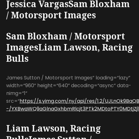
Jessica VargasSam Bloxham
/ Motorsport Images
Sam Bloxham / Motorsport
ImagesLiam Lawson, Racing
Bulls
James Sutton / Motorsport Images” loading=“lazy”
width=“960” height=“640” decoding=“async” data-
nimg=“1”
src=“
https://s.yimg.com/ny/api/res/1.2/UJLnOk9BaQ
-/YXBwaWQ9aGlnaGxhbmRlcjt3PTk2MDtoPTY0MDtjZj13
Liam Lawson, Racing