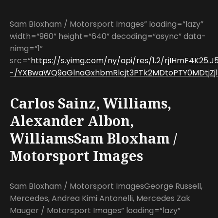
Sam Bloxham / Motorsport Images” loading=“lazy”
width=“960” height=“640” decoding=“async” data-
nimg=“1”
src=“
https://s.yimg.com/ny/api/res/1.2/rjIHmF4K25.J
-/YXBwaWQ9aGlnaGxhbmRlcjt3PTk2MDtoPTY0MDtjZj13
Carlos Sainz, Williams,
Alexander Albon,
WilliamsSam Bloxham /
Motorsport Images
Sam Bloxham / Motorsport ImagesGeorge Russell,
Mercedes, Andrea Kimi Antonelli, Mercedes Zak
Mauger / Motorsport Images” loading=“lazy”