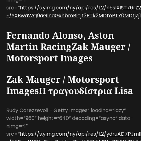
src=“
https://s.yimg.com/ny/api/res/1.2/n6sIXIST76
-/YXBwaWQ9aGlnaGxhbmRlcjt3PTk2MDtoPTY0MDtjZj13
Fernando Alonso, Aston
Martin RacingZak Mauger /
Motorsport Images
Zak Mauger / Motorsport
ImagesΗ τραγουδίστρια Lisa
Rudy Carezzevoli - Getty Images” loading=“lazy”
width=“960” height=“640” decoding=“async” data-
nimg=“1”
src=“
https://s.yimg.com/ny/api/res/1.2/ydruAD7PJm