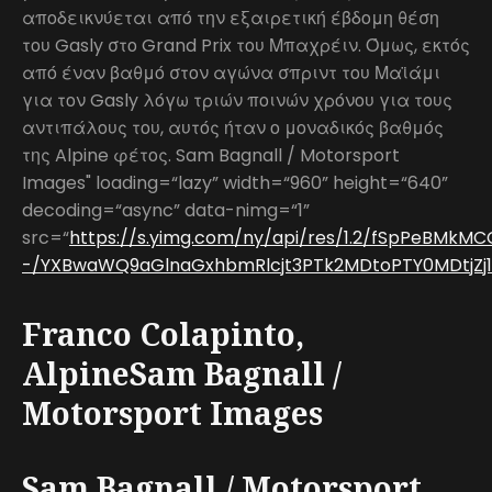
αποδεικνύεται από την εξαιρετική έβδομη θέση
του Gasly στο Grand Prix του Μπαχρέιν. Όμως, εκτός
από έναν βαθμό στον αγώνα σπριντ του Μαϊάμι
για τον Gasly λόγω τριών ποινών χρόνου για τους
αντιπάλους του, αυτός ήταν ο μοναδικός βαθμός
της Alpine φέτος. Sam Bagnall / Motorsport
Images" loading=“lazy” width=“960” height=“640”
decoding=“async” data-nimg=“1”
src=“
https://s.yimg.com/ny/api/res/1.2/fSpPeBMk
-/YXBwaWQ9aGlnaGxhbmRlcjt3PTk2MDtoPTY0MDtjZj13
Franco Colapinto,
AlpineSam Bagnall /
Motorsport Images
Sam Bagnall / Motorsport