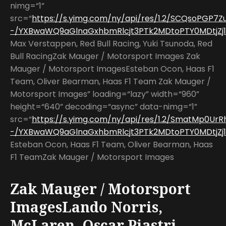
nimg=“1”
src=“
https://s.yimg.com/ny/api/res/1.2/SCQsoPGP7
-/YXBwaWQ9aGlnaGxhbmRlcjt3PTk2MDtoPTY0MDtjZj13
Max Verstappen, Red Bull Racing, Yuki Tsunoda, Red
Bull RacingZak Mauger / Motorsport Images Zak
Mauger / Motorsport ImagesEsteban Ocon, Haas F1
Team, Oliver Bearman, Haas F1 Team Zak Mauger /
Motorsport Images” loading=“lazy” width=“960”
height=“640” decoding=“async” data-nimg=“1”
src=“
https://s.yimg.com/ny/api/res/1.2/SmatMp0Ur
-/YXBwaWQ9aGlnaGxhbmRlcjt3PTk2MDtoPTY0MDtjZj13
Esteban Ocon, Haas F1 Team, Oliver Bearman, Haas
F1 TeamZak Mauger / Motorsport Images
Zak Mauger / Motorsport
ImagesLando Norris,
McLaren, Oscar Piastri,