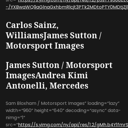
-/YXBwaWQ9aGlnaGxhbmRlcjt3PTk2MDtoPTY0MDtjZj13
Carlos Sainz,
WilliamsJames Sutton /
Motorsport Images
James Sutton / Motorsport
ImagesAndrea Kimi
Antonelli, Mercedes
Sam Bloxham / Motorsport Images” loading=“lazy”
width=“960” height=“640” decoding=“async” data-
nimg=“1”
src=“
https://s.yimg.com/ny/api/res/1.2/gMh.b4Y1f