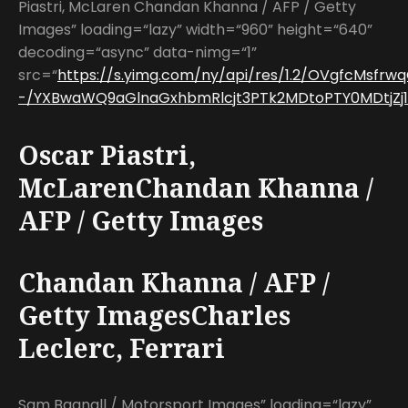
Piastri, McLaren Chandan Khanna / AFP / Getty
Images” loading=“lazy” width=“960” height=“640”
decoding=“async” data-nimg=“1”
src=“
https://s.yimg.com/ny/api/res/1.2/OVgfcMsfr
-/YXBwaWQ9aGlnaGxhbmRlcjt3PTk2MDtoPTY0MDtjZj13
Oscar Piastri,
McLarenChandan Khanna /
AFP / Getty Images
Chandan Khanna / AFP /
Getty ImagesCharles
Leclerc, Ferrari
Sam Bagnall / Motorsport Images” loading=“lazy”