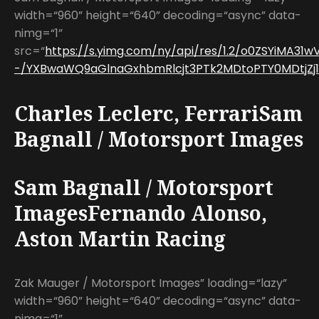
width=“960” height=“640” decoding=“async” data-
nimg=“1”
src=“
https://s.yimg.com/ny/api/res/1.2/o0ZSYiMA31
-/YXBwaWQ9aGlnaGxhbmRlcjt3PTk2MDtoPTY0MDtjZj13
Charles Leclerc, FerrariSam
Bagnall / Motorsport Images
Sam Bagnall / Motorsport
ImagesFernando Alonso,
Aston Martin Racing
Zak Mauger / Motorsport Images” loading=“lazy”
width=“960” height=“640” decoding=“async” data-
nimg=“1”