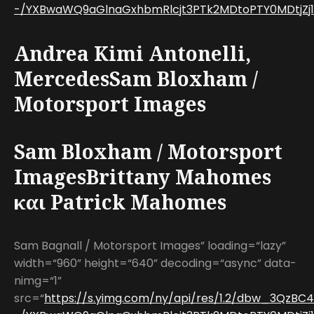
-/YXBwaWQ9aGlnaGxhbmRlcjt3PTk2MDtoPTY0MDtjZj13
Andrea Kimi Antonelli,
MercedesSam Bloxham /
Motorsport Images
Sam Bloxham / Motorsport
ImagesBrittany Mahomes
και Patrick Mahomes
Sam Bagnall / Motorsport Images” loading=“lazy”
width=“960” height=“640” decoding=“async” data-
nimg=“1”
src=“
https://s.yimg.com/ny/api/res/1.2/dbw_3QzB