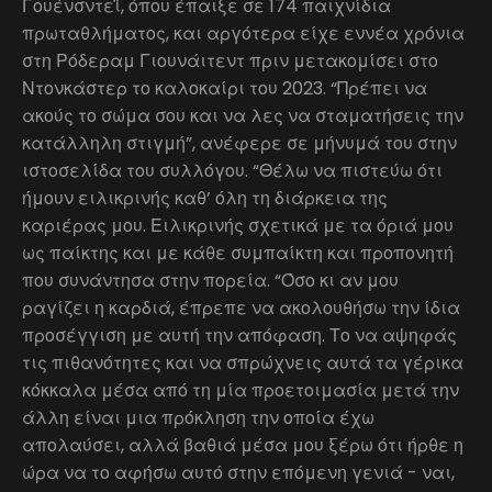
Γουένσντεϊ, όπου έπαιξε σε 174 παιχνίδια
πρωταθλήματος, και αργότερα είχε εννέα χρόνια
στη Ρόδεραμ Γιουνάιτεντ πριν μετακομίσει στο
Ντονκάστερ το καλοκαίρι του 2023. “Πρέπει να
ακούς το σώμα σου και να λες να σταματήσεις την
κατάλληλη στιγμή”, ανέφερε σε μήνυμά του στην
ιστοσελίδα του συλλόγου. “Θέλω να πιστεύω ότι
ήμουν ειλικρινής καθ’ όλη τη διάρκεια της
καριέρας μου. Ειλικρινής σχετικά με τα όριά μου
ως παίκτης και με κάθε συμπαίκτη και προπονητή
που συνάντησα στην πορεία. “Όσο κι αν μου
ραγίζει η καρδιά, έπρεπε να ακολουθήσω την ίδια
προσέγγιση με αυτή την απόφαση. Το να αψηφάς
τις πιθανότητες και να σπρώχνεις αυτά τα γέρικα
κόκκαλα μέσα από τη μία προετοιμασία μετά την
άλλη είναι μια πρόκληση την οποία έχω
απολαύσει, αλλά βαθιά μέσα μου ξέρω ότι ήρθε η
ώρα να το αφήσω αυτό στην επόμενη γενιά - ναι,