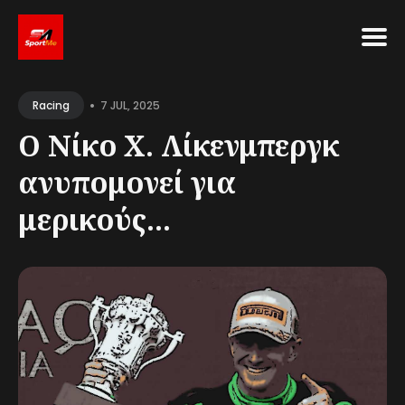
Search
•
for
7 JUL, 2025
Racing
Blog
Ο Νίκο Χ. Λίκενμπεργκ
ανυπομονεί για
μερικούς...