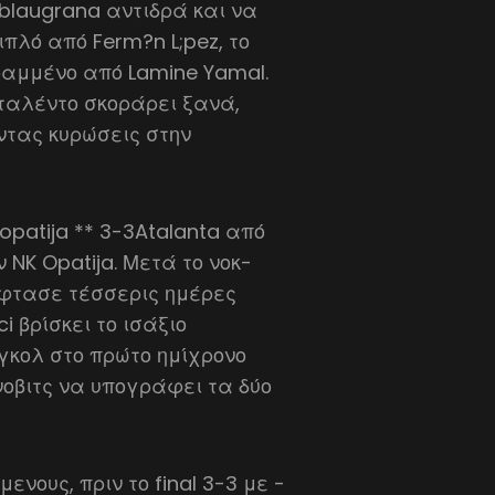
blaugrana αντιδρά και να
ιπλό από Ferm?n L;pez, το
ραμμένο από Lamine Yamal.
 ταλέντο σκοράρει ξανά,
ντας κυρώσεις στην
opatija ** 3-3Atalanta από
 NK Opatija. Μετά το νοκ-
 έφτασε τέσσερις ημέρες
i βρίσκει το ισάξιο
 γκολ στο πρώτο ημίχρονο
οβιτς να υπογράφει τα δύο
ενους, πριν το final 3-3 με -