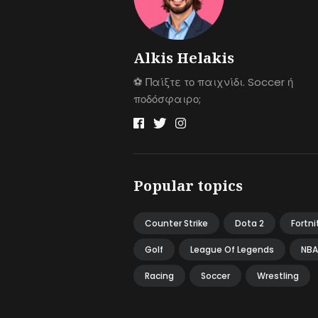
Alkis Helakis
⚽️ Παίξτε το παιχνίδι. Soccer ή
ποδόσφαιρο;
Popular topics
Counter Strike
Dota 2
Fortni
Golf
League Of Legends
NBA
Racing
Soccer
Wrestling