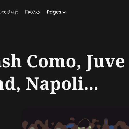
υτοκίνητ
Γκολφ
Pages
ch
ash Como, Juve
, Napoli...