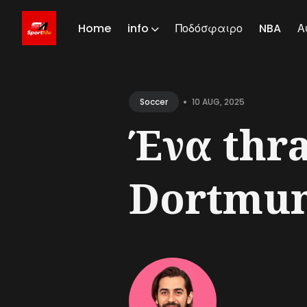
Home
info
Ποδόσφαιρο
NBA
Α
Sear
for
•
10 AUG, 2025
Soccer
Blog
Ένα thr
Dortmund