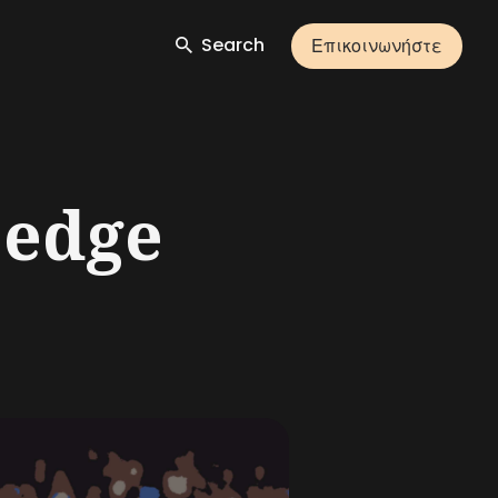
Search
Επικοινωνήστε
 edge