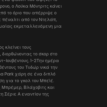
ρονο, ο Λούκα Μόντριτς κάνει
πό το όριο που απέρριψε ο
ε πέναλτι από τον Ντελάπ,
ημαίας εκμεταλλευόμενη μια
ος κλείνει τους
, διορθώνοντας το σκορ στο
τ-Ιουβέντους. 1-2Την ημέρα
βέντους του Τυδώρ νικά την
na Park χάρη σε ένα διπλό
ση για το γκολ του Μπεϊέ.
ς Μπρέμερ, Βλάχοβιτς και
η Σέριε Α εναντίον της