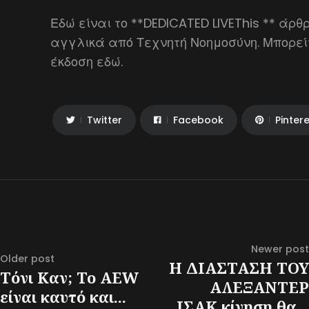
Εδώ είναι το **DEDICATED LIVEThis ** ά
αγγλικά από Τεχνητή Νοημοσύνη. Μπορεί
έκδοση εδώ.
Twitter
Facebook
Pinter
Newer post
Older post
Η ΔΙΑΣΤΑΣΗ ΤΟΥ
Τόνι Καν; Το AEW
ΑΛΕΞΑΝΤΕΡ
είναι καυτό και...
ΙΣΑΚ κίνηση θα...