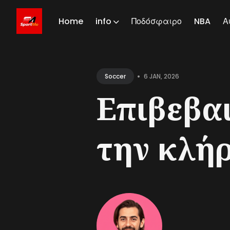
Home
info
Ποδόσφαιρο
NBA
Α
Sear
for
•
6 JAN, 2026
Soccer
Blog
Επιβεβα
την κλή