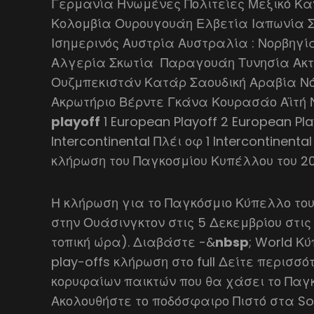
Γερμανία Ηνωμένες Πολιτείες Μεξικό Κα
Κολομβία Ουρουγουάη Ελβετία Ιαπωνία 
Ισημερινός Αυστρία Αυστραλία : Νορβηγ
Αλγερία Σκωτία 󠁧󠁢󠁳󠁣󠁴󠁿 Παραγουάη Τυνησία
Ουζμπεκιστάν Κατάρ Σαουδική Αραβία Νότ
Ακρωτήριο Βέρντε Γκάνα Κουρασάο Αϊτή
playoff
1 European Playoff 2 European Pla
Intercontinental Πλέι οφ 1 Intercontinenta
κλήρωση του Παγκοσμίου Κυπέλλου του 20
Η κλήρωση για το Παγκόσμιο Κύπελλο το
στην Ουάσινγκτον στις 5 Δεκεμβρίου στι
τοπική ώρα). Διαβάστε -&
nbsp
; World Κ
play-offs κλήρωση στο full Δείτε περισσ
κορυφαίων παικτών που θα χάσει το Παγ
Ακολουθήστε το ποδόσφαιρο Πιστό στα So