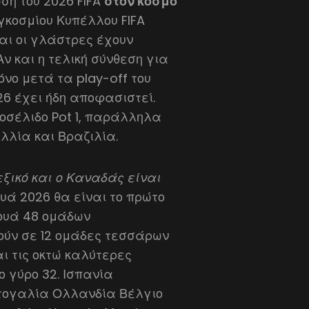
ση του 2026 FIFA
στον κόσμο
γκοσμίου Κυπέλλου FIFA
αι οι γλάστρες έχουν
Αν και η τελική σύνθεση για
νο μετά τα play-off του
26 έχει ήδη αποφασιστεί.
οσέλιδο Pot 1, παράλληλα
αλλία και Βραζιλία.
Μεξικό και ο Καναδάς είναι
ουά 2026 θα είναι το πρώτο
νουά 48 ομάδων
ούν σε 12 ομάδες τεσσάρων
αι τις οκτώ καλύτερες
ο γύρο 32. Ισπανία
α Πορτογαλία Ολλανδία Βέλγιο