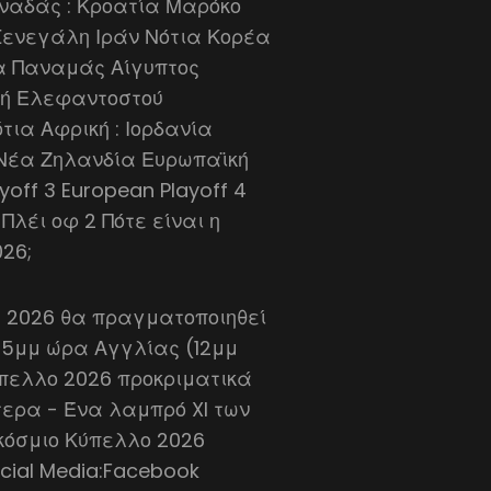
ναδάς : Κροατία Μαρόκο
Σενεγάλη Ιράν Νότια Κορέα
ία Παναμάς Αίγυπτος
 Ακτή Ελεφαντοστού
ια Αφρική : Ιορδανία
 Νέα Ζηλανδία Ευρωπαϊκή
yoff 3 European Playoff 4
l Πλέι οφ 2 Πότε είναι η
26;
υ 2026 θα πραγματοποιηθεί
ς 5μμ ώρα Αγγλίας (12μμ
ύπελλο 2026 προκριματικά
ότερα - Ένα λαμπρό XI των
κόσμιο Κύπελλο 2026
cial Media:Facebook