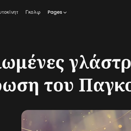
υτοκίνητ
Γκολφ
Pages
ch
ιωμένες γλάστρ
ρωση του Παγκο