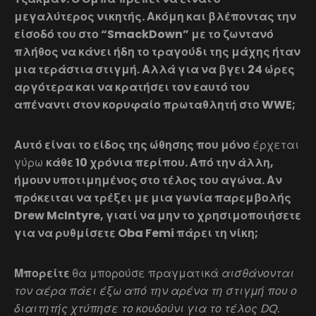
μεγαλύτερος νικητής. Ακόμη και βλέποντας την
είσοδό του στο “SmackDown” με το ζωντανό
πλήθος να κάνει ήδη το τραγούδι της μάχης ήταν
μια τεράστια στιγμή. Αλλά για να βγει 24 ώρες
αργότερα και να κρατήσει τον εαυτό του
απέναντι στον κορυφαίο πρωταθλητή στο WWE;
Αυτό είναι το είδος της ώθησης που μόνο
έρχεται
γύρω
κάθε 10 χρόνια περίπου. Από την άλλη,
ήμουν υποτιμημένος στο τέλος του αγώνα. Αν
πρόκειται να τρέξει με μια γωνία παρεμβολής
Drew McIntyre, γιατί να μην το χρησιμοποιήσετε
για να ρυθμίσετε Oba Femi πάρει τη νίκη;
Μπορείτε
θα μπορούσε πραγματικά
αισθάνονται
τον αέρα πάει έξω από την αρένα τη στιγμή που ο
διαιτητής χτύπησε το κουδούνι για το τέλος DQ.