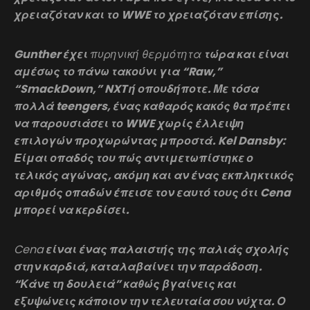
χρειαζόταν και το WWE το χρειαζόταν επίσης.
Gunther έχει
πυρηνική θερμότητα
τώρα και είναι
αμέσως το πάνω τακούνι για “Raw,”
“SmackDown,” NXT ή οπουδήποτε. Με τόσα
πολλά teengers, ένας καθαρός κακός θα πρέπει
να παρουσιάσει το WWE χωρίς έλλειψη
επιλογών προχωρώντας μπροστά. Kel Dansby:
Είμαι οπαδός του πώς αντιμετωπίστηκε ο
τελικός αγώνας, ακόμη και αν ένας εκπληκτικός
αριθμός οπαδών έπεισε τον εαυτό τους ότι Cena
μπορεί να κερδίσει.
Cena
είναι ένας παλαιστής της παλιάς σχολής
στην καρδιά, καταλαβαίνει την παράδοση.
“Κάνε τη δουλειά” καθώς βγαίνεις και
εξυψώνεις κάποιον την τελευταία σου νύχτα. Ο