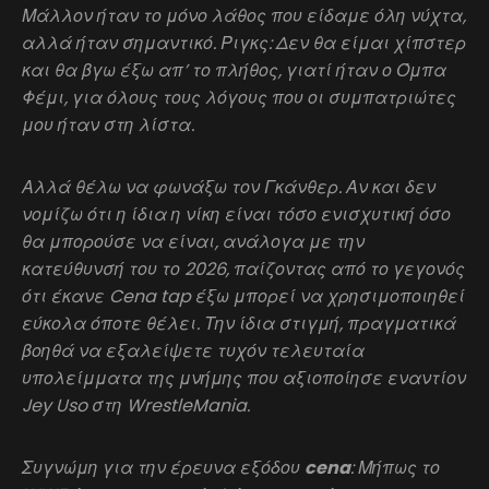
Μάλλον ήταν το μόνο λάθος που είδαμε όλη νύχτα,
αλλά ήταν σημαντικό. Ριγκς: Δεν θα είμαι χίπστερ
και θα βγω έξω απ’ το πλήθος, γιατί ήταν ο Όμπα
Φέμι, για όλους τους λόγους που οι συμπατριώτες
μου ήταν στη λίστα.
Αλλά θέλω να φωνάξω τον Γκάνθερ. Αν και δεν
νομίζω ότι η ίδια η νίκη είναι τόσο ενισχυτική όσο
θα μπορούσε να είναι, ανάλογα με την
κατεύθυνσή του το 2026, παίζοντας από το γεγονός
ότι έκανε Cena tap έξω μπορεί να χρησιμοποιηθεί
εύκολα όποτε θέλει. Την ίδια στιγμή, πραγματικά
βοηθά να εξαλείψετε τυχόν τελευταία
υπολείμματα της μνήμης που αξιοποίησε εναντίον
Jey Uso στη WrestleMania.
Συγνώμη για την έρευνα εξόδου
cena
: Μήπως το