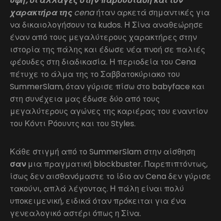
ύψη, οι αλλαγές στην παρουσίαση και τον
χαρακτήρα της
cena
ήταν αρκετά σημαντικές για
να δικαιολογήσουν τα kudos. Η Σίνα αναθεώρησε
έναν από τους μεγαλύτερους χαρακτήρες στην
ιστορία της πάλης και έδωσε νέα πνοή σε παλιές
φέουδες στη διαδικασία. Η περιοδεία του Cena
πέτυχε το άλμα της το Σαββατοκύριακο του
SummerSlam, όταν γύρισε πίσω στο babyface και
στη συνέχεια μας έδωσε δύο από τους
μεγαλύτερους αγώνες της καριέρας του εναντίον
του Κόντι Ρόουντς και του Styles.
Κάθε στιγμή από το SummerSlam στην αίσθηση
σαν
μια πραγματική blockbuster. Παρεπιπτόντως,
ίσως δεν αισθανόμαστε το ίδιο αν Cena δεν γύρισε
τακούνι, απλά λέγοντας. Η πάλη είναι πολύ
υποκειμενική, ειδικά όταν πρόκειται για ένα
γενεαλογικό αστέρι όπως η Σίνα.