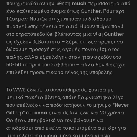
που χρειαζόταν την ώθηση
much
περισσότερο από
ένα καθιερωμένο όνομα όπως Gunther. Ρόμπερτ
Τζάκμαν: Νομίζω ότι χτύπησαν το διάδρομο
προσγείωσης τέλεια σε αυτό. Ήμουν πάρα πολύ
στο στρατόπεδο Kel βλέποντας μια νίκη Gunther
ως σχεδόν βεβαιότητα – ξέρω ότι δεν πρέπει να
δώσουμε προσοχή στις αγορές πονταρίσματος
πάλης, αλλά εξεπλάγην όταν ήταν σχεδόν στο
50-50 το πρωί του Σαββάτου – αλλά δεν θα είχα
επιλέξει προσωπικά το τέλος της υποβολής.
Το WWE έδωσε το συναίσθημα σε χοντρά με
μερικά πακέτα βίντεο, οπότε ξαφνιάστηκα λίγο
που επέλεξαν να ποδοπατήσουν το μήνυμα “Never
Gift Up” ότι
cena
είναι σελίνι εδώ και 20 χρόνια.
Θα ήταν υπερβολικό να τον βάλουμε να
αποδράσει από εκείνο το κοιμισμένο αμπάρι για
μια τελευταία φορά, μόνο και μόνο για να