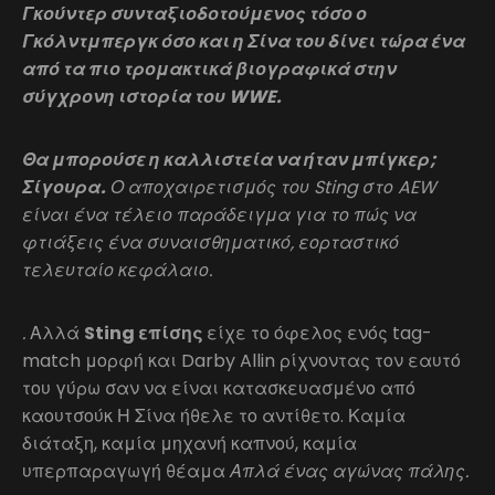
Γκούντερ συνταξιοδοτούμενος τόσο ο
Γκόλντμπεργκ όσο και η Σίνα του δίνει τώρα ένα
από τα πιο τρομακτικά βιογραφικά στην
σύγχρονη ιστορία του WWE.
Θα μπορούσε η καλλιστεία να ήταν μπίγκερ;
Σίγουρα.
Ο αποχαιρετισμός του Sting στο AEW
είναι ένα τέλειο παράδειγμα για το πώς να
φτιάξεις ένα συναισθηματικό, εορταστικό
τελευταίο κεφάλαιο.
.
Αλλά
Sting επίσης
είχε το όφελος ενός tag-
match μορφή και Darby Allin ρίχνοντας τον εαυτό
του γύρω σαν να είναι κατασκευασμένο από
καουτσούκ Η Σίνα ήθελε το αντίθετο. Καμία
διάταξη, καμία μηχανή καπνού, καμία
υπερπαραγωγή θέαμα
Απλά ένας αγώνας πάλης.