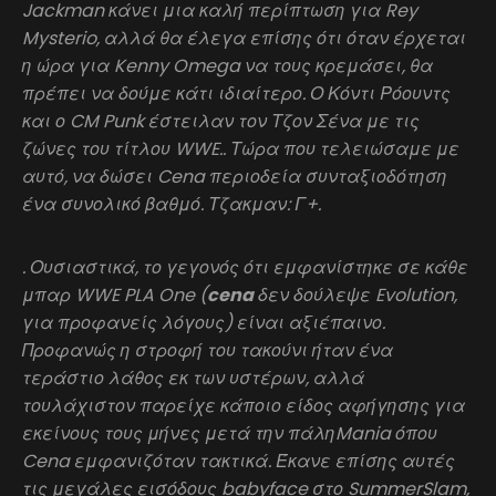
Jackman κάνει μια καλή περίπτωση για Rey
Mysterio, αλλά θα έλεγα επίσης ότι όταν έρχεται
η ώρα για Kenny Omega να τους κρεμάσει, θα
πρέπει να δούμε κάτι ιδιαίτερο. Ο Κόντι Ρόουντς
και ο CM Punk έστειλαν τον Τζον Σένα με τις
ζώνες του τίτλου WWE.. Τώρα που τελειώσαμε με
αυτό, να δώσει Cena περιοδεία συνταξιοδότηση
ένα συνολικό βαθμό. Τζακμαν: Γ+.
. Ουσιαστικά, το γεγονός ότι εμφανίστηκε σε κάθε
μπαρ WWE PLA One (
cena
δεν δούλεψε Evolution,
για προφανείς λόγους) είναι αξιέπαινο.
Προφανώς η στροφή του τακούνι ήταν ένα
τεράστιο λάθος εκ των υστέρων, αλλά
τουλάχιστον παρείχε κάποιο είδος αφήγησης για
εκείνους τους μήνες μετά την πάληMania όπου
Cena εμφανιζόταν τακτικά. Έκανε επίσης αυτές
τις μεγάλες εισόδους babyface στο SummerSlam,