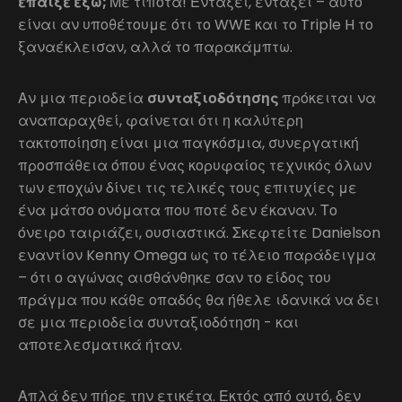
έπαιξε έξω;
Με τίποτα! Εντάξει, εντάξει – αυτό
είναι αν υποθέτουμε ότι το WWE και το Triple H το
ξαναέκλεισαν, αλλά το παρακάμπτω.
Αν μια περιοδεία
συνταξιοδότησης
πρόκειται να
αναπαραχθεί, φαίνεται ότι η καλύτερη
τακτοποίηση είναι μια παγκόσμια, συνεργατική
προσπάθεια όπου ένας κορυφαίος τεχνικός όλων
των εποχών δίνει τις τελικές τους επιτυχίες με
ένα μάτσο ονόματα που ποτέ δεν έκαναν. Το
όνειρο ταιριάζει, ουσιαστικά. Σκεφτείτε Danielson
εναντίον Kenny Omega ως το τέλειο παράδειγμα
– ότι ο αγώνας αισθάνθηκε σαν το είδος του
πράγμα που κάθε οπαδός θα ήθελε ιδανικά να δει
σε μια περιοδεία συνταξιοδότηση - και
αποτελεσματικά ήταν.
Απλά δεν πήρε την ετικέτα. Εκτός από αυτό, δεν