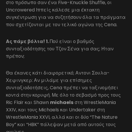
στο πρόσωπο σαν ένα Five-Knuckle Shuffle, οι
Uncrowered Ιππείς κάλεσε μια έκτακτη
συγκέντρωση για να συζητήσουν όλα τα πράγματα
που σχετίζονται με τον τελικό αγώνα της Cena.
Ας πάμε βόλτα! 1.
Πού είναι ο βαθμός
συνταξιοδότησης του Τζον Σένα για σας; Ήταν
πρέπον;
Θα έκανες κάτι διαφορετικό; Αντονι Σουλα-
Χεφινγκερ: Αν μιλάμε για επίσημες
συνταξιοδοτήσεις, Cena πρέπει να ταξινομήσει
κοντά στην κορυφή. Με όλο το σεβασμό προς τους
Ric Flair και Shawn
michaels
στη WrestleMania
XXIV, και τους Michaels και Undertaker στη
WrestleMania XXVI, αλλά και οι δύο “The Nature
Boy” και “HBK” πάλεψαν μετά από αυτούς τους
αγώνες.