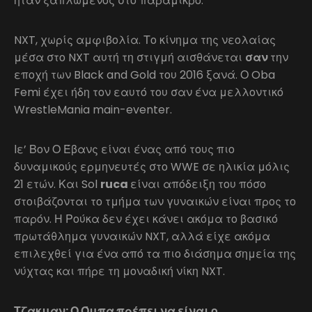
ήταν ξαπλωμένος στο παραμικρό.
NXT, χωρίς αμφιβολία. Το κίνημα της νεολαίας
μέσα στο NXT αυτή τη στιγμή αισθάνεται
σαν
την
εποχή των Black and Gold του 2016 ξανά. Ο Oba
Femi έχει ήδη τον εαυτό του σαν ένα μελλοντικό
WrestleMania main-eventer.
Ιε’ Βον Ο Έβανς είναι ένας από τους πιο
δυναμικούς ερμηνευτές στο WWE σε ηλικία μόλις
21 ετών. Και Sol
ruca
είναι απόδειξη του πόσο
στοιβάζονται το τμήμα των γυναικών είναι προς το
παρόν. Η Ρούκα δεν έχει κάνει ακόμα το βασικό
πρωτάθλημα γυναικών NXT, αλλά είχε ακόμα
επιλεχθεί για ένα από τα πιο διάσημα σημεία της
νύχτας και πήρε τη μοναδική νίκη NXT.
Τζακμαν: Ο Όμπα πρέπει να είναι ο