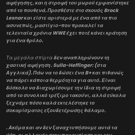
αφήγησης, και η στροφή του μωρού εμφανίστηκε
από το πουθενά. Προσθέστε στο σκουός Brock
Lesnar και είστε αριστερά με ένα από τα πιο
ασυνεπώς, μαστίγιο-που προκαλεί τα
τελευταία χρόνια WWE έχει ποτέ κάνει κράτηση
για ένα θρύλο.
Τα μεγάλα σπίρτα
δεν αναπληρώνουν τη
χαοτική αφήγηση. Sulla-Heffinger: (στα
Αγγλικά). Πάω να το δώσει ένα B+ και πιθανώς
να πάρει κάποια θερμότητα για αυτό. Είναι
δύσκολο να διαχωρίσουμε την ίδια τη στροφή
από το συνολικό τρέξιμο τακούνι, αλλά εύκολα
ξεχνάμε πόσο καλά εκτελέστηκε το
σοκαρίσματος εξουδετέρωσης θάλαμο.
. Ακόμα και αν δεν ξαναχτυπήσουμε αυτά τα