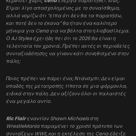
κερδίσει χωρίς
cena
ενεργά παραιτηθεί. Ίσως.
Είμαι λίγο απασχολημένος με το συναίσθημα,
αλλά νομίζω ότι “είπα ότι δεν θα τα παρατήσω,
και ποτέ δεν το έκανα” θα ήταν ένα καλύτερο
μήνυμα για Cena για να βόλτα στο ηλιοβασίλεμα.
Ο AJ Styles έχει ήδη πει ότι το 2026 θα είναι η
τελευταία του χρονιά.. Πρέπει αυτές οι περιοδείες
συνταξιοδότησης να γίνουν κάτι συνηθισμένο στην
πάλη;
Ποιος πρέπει να πάρει ένα; Ντάνσμπι: Δεν είμαι
οπαδός της μετατροπής τίποτα σε μια φόρμουλα,
ειδικά στην πάλη. Δεν αξίζουν όλοι οι παλαιστές
ένα μεγάλο αντίο.
Ric Flair
εναντίον Shawn Michaels στη
WrestleMania παραμένει το χρυσό πρότυπο των
συντάξεων WWE, και η εκτέλεση της Cena έδειξε