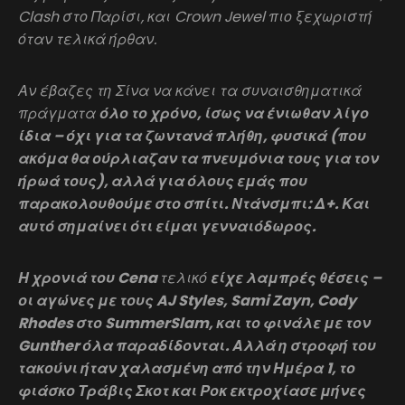
Clash στο Παρίσι, και Crown Jewel πιο ξεχωριστή
όταν τελικά ήρθαν.
Αν έβαζες τη Σίνα να κάνει τα συναισθηματικά
πράγματα
όλο το χρόνο, ίσως να ένιωθαν λίγο
ίδια – όχι για τα ζωντανά πλήθη, φυσικά (που
ακόμα θα ούρλιαζαν τα πνευμόνια τους για τον
ήρωά τους), αλλά για όλους εμάς που
παρακολουθούμε στο σπίτι. Ντάνσμπι: Δ+. Και
αυτό σημαίνει ότι είμαι γενναιόδωρος.
Η χρονιά του Cena
τελικό
είχε λαμπρές θέσεις –
οι αγώνες με τους AJ Styles, Sami Zayn, Cody
Rhodes στο SummerSlam, και το φινάλε με τον
Gunther όλα παραδίδονται. Αλλά η στροφή του
τακούνι ήταν χαλασμένη από την Ημέρα 1, το
φιάσκο Τράβις Σκοτ και Ροκ εκτροχίασε μήνες