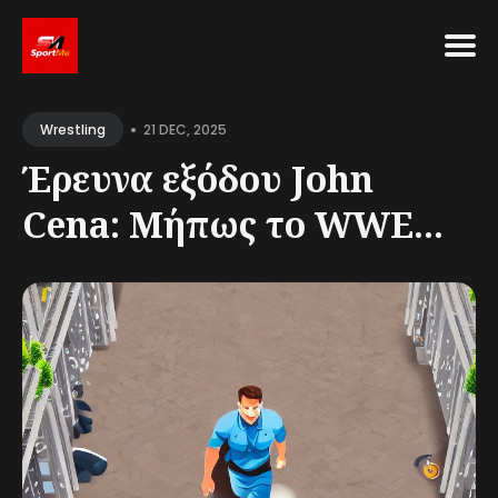
Search
•
for
21 DEC, 2025
Wrestling
Blog
Έρευνα εξόδου John
Cena: Μήπως το WWE...