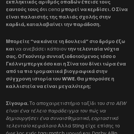
εκπληκτικός αριθμός οπαδών έπεισε τους
εαυτούς τους ότι
cena
μπορεί να κερδίσει. Ο Σίνα
είναι παλαιστής της παλιάς σχολής στην
καρδιά, καταλαβαίνει την παράδοση.
Μπορείτε “να κάνετε τη δουλειά” στο δρόμο έξω
και
να ανεβάσει κάποιον
την τελευταία νύχτα
σας. Ο Γκούντερ συνταξιοδοτούμενος τόσο ο
Γκόλντμπεργκ όσο και η Σίνα του δίνει τώρα ένα
από τα πιο τρομακτικά βιογραφικά στην
σύγχρονη ιστορία του WWE. Θα μπορούσε η
καλλιστεία να είναι μεγαλύτερη;
Σίγουρα.
Το αποχαιρετιστήριο ταξίδι του
στο AEW
είναι ένα τέλειο παράδειγμα του πώς να
δημιουργήσει ένα συναισθηματικό, εορταστικό
τελευταίο κεφάλαιο
Αλλά Sting είχε επίσης το
όφελος ενός tag-match μορφή και Darby Allin