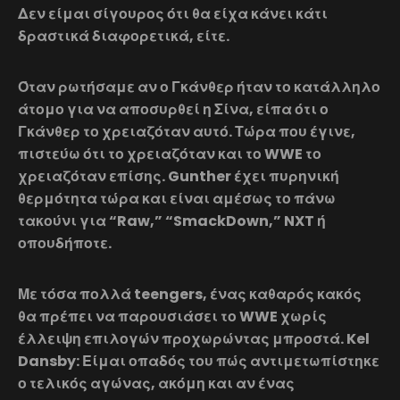
Δεν είμαι σίγουρος ότι θα είχα κάνει κάτι
δραστικά διαφορετικά, είτε.
Όταν ρωτήσαμε αν ο Γκάνθερ ήταν το κατάλληλο
άτομο για να αποσυρθεί η Σίνα, είπα ότι ο
Γκάνθερ το χρειαζόταν αυτό. Τώρα που έγινε,
πιστεύω ότι το χρειαζόταν και το WWE το
χρειαζόταν επίσης. Gunther έχει πυρηνική
θερμότητα τώρα και είναι αμέσως το πάνω
τακούνι για “Raw,” “SmackDown,” NXT ή
οπουδήποτε.
Με τόσα πολλά teengers, ένας καθαρός κακός
θα πρέπει να παρουσιάσει το WWE χωρίς
έλλειψη επιλογών προχωρώντας μπροστά. Kel
Dansby: Είμαι οπαδός του πώς αντιμετωπίστηκε
ο τελικός αγώνας, ακόμη και αν ένας