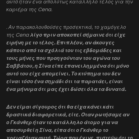
αυτό ήταν ένα απολύτως κατάλληλο τέλος για την
καριέρα της Cena.
. Αν παρακολουθούσες προσεκτικά, το χαμόγελο
της Cena
λίγο πριν αποκοπεί σήμαινε ότι είχε
ειρήνη με το τέλος. Επιπλέον, αν άκουγες
κάποιο από τα σχόλιά του τις εβδομάδες και
τους μήνες που προηγούνταν του αγώνα του
Σαββάτου, η Σίνα είπε επανειλημμένα ότι μόνο
αυτό του είχε απομείνει. Το κτύπημα του δεν
είναι τόσο ένα σημάδι ότι τα παρατάει, είναι
ένα μήνυμα ότι μας έχει δώσει όλα τα δυνατά.
Δεν είμαι σίγουρος ότι θα είχα κάνει κάτι
δραστικά διαφορετικά, είτε. Όταν ρωτήσαμε αν
ο Γκάνθερ ήταν το κατάλληλο άτομο για να
αποσυρθεί η Σίνα, είπα ότι ο Γκάνθερ το
χρειαζόταν αυτό. Τώρα που έγινε, πιστεύω ότι το