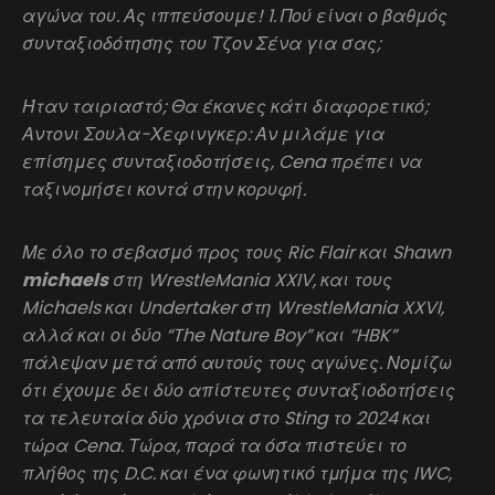
αγώνα του. Ας ιππεύσουμε! 1. Πού είναι ο βαθμός
συνταξιοδότησης του Τζον Σένα για σας;
Ήταν ταιριαστό; Θα έκανες κάτι διαφορετικό;
Αντονι Σουλα-Χεφινγκερ: Αν μιλάμε για
επίσημες συνταξιοδοτήσεις, Cena πρέπει να
ταξινομήσει κοντά στην κορυφή.
Με όλο το σεβασμό προς τους Ric Flair και Shawn
michaels
στη WrestleMania XXIV, και τους
Michaels και Undertaker στη WrestleMania XXVI,
αλλά και οι δύο “The Nature Boy” και “HBK”
πάλεψαν μετά από αυτούς τους αγώνες. Νομίζω
ότι έχουμε δει δύο απίστευτες συνταξιοδοτήσεις
τα τελευταία δύο χρόνια στο Sting το 2024 και
τώρα Cena. Τώρα, παρά τα όσα πιστεύει το
πλήθος της D.C. και ένα φωνητικό τμήμα της IWC,