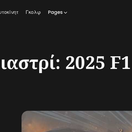
υτοκίνητ
Γκολφ
Pages
ch
αστρί: 2025 F1