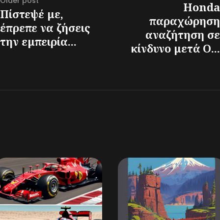
Older post
Honda
Πίστεψέ με,
παραχώρηση
έπρεπε να ζήσεις
αναζήτηση σε
την εμπειρία...
κίνδυνο μετά Ο...