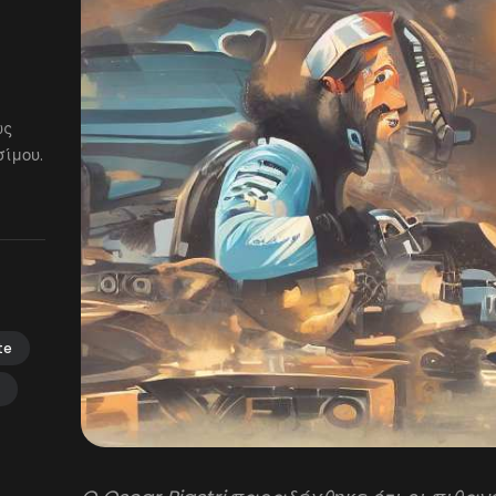
ως
ίμου.
te