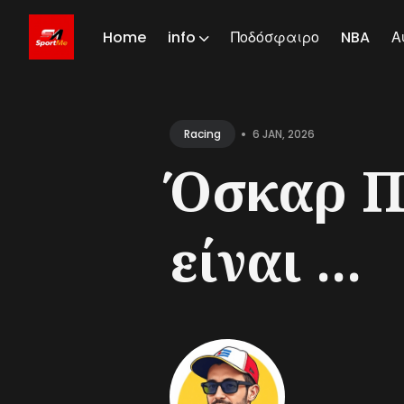
Home
info
Ποδόσφαιρο
NBA
Α
Sear
for
•
6 JAN, 2026
Racing
Blog
Όσκαρ Πι
είναι ...