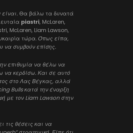
υ είναι.
Θα βάλω τα δυνατά
ελευταία
piastri
, McLaren,
tri, McLaren, Liam Lawson,
ευκαιρία τώρα.
Όπως είπα,
 να συμβούν επίσης.
την επιθυμία να θέλω να
 να κερδίσω. Και σε αυτό
πτος στο Λας Βέγκας, αλλά
ing Bulls κατά την έναρξη
φή με τον Liam Lawson στην
ι τις θέσεις και να
perb” στρατηγική. Είπε ότι