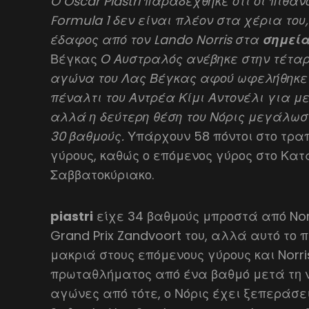
O Oscar Piastri παραδέχθηκε ότι οι πιθαν
Formula 1 δεν είναι πλέον στα χέρια το
έδαφος από τον Lando Norris στα
σημεί
Βέγκας
Ο Αυστραλός ανέβηκε στην τέταρ
αγώνα του Λας Βέγκας αφού ωφελήθηκε
πέναλτι του Αντρέα Κίμι Αντονέλι για με
αλλά η δεύτερη θέση του Νόρις μεγάλωσ
30 βαθμούς.
Υπάρχουν 58 πόντοι στο τραπ
γύρους, καθώς ο επόμενος γύρος στο Κατ
Σαββατοκύριακο.
piastri
είχε 34 βαθμούς μπροστά από Nor
Grand Prix Zandvoort του, αλλά αυτό το 
μακριά στους επόμενους γύρους και Norri
πρωταθλήματος από ένα βαθμό μετά τη νί
αγώνες από τότε, ο Νόρις έχει ξεπεράσει